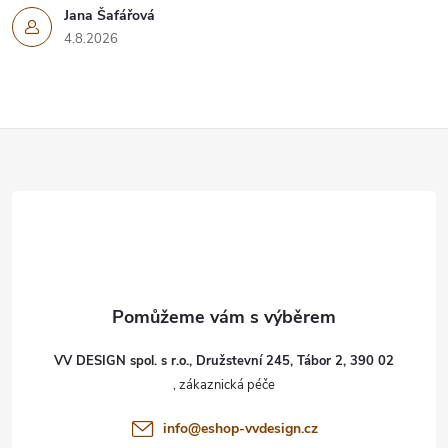
Jana Šafářová
4.8.2026
Z
á
p
a
t
VV DESIGN spol. s r.o., Družstevní 245, Tábor 2, 390 02
í
info
@
eshop-vvdesign.cz