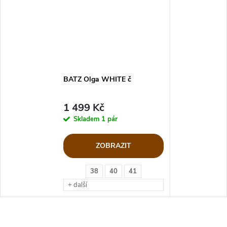
BATZ Olga WHITE č
1 499 Kč
Skladem
1 pár
ZOBRAZIT
38
40
41
+ další