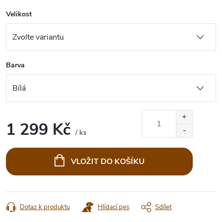
Velikost
Barva
1 299 Kč
/ ks
Měrná
cena:
VLOŽIT DO KOŠÍKU
Dotaz k produktu
Hlídací pes
Sdílet