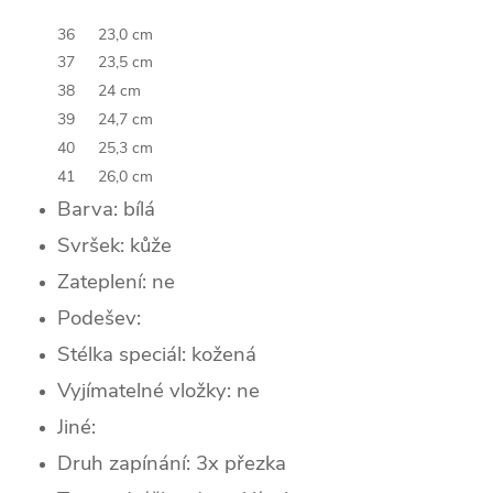
36
23,0 cm
37
23,5 cm
38
24 cm
39
24,7 cm
40
25,3 cm
41
26,0 cm
Barva: bílá
Svršek:
kůže
Zateplení:
ne
Podešev:
Stélka speciál: kožená
Vyjímatelné vložky: ne
Jiné:
Druh zapínání: 3x přezka