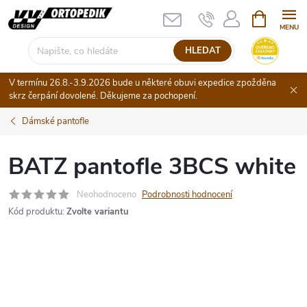
Přejít
NÁKUPNÍ
KOŠÍK
na
obsah
HLEDAT
V termínu 26.8.-3.9.2026 bude u některé obuvi expedice zpožděna
skrz čerpání dovolené. Děkujeme za pochopení.
Dámské pantofle
BATZ pantofle 3BCS white
Neohodnoceno
Podrobnosti hodnocení
Kód produktu:
Zvolte variantu