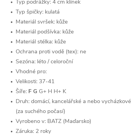
Typ podrážky: 4 cm klínek
Typ špičky: kulatá
Materiál svršek: kůže
Materiál podšívka: kůže
Materiál stélka: kůže
Ochrana proti vodě (tex): ne
Sezóna: léto / celoroční
Vhodné pro:
Velikosti: 37-41
Šíře:
F
G
G+ H
H+ K
Druh: domácí, kancelářské a nebo vycházkové
(za suchého počasí)
Vyrobeno v: BATZ (Maďarsko)
Záruka: 2 roky