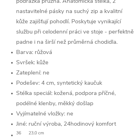
podrážka pružná. Anatomická stélka, 2
nastavitelné pásky na suchý zip a kvalitní
kůže zajišťují pohodlí. Poskytuje vynikající
službu při celodenní práci ve stoje - perfektně
padne i na širší než průměrná chodidla.
Barva: růžová
Svršek:
kůže
Zateplení:
ne
Podešev: 4 cm, syntetický kaučuk
Stélka speciál: kožená, podpora příčné,
podélné klenby, měkký došlap
Vyjímatelné vložky: ne
Jiné: ruční výroba, 24hodinový komfort
36
23,0 cm