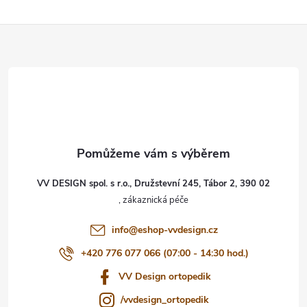
Z
á
p
a
t
VV DESIGN spol. s r.o., Družstevní 245, Tábor 2, 390 02
í
info
@
eshop-vvdesign.cz
+420 776 077 066 (07:00 - 14:30 hod.)
VV Design ortopedik
/vvdesign_ortopedik