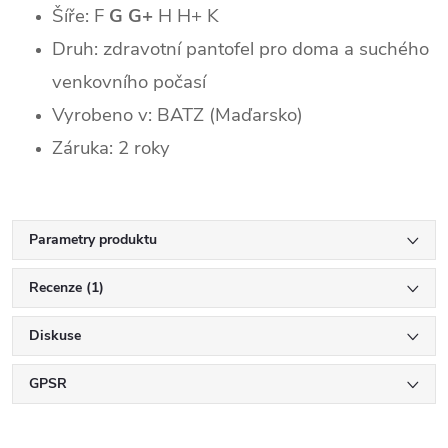
Šíře: F
G
G+
H
H+ K
Druh: zdravotní pantofel pro doma a suchého
venkovního počasí
Vyrobeno v: BATZ (Maďarsko)
Záruka: 2 roky
Parametry produktu
Recenze (1)
Diskuse
GPSR