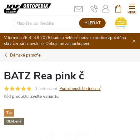
Přejít
NÁKUPNÍ
KOŠÍK
na
obsah
HLEDAT
V termínu 26.8.-3.9.2026 bude u některé obuvi expedice zpožděna
skrz čerpání dovolené. Děkujeme za pochopení.
Dámské pantofle
BATZ Rea pink č
1 hodnocení
Podrobnosti hodnocení
Kód produktu:
Zvolte variantu
Tip
Oblíbené