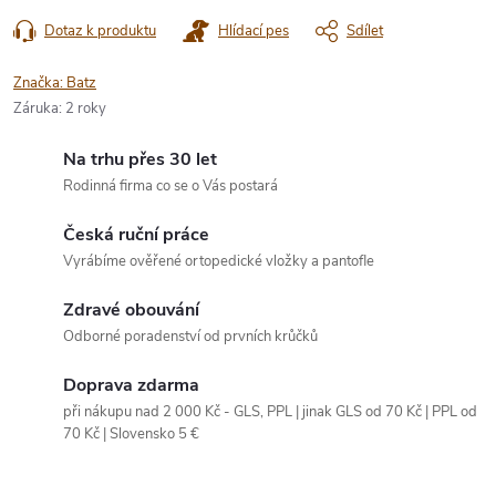
Dotaz k produktu
Hlídací pes
Sdílet
Značka:
Batz
Záruka
:
2 roky
Na trhu přes 30 let
Rodinná firma co se o Vás postará
Česká ruční práce
Vyrábíme ověřené ortopedické vložky a pantofle
Zdravé obouvání
Odborné poradenství od prvních krůčků
Doprava zdarma
při nákupu nad 2 000 Kč - GLS, PPL | jinak GLS od 70 Kč | PPL od
70 Kč | Slovensko 5 €