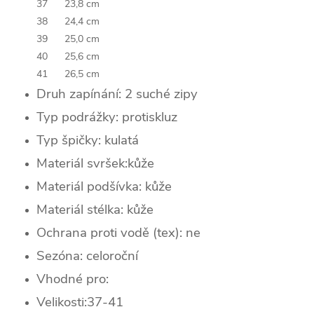
37
23,8 cm
38
24,4 cm
39
25,0 cm
40
25,6 cm
41
26,5 cm
Druh zapínání: 2 suché zipy
Typ podrážky: protiskluz
Typ špičky: kulatá
Materiál svršek:kůže
Materiál podšívka: kůže
Materiál stélka: kůže
Ochrana proti vodě (tex): ne
Sezóna: celoroční
Vhodné pro:
Velikosti:37-41