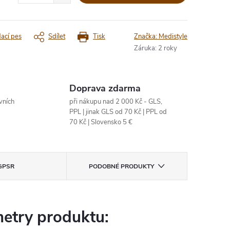
dací pes
Sdílet
Tisk
Značka:
Medistyle
Záruka
:
2 roky
Doprava zdarma
vních
při nákupu nad 2 000 Kč - GLS,
PPL | jinak GLS od 70 Kč | PPL od
70 Kč | Slovensko 5 €
GPSR
PODOBNÉ PRODUKTY
etry produktu: