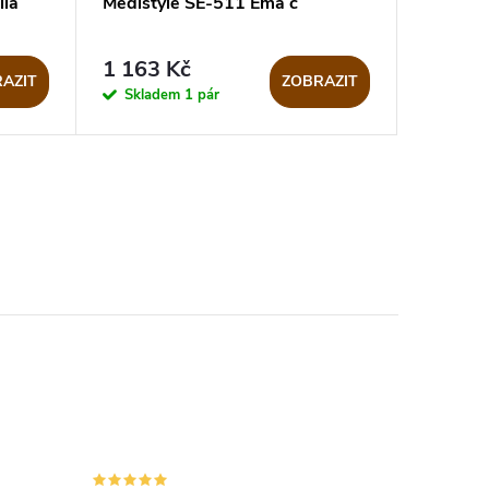
ílá
Medistyle SE-511 Ema č
1 163 Kč
AZIT
ZOBRAZIT
Skladem
1 pár