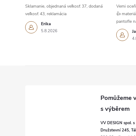
Sklamanie, objednaná veľkosť 37, dodaná
Vemi oceň
veľkosť 43, reklamácia
👍 materiá
pantofle na
Erika
5.8.2026
J
4.
Z
á
p
a
VV DESIGN spol. s r
t
Družstevní 245, Tá