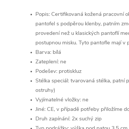
Popis: Certifikovaná kožená pracovní 
pantofel s podpěrou klenby, patním změ
provedení než u klasických pantoflí med
postupnou misku. Tyto pantofle mají v 
Barva: bílá
Zateplení:
ne
Podešev: protiskluz
Stélka speciál: tvarovaná stélka, patní 
ostruhy)
Vyjímatelné vložky: ne
Jiné: CE, v případě potřeby přiložíme d
Druh zapínání: 2x suchý zip
Typ podrážky: výška pod patou 3,5 cm,