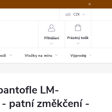
nefit Plus - platba
Obchodní podmínky
Vrácení, výměna nebo rekl
CZK
NÁKUPNÍ
KOŠÍK
Prázdný košík
Přihlášení
boží
Vložky na míru
Výprodej
B2B
pantofle LM-
- patní změkčení -