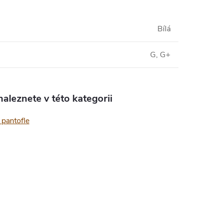
Bílá
G, G+
aleznete v této kategorii
pantofle