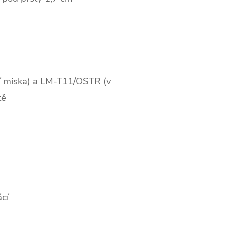
í miska) a LM-T11/OSTR (v
tě
cí