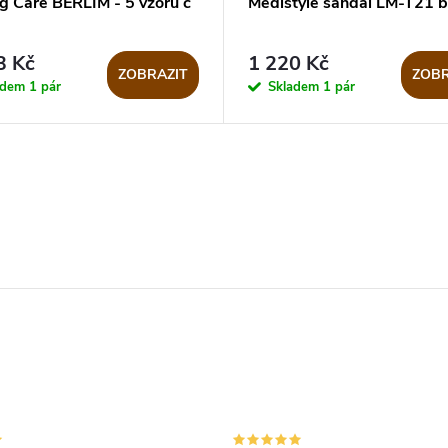
g Care BERLIM - 5 vzorů č
Medistyle sandál LM-T21 b
3 Kč
1 220 Kč
ZOBRAZIT
ZOBR
adem
1 pár
Skladem
1 pár