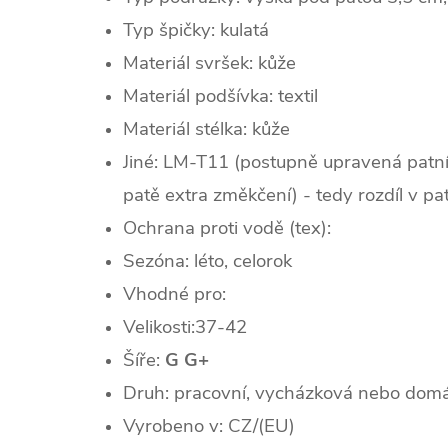
Typ špičky: k
ulatá
Materiál svršek: kůže
Materiál podšívka: textil
Materiál stélka: kůže
Jiné: LM-T11 (postupně upravená patn
patě extra změkčení) - tedy rozdíl v pa
Ochrana proti vodě (tex):
Sezóna: léto, celorok
Vhodné pro:
Velikosti:37-42
Šíře:
G G+
Druh: pracovní, vycházková nebo domá
Vyrobeno v: CZ/(EU)