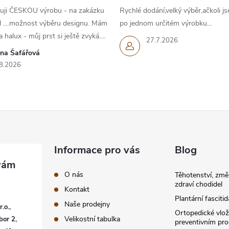
uji ČESKOU výrobu - na zakázku
Rychlé dodání,velký výběr,ačkoli js
l ....možnost výběru designu. Mám
po jednom určitém výrobku...
 halux - můj prst si ještě zvyká....
27.7.2026
ana Šafářová
8.2026
Informace pro vás
Blog
O nás
Těhotenství, změ
zdraví chodidel
Kontakt
Plantární fascitid
Naše prodejny
.o.,
Ortopedické vlož
Velikostní tabulka
bor 2,
preventivním pr