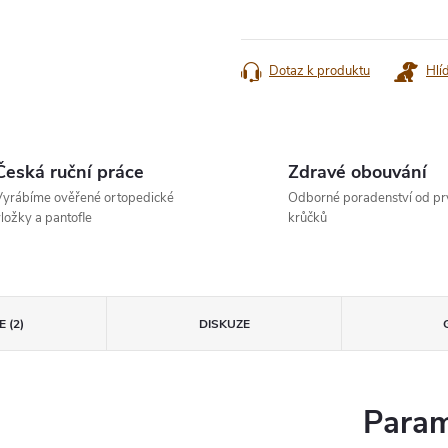
Měrná
cena:
Dotaz k produktu
Hlí
Česká ruční práce
Zdravé obouvání
yrábíme ověřené ortopedické
Odborné poradenství od pr
ložky a pantofle
krůčků
 (2)
DISKUZE
Param