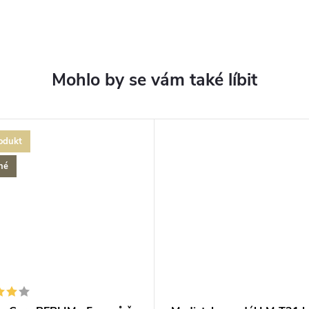
odukt
né