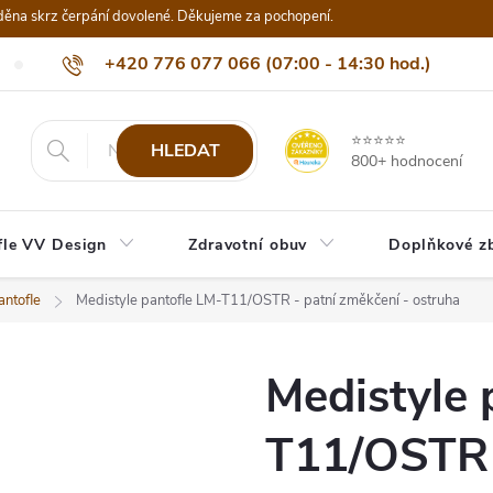
děna skrz čerpání dovolené. Děkujeme za pochopení.
+420 776 077 066 (07:00 - 14:30 hod.)
Nejčastější dotazy
Naši odběratelé
Doprava a platba
Be
info@eshop-vvdesign.cz
⭐⭐⭐⭐⭐
HLEDAT
800+ hodnocení
fle VV Design
Zdravotní obuv
Doplňkové z
ntofle
Medistyle pantofle LM-T11/OSTR - patní změkčení - ostruha
Medistyle 
T11/OSTR 