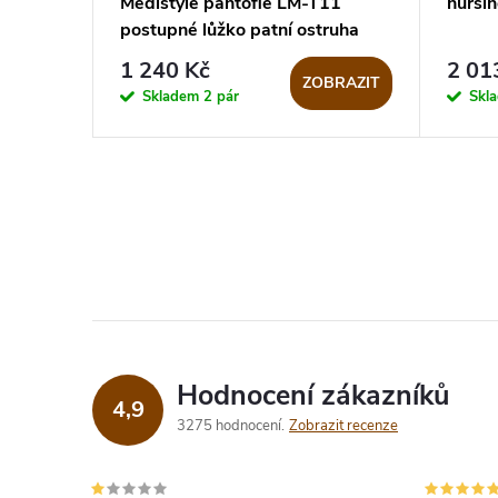
Medistyle pantofle LM-T11
nursin
postupné lůžko patní ostruha
1 240 Kč
2 01
ZOBRAZIT
Skladem
2 pár
Skl
Hodnocení zákazníků
4,9
3275 hodnocení
Zobrazit recenze