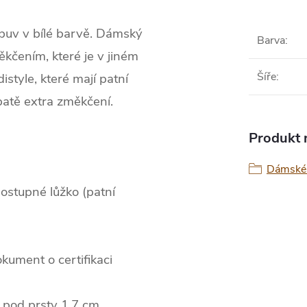
obuv v bílé barvě. Dámský
Barva
:
kčením, které je v jiném
Šíře
:
istyle, které mají patní
patě extra změkčení.
Produkt n
Dámské 
postupné lůžko (patní
okument o certifikaci
 pod prsty 1,7 cm