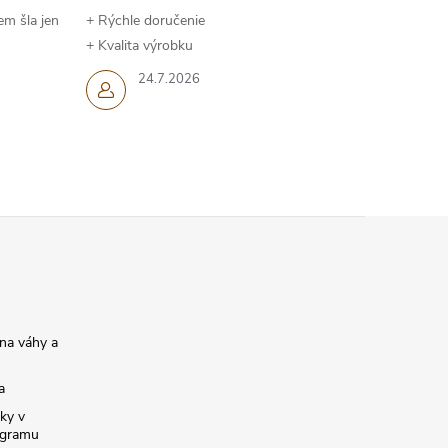
em šla jen
+ Rýchle doručenie
+ Kvalita výrobku
24.7.2026
na váhy a
a
ky v
ogramu