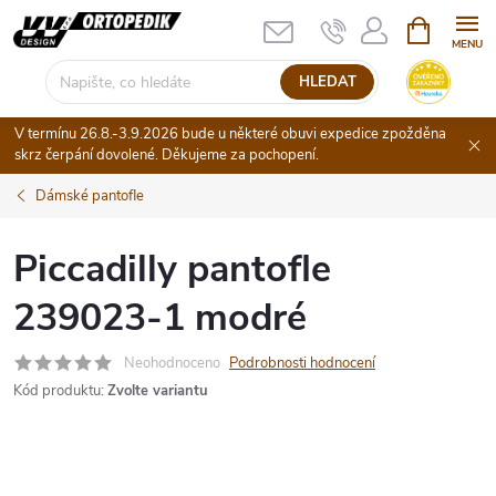
Přejít
NÁKUPNÍ
KOŠÍK
na
obsah
HLEDAT
V termínu 26.8.-3.9.2026 bude u některé obuvi expedice zpožděna
skrz čerpání dovolené. Děkujeme za pochopení.
Dámské pantofle
Piccadilly pantofle
239023-1 modré
Neohodnoceno
Podrobnosti hodnocení
Kód produktu:
Zvolte variantu