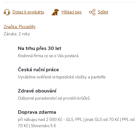
Dotaz k produktu
Hlídací pes
Sdílet
Značka:
Piccadilly
Záruka
:
2 roky
Na trhu přes 30 let
Rodinná firma co se o Vás postará
Česká ruční práce
Vyrábíme ověřené ortopedické vložky a pantofle
Zdravé obouvání
Odborné poradenství od prvních krůčků
Doprava zdarma
při nákupu nad 2 000 Kč - GLS, PPL | jinak GLS od 70 Kč | PPL od
70 Kč | Slovensko 5 €