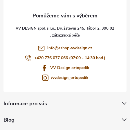
a
t
VV DESIGN spol. s r.o., Družstevní 245, Tábor 2, 390 02
í
info
@
eshop-vvdesign.cz
+420 776 077 066 (07:00 - 14:30 hod.)
VV Design ortopedik
/vvdesign_ortopedik
Informace pro vás
Blog