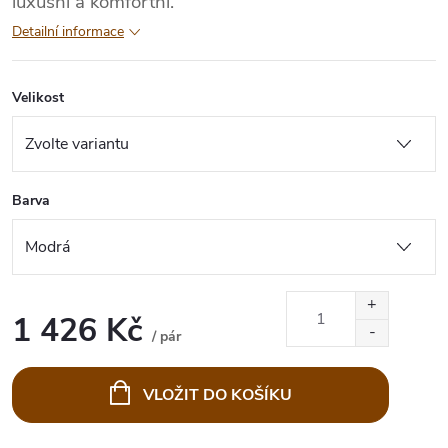
luxusní a komfortní.
Detailní informace
Velikost
Barva
1 426 Kč
/ pár
Měrná
cena:
VLOŽIT DO KOŠÍKU