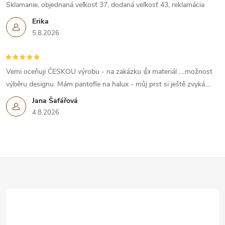
Sklamanie, objednaná veľkosť 37, dodaná veľkosť 43, reklamácia
Erika
5.8.2026
Vemi oceňuji ČESKOU výrobu - na zakázku 👍 materiál ....možnost
výběru designu. Mám pantofle na halux - můj prst si ještě zvyká....
Jana Šafářová
4.8.2026
Z
á
p