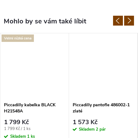
Velmi nízká cena
Piccadilly kabelka BLACK
Piccadilly pantofle 486002-1
H21548A
zlaté
1 799 Kč
1 573 Kč
Měrná
1 799 Kč / 1 ks
Skladem
2 pár
cena:
Skladem
1 ks