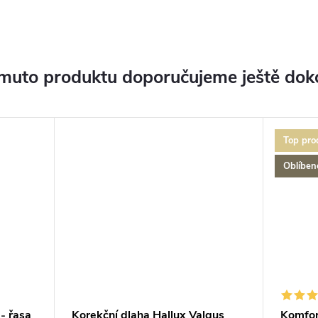
muto produktu doporučujeme ještě dok
Top pro
Oblíben
- řasa
Korekční dlaha Hallux Valgus
Komfor