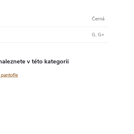
Černá
G, G+
aleznete v této kategorii
pantofle