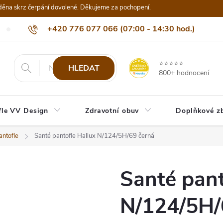
děna skrz čerpání dovolené. Děkujeme za pochopení.
+420 776 077 066 (07:00 - 14:30 hod.)
Nejčastější dotazy
Naši odběratelé
Doprava a platba
Be
info@eshop-vvdesign.cz
⭐⭐⭐⭐⭐
HLEDAT
800+ hodnocení
fle VV Design
Zdravotní obuv
Doplňkové z
ntofle
Santé pantofle Hallux N/124/5H/69 černá
Santé pant
N/124/5H/