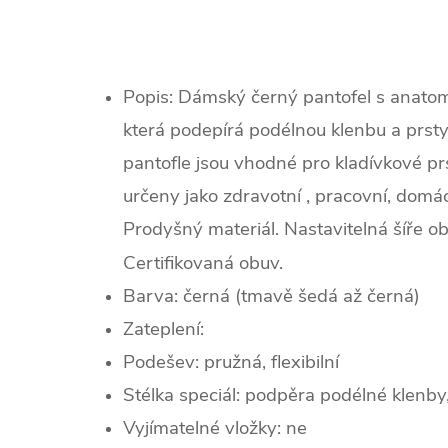
Popis:
Dámský černý pantofel s anatom
která podepírá podélnou klenbu a prsty 
pantofle jsou vhodné pro kladívkové prs
určeny jako zdravotní , pracovní, domác
Prodyšný materiál. Nastavitelná šíře ob
Certifikovaná obuv.
Barva: černá (tmavě šedá až černá)
Zateplení:
Podešev: pružná, flexibilní
Stélka speciál: podpěra podélné klenby
Vyjímatelné vložky: ne