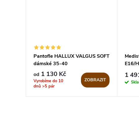
Pantofle HALLUX VALGUS SOFT
Medist
dámské 35-40
E16/H
1 130 Kč
1 49
od
ZOBRAZIT
Vyrobíme do 10
Skl
dnů
>5 pár