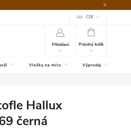
nefit Plus - platba
Obchodní podmínky
Vrácení, výměna nebo rekl
CZK
NÁKUPNÍ
KOŠÍK
Prázdný košík
Přihlášení
boží
Vložky na míru
Výprodej
B2B
ofle Hallux
69 černá