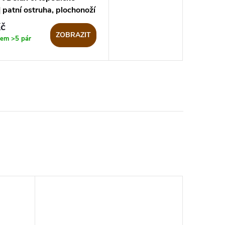
| patní ostruha, plochonoží
č
ZOBRAZIT
dem
>5 pár