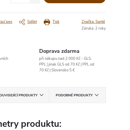
dací pes
Sdílet
Tisk
Značka:
Santé
Záruka
:
2 roky
Doprava zdarma
vních
při nákupu nad 2 000 Kč - GLS,
PPL | jinak GLS od 70 Kč | PPL od
70 Kč | Slovensko 5 €
OUVISEJÍCÍ PRODUKTY
PODOBNÉ PRODUKTY
etry produktu: