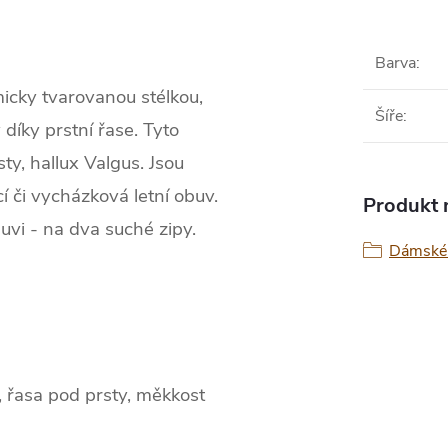
Barva
:
icky tvarovanou stélkou,
Šíře
:
díky prstní řase. Tyto
ty, hallux Valgus. Jsou
í či vycházková letní obuv.
Produkt n
uvi - na dva suché zipy.
Dámské 
, řasa pod prsty, měkkost