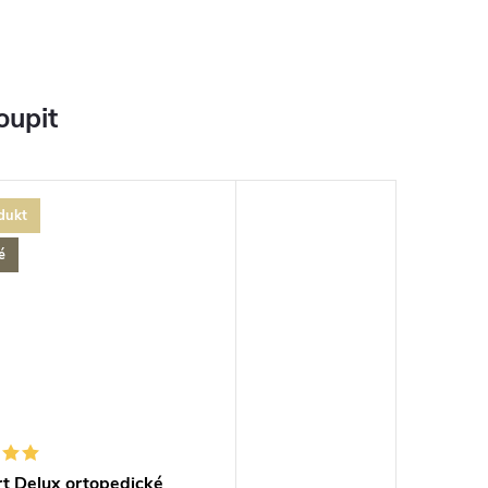
oupit
dukt
é
t Delux ortopedické