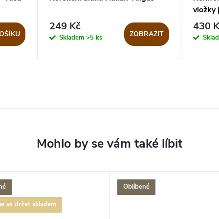
vložky 
249 Kč
430 K
OŠÍKU
ZOBRAZIT
Skladem
>5 ks
Skla
né
Oblíbené
e se držet skladem