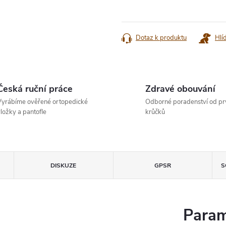
Měrná
cena:
Dotaz k produktu
Hlí
Česká ruční práce
Zdravé obouvání
yrábíme ověřené ortopedické
Odborné poradenství od pr
ložky a pantofle
krůčků
DISKUZE
GPSR
S
Param