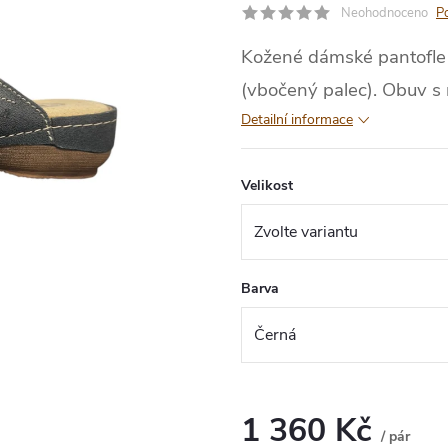
Neohodnoceno
P
Kožené dámské pantofle 
(vbočený palec). Obuv s
Detailní informace
Velikost
Barva
1 360 Kč
/ pár