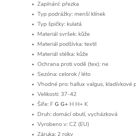
Zapínání: přezka
Typ podrážky:
menší klínek
Typ špičky: kulatá
Materiál svršek: kůže
Materiál podšívka:
textil
Materiál stélka: kůže
Ochrana proti vodě (tex): ne
Sezóna: celorok / léto
Vhodné pro: hallux valgus, kladívkové 
Velikosti: 37-42
Šíře: F
G G+
H
H+ K
Druh: domácí obutí, vycházková
Vyrobeno v: CZ (EU)
Záruka: 2 roky