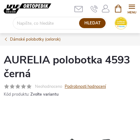
Přejít
NÁKUPNÍ
KOŠÍK
na
obsah
HLEDAT
Dámské polobotky (celorok)
AURELIA polobotka 4593
černá
Neohodnoceno
Podrobnosti hodnocení
Kód produktu:
Zvolte variantu