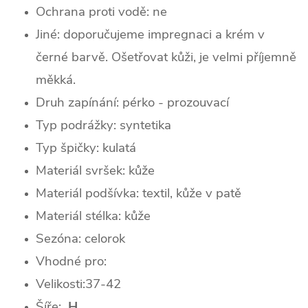
Ochrana proti vodě: ne
Jiné: doporučujeme impregnaci a krém v
černé barvě. Ošetřovat kůži, je velmi příjemně
měkká.
Druh zapínání: pérko - prozouvací
Typ podrážky: syntetika
Typ špičky:
kulatá
Materiál svršek: kůže
Materiál podšívka: textil, kůže v patě
Materiál stélka: kůže
Sezóna:
celorok
Vhodné pro:
Velikosti:37-42
Šíře:
H