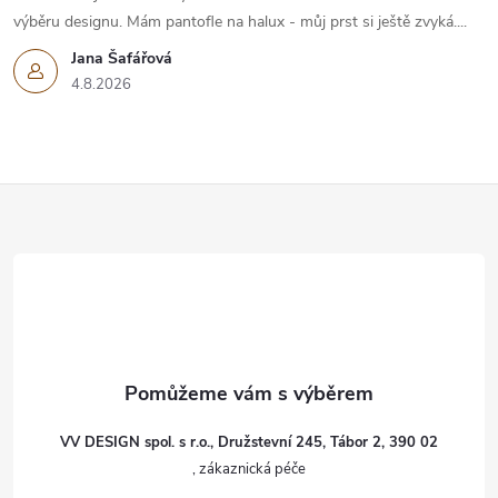
výběru designu. Mám pantofle na halux - můj prst si ještě zvyká....
Jana Šafářová
4.8.2026
Z
á
p
a
t
VV DESIGN spol. s r.o., Družstevní 245, Tábor 2, 390 02
í