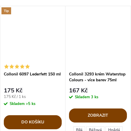
Tip
Collonil 6097 Lederfett 150 ml
Collonil 3293 krém Waterstop
Colours - více barev 75ml
175 Kč
167 Kč
Měrná
175 Kč / 1 ks
Skladem
3 ks
cena:
Skladem
>5 ks
ZOBRAZIT
DO KOŠÍKU
Bílá
Béžová
Hnědá