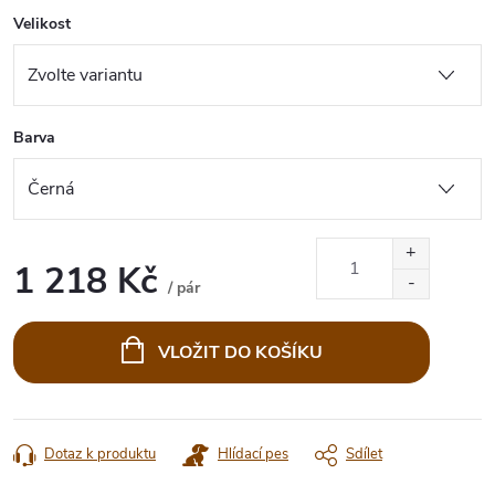
Velikost
Barva
1 218 Kč
/ pár
Měrná
cena:
VLOŽIT DO KOŠÍKU
Dotaz k produktu
Hlídací pes
Sdílet