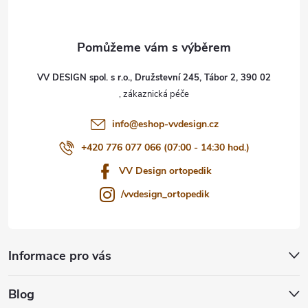
p
a
t
VV DESIGN spol. s r.o., Družstevní 245, Tábor 2, 390 02
í
info
@
eshop-vvdesign.cz
+420 776 077 066 (07:00 - 14:30 hod.)
VV Design ortopedik
/vvdesign_ortopedik
Informace pro vás
Blog