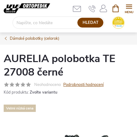
Přejít
NÁKUPNÍ
KOŠÍK
na
obsah
HLEDAT
Dámské polobotky (celorok)
AURELIA polobotka TE
27008 černé
Neohodnoceno
Podrobnosti hodnocení
Kód produktu:
Zvolte variantu
Velmi nízká cena