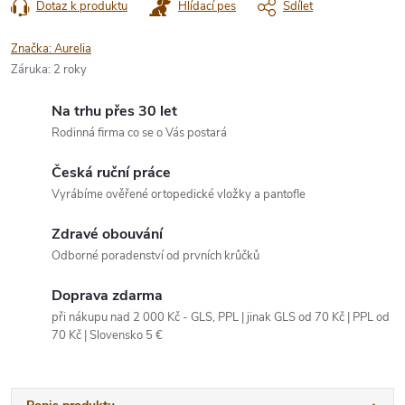
Dotaz k produktu
Hlídací pes
Sdílet
Značka:
Aurelia
Záruka
:
2 roky
Na trhu přes 30 let
Rodinná firma co se o Vás postará
Česká ruční práce
Vyrábíme ověřené ortopedické vložky a pantofle
Zdravé obouvání
Odborné poradenství od prvních krůčků
Doprava zdarma
při nákupu nad 2 000 Kč - GLS, PPL | jinak GLS od 70 Kč | PPL od
70 Kč | Slovensko 5 €