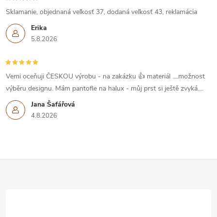
Sklamanie, objednaná veľkosť 37, dodaná veľkosť 43, reklamácia
Erika
5.8.2026
Vemi oceňuji ČESKOU výrobu - na zakázku 👍 materiál ....možnost
výběru designu. Mám pantofle na halux - můj prst si ještě zvyká....
Jana Šafářová
4.8.2026
Z
á