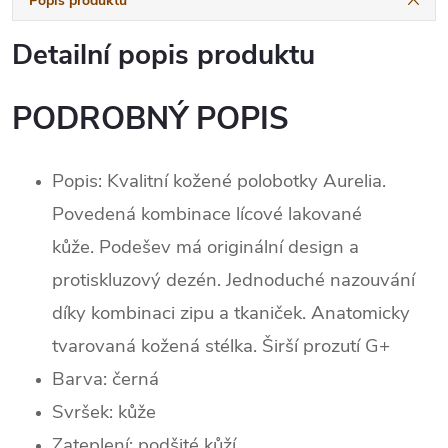
Popis produktu
Detailní popis produktu
PODROBNÝ POPIS
Popis:
Kvalitní kožené polobotky Aurelia.
Povedená kombinace lícové lakované
kůže.
Podešev má originální design a
protiskluzový dezén.
Jednoduché nazouvání
díky kombinaci zipu a tkaniček.
Anatomicky
tvarovaná kožená stélka.
Širší prozutí G+
Barva: černá
Svršek:
kůž
e
Zateplení: podšité kůží