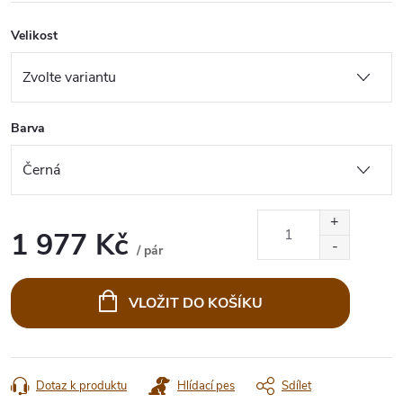
Velikost
Barva
1 977 Kč
/ pár
Měrná
cena:
VLOŽIT DO KOŠÍKU
Dotaz k produktu
Hlídací pes
Sdílet