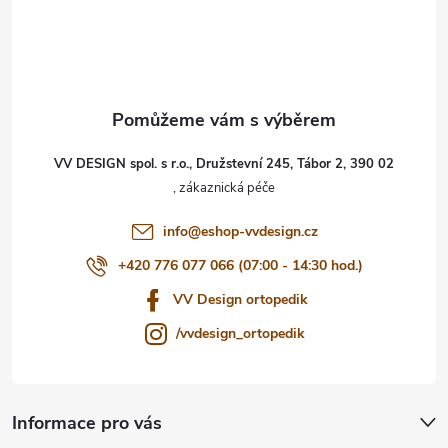
á
p
a
t
VV DESIGN spol. s r.o., Družstevní 245, Tábor 2, 390 02
í
info
@
eshop-vvdesign.cz
+420 776 077 066 (07:00 - 14:30 hod.)
VV Design ortopedik
/vvdesign_ortopedik
Informace pro vás