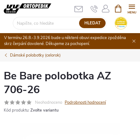
Přejít
NÁKUPNÍ
KOŠÍK
na
obsah
HLEDAT
V termínu 26.8.-3.9.2026 bude u některé obuvi expedice zpožděna
skrz čerpání dovolené. Děkujeme za pochopení.
Dámské polobotky (celorok)
Be Bare polobotka AZ
706-26
Neohodnoceno
Podrobnosti hodnocení
Kód produktu:
Zvolte variantu