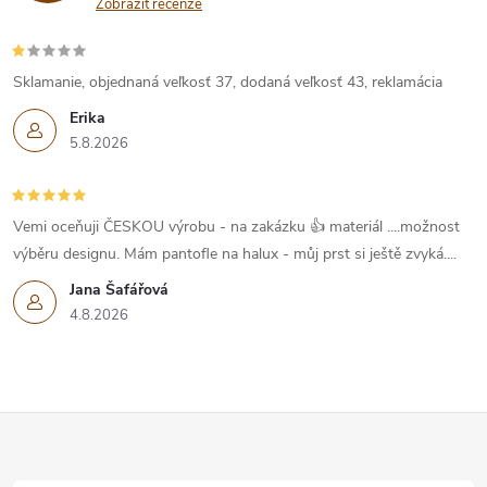
Zobrazit recenze
Sklamanie, objednaná veľkosť 37, dodaná veľkosť 43, reklamácia
Erika
5.8.2026
Vemi oceňuji ČESKOU výrobu - na zakázku 👍 materiál ....možnost
výběru designu. Mám pantofle na halux - můj prst si ještě zvyká....
Jana Šafářová
4.8.2026
Z