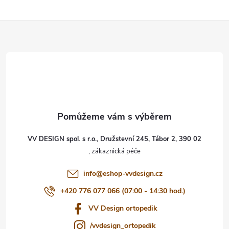
Z
á
p
a
t
VV DESIGN spol. s r.o., Družstevní 245, Tábor 2, 390 02
í
info
@
eshop-vvdesign.cz
+420 776 077 066 (07:00 - 14:30 hod.)
VV Design ortopedik
/vvdesign_ortopedik