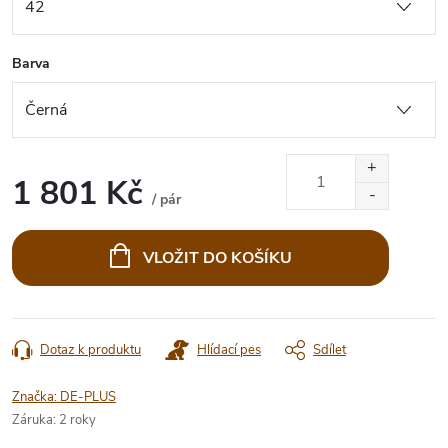
Barva
1 801 Kč
/ pár
Měrná
cena:
VLOŽIT DO KOŠÍKU
Dotaz k produktu
Hlídací pes
Sdílet
Značka:
DE-PLUS
Záruka
:
2 roky