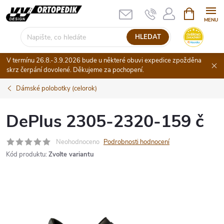
Přejít
NÁKUPNÍ
KOŠÍK
na
obsah
HLEDAT
V termínu 26.8.-3.9.2026 bude u některé obuvi expedice zpožděna
skrz čerpání dovolené. Děkujeme za pochopení.
Dámské polobotky (celorok)
DePlus 2305-2320-159 č
Neohodnoceno
Podrobnosti hodnocení
Kód produktu:
Zvolte variantu