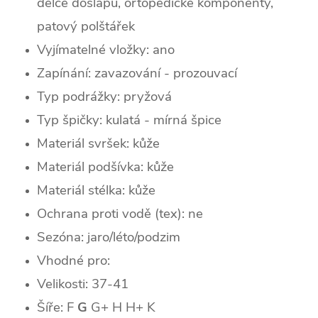
délce došlapu, ortopedické komponenty,
patový polštářek
Vyjímatelné vložky: ano
Zapínání: zavazování - prozouvací
Typ podrážky: pryžová
Typ špičky: k
ulatá - mírná špice
Materiál svršek: kůže
Materiál podšívka: kůže
Materiál stélka: kůže
Ochrana proti vodě (tex): ne
Sezóna: jaro/léto/podzim
Vhodné pro:
Velikosti: 37-41
Šíře: F
G
G+ H H+ K