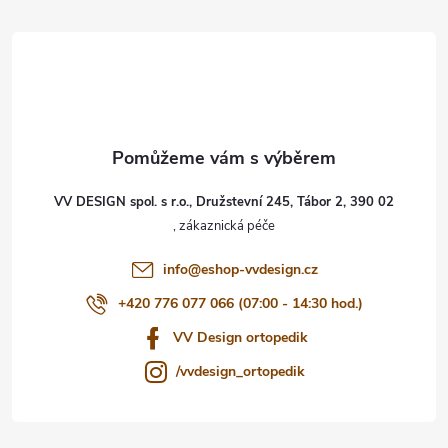
á
p
a
t
VV DESIGN spol. s r.o., Družstevní 245, Tábor 2, 390 02
í
info
@
eshop-vvdesign.cz
+420 776 077 066 (07:00 - 14:30 hod.)
VV Design ortopedik
/vvdesign_ortopedik