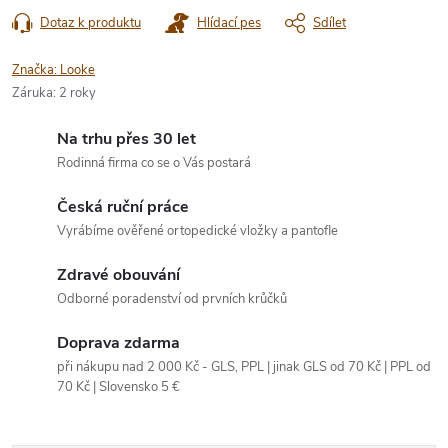
Dotaz k produktu
Hlídací pes
Sdílet
Značka:
Looke
Záruka
:
2 roky
Na trhu přes 30 let
Rodinná firma co se o Vás postará
Česká ruční práce
Vyrábíme ověřené ortopedické vložky a pantofle
Zdravé obouvání
Odborné poradenství od prvních krůčků
Doprava zdarma
při nákupu nad 2 000 Kč - GLS, PPL | jinak GLS od 70 Kč | PPL od
70 Kč | Slovensko 5 €