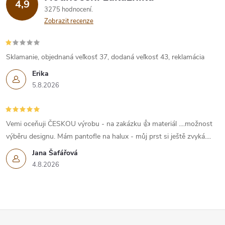
4,9
3275 hodnocení
Zobrazit recenze
Sklamanie, objednaná veľkosť 37, dodaná veľkosť 43, reklamácia
Erika
5.8.2026
Vemi oceňuji ČESKOU výrobu - na zakázku 👍 materiál ....možnost
výběru designu. Mám pantofle na halux - můj prst si ještě zvyká....
Jana Šafářová
4.8.2026
Z