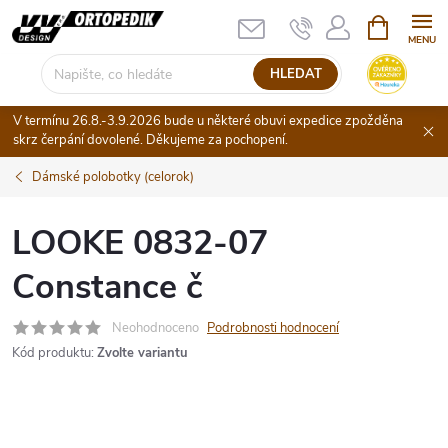
Přejít
NÁKUPNÍ
KOŠÍK
na
obsah
HLEDAT
V termínu 26.8.-3.9.2026 bude u některé obuvi expedice zpožděna
skrz čerpání dovolené. Děkujeme za pochopení.
Dámské polobotky (celorok)
LOOKE 0832-07
Constance č
Neohodnoceno
Podrobnosti hodnocení
Kód produktu:
Zvolte variantu