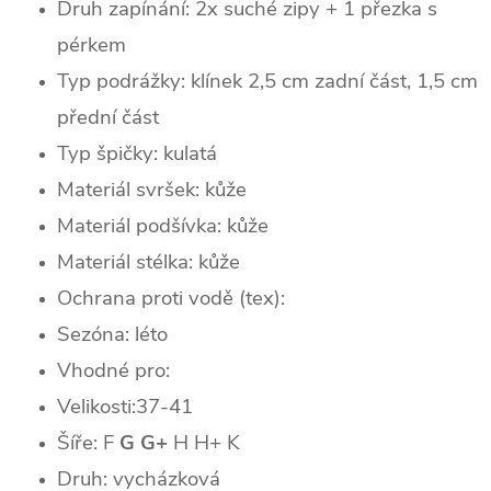
Druh zapínání: 2x
suché zipy + 1 přezka s
pérkem
Typ podrážky:
klínek 2,5 cm zadní část, 1,5 cm
přední část
Typ špičky: k
ulatá
Materiál svršek: kůže
Materiál podšívka: kůže
Materiál stélka: kůže
Ochrana proti vodě (tex):
Sezóna: léto
Vhodné pro:
Velikosti:37-41
Šíře: F
G G+
H H+ K
Druh: vycházková