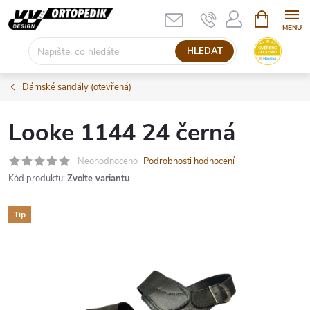
Přejít
NÁKUPNÍ
KOŠÍK
na
obsah
HLEDAT
Dámské sandály (otevřená)
Looke 1144 24 černá
Neohodnoceno
Podrobnosti hodnocení
Kód produktu:
Zvolte variantu
Tip