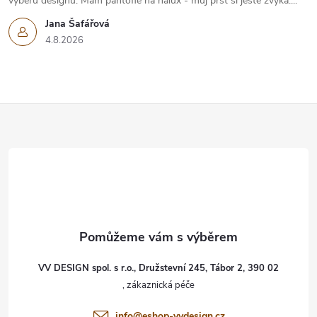
výběru designu. Mám pantofle na halux - můj prst si ještě zvyká....
Jana Šafářová
4.8.2026
Z
á
p
a
t
VV DESIGN spol. s r.o., Družstevní 245, Tábor 2, 390 02
í
info
@
eshop-vvdesign.cz