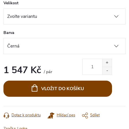
Velikost
Barva
1 547 Kč
/ pár
Měrná
cena:
VLOŽIT DO KOŠÍKU
Dotaz k produktu
Hlídací pes
Sdílet
Značka:
Looke