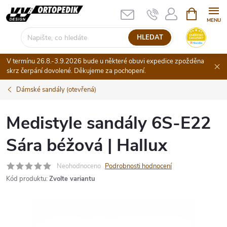
Přejít
NÁKUPNÍ
KOŠÍK
na
obsah
HLEDAT
V termínu 26.8.-3.9.2026 bude u některé obuvi expedice zpožděna
skrz čerpání dovolené. Děkujeme za pochopení.
Dámské sandály (otevřená)
Medistyle sandály 6S-E22
Sára béžová | Hallux
Neohodnoceno
Podrobnosti hodnocení
Kód produktu:
Zvolte variantu