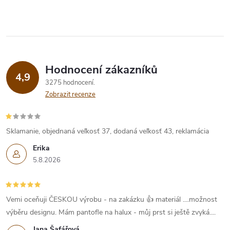
Hodnocení zákazníků
4,9
3275 hodnocení
Zobrazit recenze
Sklamanie, objednaná veľkosť 37, dodaná veľkosť 43, reklamácia
Erika
5.8.2026
Vemi oceňuji ČESKOU výrobu - na zakázku 👍 materiál ....možnost
výběru designu. Mám pantofle na halux - můj prst si ještě zvyká....
Jana Šafářová