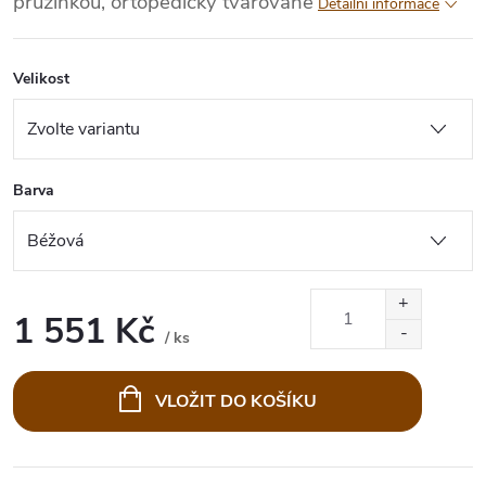
pružinkou, ortopedicky tvarované
Detailní informace
Velikost
Barva
1 551 Kč
/ ks
Měrná
cena:
VLOŽIT DO KOŠÍKU