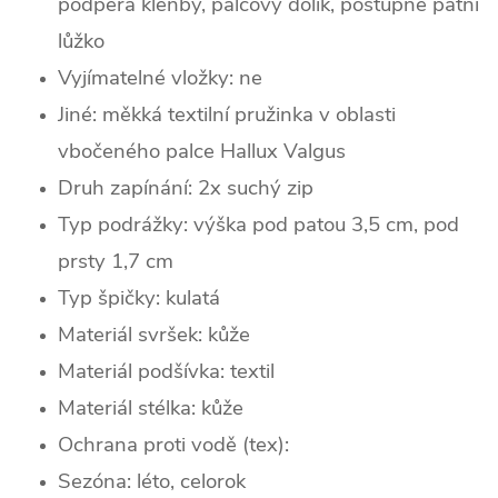
podpěra klenby, palcový dolík, postupné patní
lůžko
Vyjímatelné vložky: ne
Jiné: měkká textilní pružinka v oblasti
vbočeného palce Hallux Valgus
Druh zapínání: 2x suchý zip
Typ podrážky: výška pod patou 3,5 cm, pod
prsty 1,7 cm
Typ špičky: k
ulatá
Materiál svršek: kůže
Materiál podšívka: textil
Materiál stélka: kůže
Ochrana proti vodě (tex):
Sezóna: léto, celorok