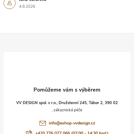
4.8.2026
Z
á
p
a
t
VV DESIGN spol. s r.o., Družstevní 245, Tábor 2, 390 02
í
info
@
eshop-vvdesign.cz
+420 776 077 066 (07:00 - 14:30 hod.)