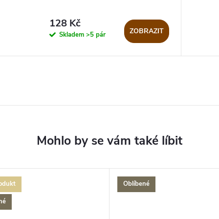
128 Kč
ZOBRAZIT
Skladem
>5 pár
odukt
Oblíbené
né