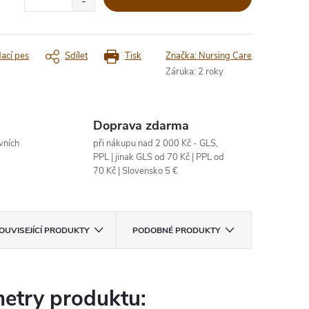
dací pes
Sdílet
Tisk
Značka:
Nursing Care
Záruka
:
2 roky
Doprava zdarma
vních
při nákupu nad 2 000 Kč - GLS,
PPL | jinak GLS od 70 Kč | PPL od
70 Kč | Slovensko 5 €
OUVISEJÍCÍ PRODUKTY
PODOBNÉ PRODUKTY
etry produktu: