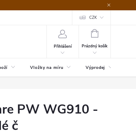
nefit Plus - platba
Obchodní podmínky
Vrácení, výměna nebo rekl
CZK
NÁKUPNÍ
KOŠÍK
Prázdný košík
Přihlášení
boží
Vložky na míru
Výprodej
B2B
Care PW WG910 -
lé č