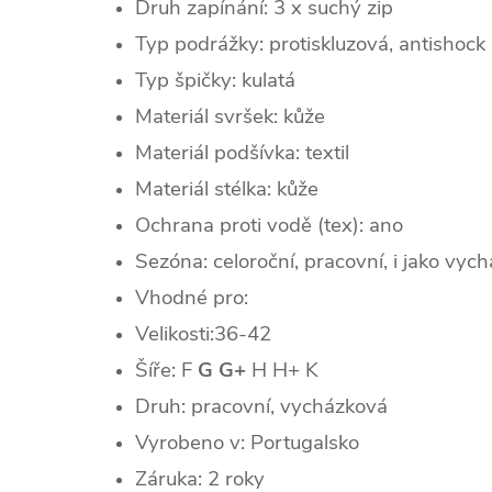
Druh zapínání: 3 x suchý zip
Typ podrážky: protiskluzová, antishock
Typ špičky: k
ulatá
Materiál svršek: kůže
Materiál podšívka: textil
Materiál stélka: kůže
Ochrana proti vodě (tex): ano
Sezóna: celoroční, pracovní, i jako vych
Vhodné pro:
Velikosti:36-42
Šíře: F
G G+
H H+ K
Druh: pracovní, vycházková
Vyrobeno v: Portugalsko
Záruka: 2 roky