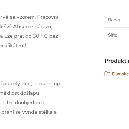
arvě se vzorem, Pracovní
Barva
:
dešví. Absorce nárazu,
Šíře
:
a Lze prát do 30 ° C bez
rtifikátem!
Produkt n
Dámské 
í po celý den, jedna z top
, měkkost došlapu
se, lze doobjednat)
i praní se vyndá stélka a
.