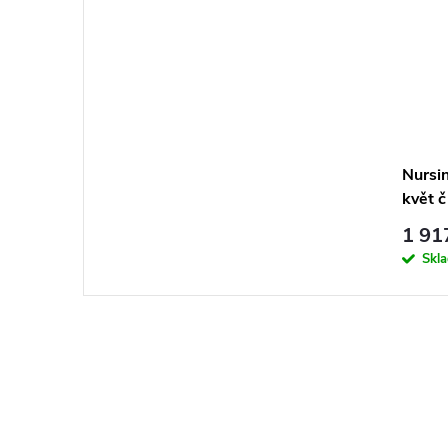
Nursi
květ č
1 91
Skl