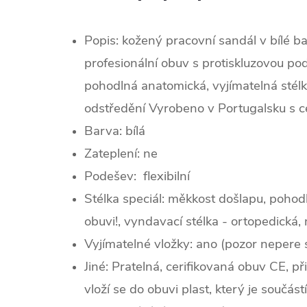
Popis: kožený pracovní sandál v bílé b
profesionální obuv s protiskluzovou po
pohodlná anatomická, vyjímatelná stélk
odstředění Vyrobeno v Portugalsku s ce
Barva: bílá
Zateplení:
ne
Podešev: flexibilní
Stélka speciál: měkkost došlapu, pohodl
obuvi!, vyndavací stélka - ortopedická
Vyjímatelné vložky: ano (pozor nepere 
Jiné: Pratelná, cerifikovaná obuv CE, př
vloží se do obuvi plast, který je součástí