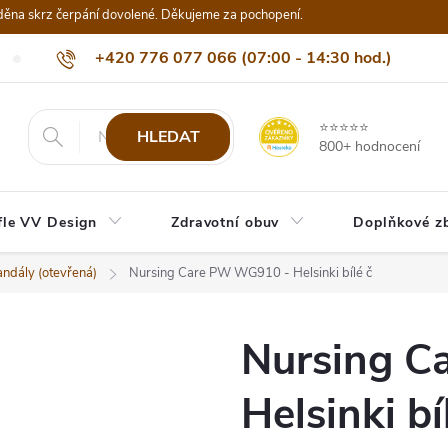
děna skrz čerpání dovolené. Děkujeme za pochopení.
+420 776 077 066 (07:00 - 14:30 hod.)
Nejčastější dotazy
Naši odběratelé
Doprava a platba
Be
info@eshop-vvdesign.cz
⭐⭐⭐⭐⭐
HLEDAT
800+ hodnocení
fle VV Design
Zdravotní obuv
Doplňkové z
ndály (otevřená)
Nursing Care PW WG910 - Helsinki bílé č
Nursing 
Helsinki bí