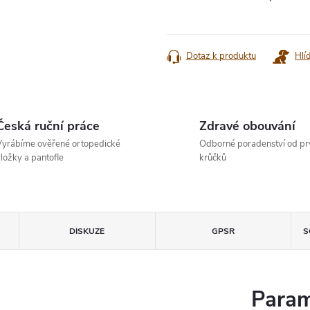
Měrná
cena:
Dotaz k produktu
Hlí
Česká ruční práce
Zdravé obouvání
yrábíme ověřené ortopedické
Odborné poradenství od pr
ložky a pantofle
krůčků
DISKUZE
GPSR
S
Param