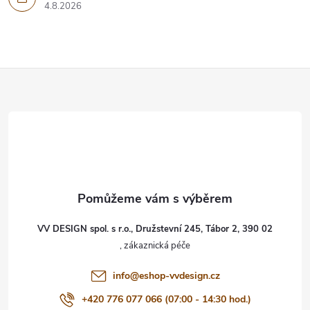
4.8.2026
Z
á
p
a
t
VV DESIGN spol. s r.o., Družstevní 245, Tábor 2, 390 02
í
info
@
eshop-vvdesign.cz
+420 776 077 066 (07:00 - 14:30 hod.)