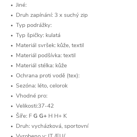
Jiné:
Druh zapínání: 3 x suchý zip
Typ podrážky:
Typ špičky: k
ulatá
Materiál svršek: kůže, textil
Materiál podšívka: textil
Materiál stélka: kůže
Ochrana proti vodě (tex):
Sezóna: léto, celorok
Vhodné pro:
Velikosti:37-42
Šíře: F
G G+
H H+ K
Druh: vycházková, sportovní
Vyrobeno v: IT /EU/