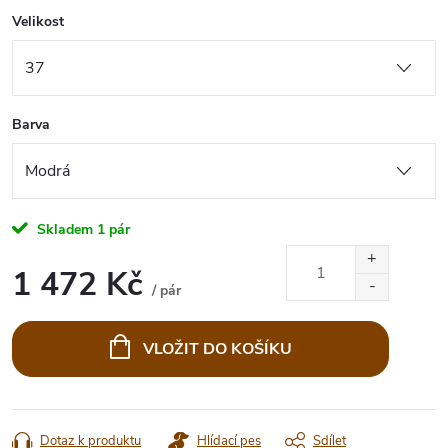
Velikost
Barva
Skladem
1 pár
1 472 Kč
/ pár
Měrná
cena:
VLOŽIT DO KOŠÍKU
Dotaz k produktu
Hlídací pes
Sdílet