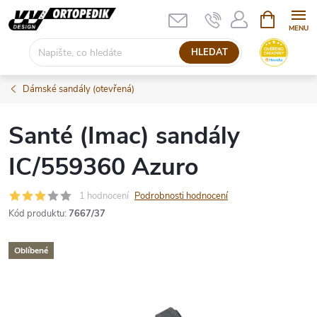
Přejít
NÁKUPNÍ
KOŠÍK
na
obsah
HLEDAT
Dámské sandály (otevřená)
Santé (Imac) sandály
IC/559360 Azuro
1 hodnocení
Podrobnosti hodnocení
Kód produktu:
7667/37
Oblíbené