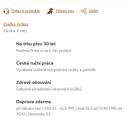
Dotaz k produktu
Hlídací pes
Sdílet
Značka:
Artiker
Záruka
:
2 roky
Na trhu přes 30 let
Rodinná firma co se o Vás postará
Česká ruční práce
Vyrábíme ověřené ortopedické vložky a pantofle
Zdravé obouvání
Odborné poradenství od prvních krůčků
Doprava zdarma
při nákupu nad 2 000 Kč - GLS, PPL | jinak GLS od 70 Kč | PPL od
70 Kč | Slovensko 5 €