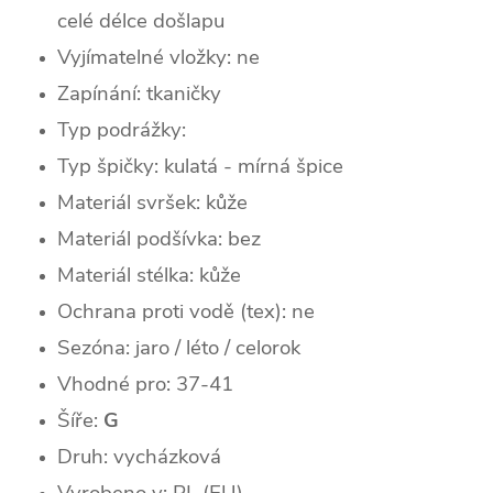
celé délce došlapu
Vyjímatelné vložky: ne
Zapínání: tkaničky
Typ podrážky:
Typ špičky: k
ulatá - mírná špice
Materiál svršek: kůže
Materiál podšívka: bez
Materiál stélka: kůže
Ochrana proti vodě (tex): ne
Sezóna: jaro / léto / celorok
Vhodné pro: 37-41
Šíře:
G
Druh: vycházková
Vyrobeno v: PL (EU)