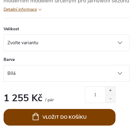
moderním modelem určeným pro jarní/letní sezónu
Detailní informace
Velikost
Barva
1 255 Kč
/ pár
Měrná
cena:
VLOŽIT DO KOŠÍKU