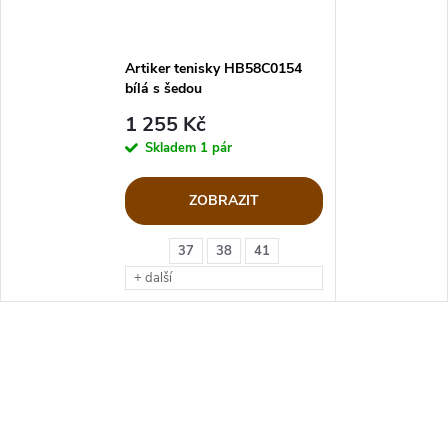
Artiker tenisky HB58C0154
bílá s šedou
1 255 Kč
Skladem
1 pár
ZOBRAZIT
37
38
41
+ další