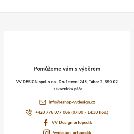
Z
á
p
a
t
VV DESIGN spol. s r.o., Družstevní 245, Tábor 2, 390 02
í
info
@
eshop-vvdesign.cz
+420 776 077 066 (07:00 - 14:30 hod.)
VV Design ortopedik
/vvdesign_ortopedik