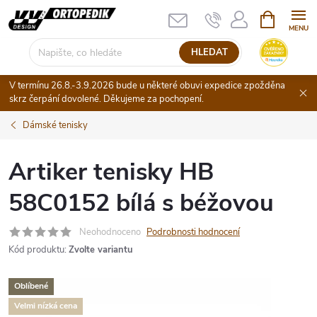
Přejít
NÁKUPNÍ
KOŠÍK
na
obsah
HLEDAT
V termínu 26.8.-3.9.2026 bude u některé obuvi expedice zpožděna
skrz čerpání dovolené. Děkujeme za pochopení.
Dámské tenisky
Artiker tenisky HB
58C0152 bílá s béžovou
Neohodnoceno
Podrobnosti hodnocení
Kód produktu:
Zvolte variantu
Oblíbené
Velmi nízká cena