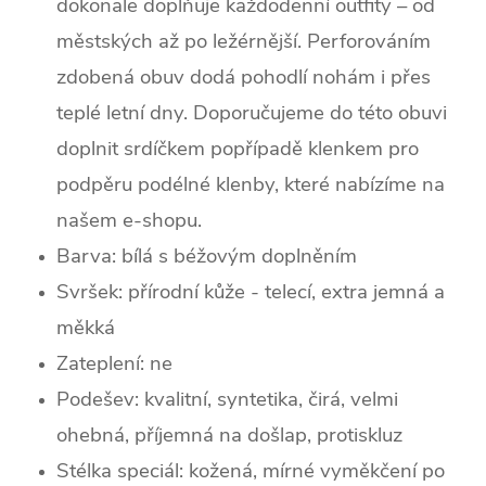
dokonale doplňuje každodenní outfity –
od
městských až po ležérnější. Perforováním
zdobená obuv dodá pohodlí nohám i přes
teplé letní dny. Doporučujeme do této obuvi
doplnit srdíčkem popřípadě klenkem pro
podpěru podélné klenby, které nabízíme na
našem e-shopu.
Barva:
bílá s béžovým doplněním
Svršek: p
řírodní kůže - telecí, extra jemná a
měkká
Zateplení:
ne
Podešev: kvalitní, syntetika, čirá, velmi
ohebná, příjemná na došlap, protiskluz
Stélka speciál: kožená, mírné vyměkčení po