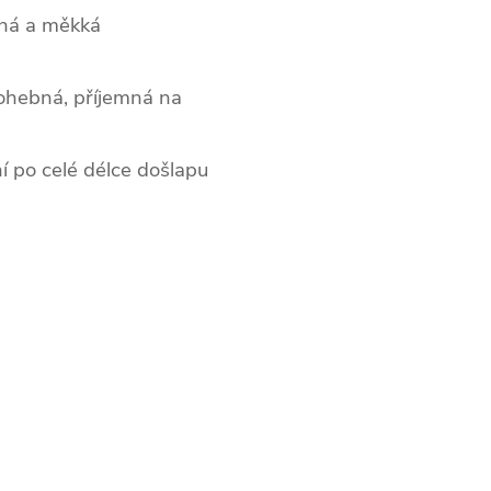
emná a měkká
i ohebná, příjemná na
í po celé délce došlapu