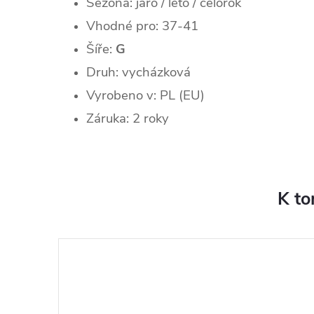
Sezóna: jaro / léto / celorok
Vhodné pro: 37-41
Šíře:
G
Druh: vycházková
Vyrobeno v: PL (EU)
Záruka: 2 roky
K to