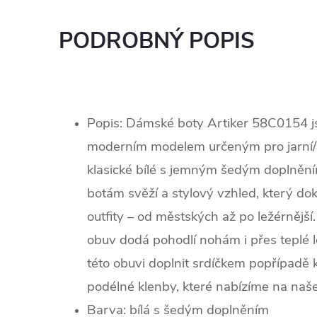
PODROBNÝ POPIS
Popis:
Dámské boty Artiker 58C0154 js
moderním modelem určeným pro jarní/
klasické bílé s jemným šedým doplnění
botám svěží a stylový vzhled,
který do
outfity –
od městských až po ležérnějš
obuv dodá pohodlí nohám i přes teplé 
této obuvi doplnit srdíčkem popřípadě
podélné klenby, které nabízíme na na
Barva:
bílá s šedým doplněním