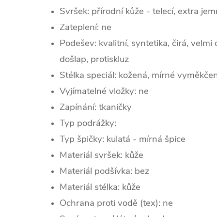
Svršek: p
řírodní kůže - telecí, extra j
Zateplení:
ne
Podešev: kvalitní, syntetika, čirá, velm
došlap, protiskluz
Stélka speciál: kožená, mírné vyměkčen
Vyjímatelné vložky: ne
Zapínání: tkaničky
Typ podrážky:
Typ špičky: k
ulatá - mírná špice
Materiál svršek: kůže
Materiál podšívka: bez
Materiál stélka: kůže
Ochrana proti vodě (tex): ne