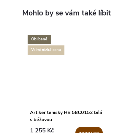
Oblíbené
Velmi nízká cena
Artiker tenisky HB 58C0152 bílá
s béžovou
1 255 Kč