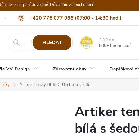
děna skrz čerpání dovolené. Děkujeme za pochopení.
+420 776 077 066 (07:00 - 14:30 hod.)
Nejčastější dotazy
Naši odběratelé
Doprava a platba
Be
info@eshop-vvdesign.cz
⭐⭐⭐⭐⭐
HLEDAT
800+ hodnocení
fle VV Design
Zdravotní obuv
Doplňkové z
nisky
Artiker tenisky HB58C0154 bílá s šedou
Artiker t
bílá s šed