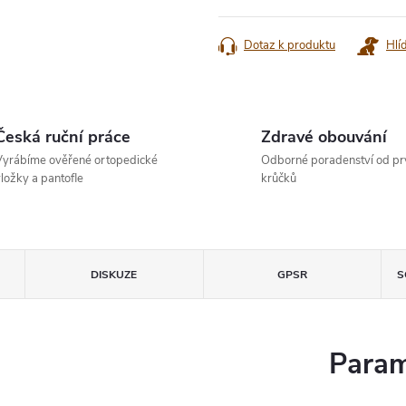
cena:
Dotaz k produktu
Hlí
Česká ruční práce
Zdravé obouvání
yrábíme ověřené ortopedické
Odborné poradenství od pr
ložky a pantofle
krůčků
DISKUZE
GPSR
S
Param