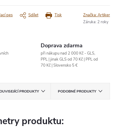
dací pes
Sdílet
Tisk
Značka:
Artiker
Záruka
:
2 roky
Doprava zdarma
vních
při nákupu nad 2 000 Kč - GLS,
PPL | jinak GLS od 70 Kč | PPL od
70 Kč | Slovensko 5 €
OUVISEJÍCÍ PRODUKTY
PODOBNÉ PRODUKTY
etry produktu: