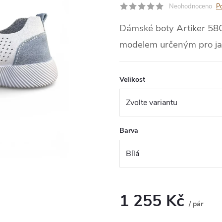
Neohodnoceno
P
Dámské boty Artiker 58
modelem určeným pro jar
Velikost
Barva
1 255 Kč
/ pár
Měrná