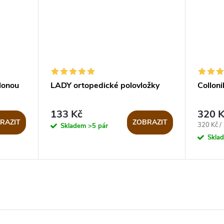
lonou
LADY ortopedické polovložky
Collon
133 Kč
320 K
RAZIT
ZOBRAZIT
Měrná
320 Kč / 
Skladem
>5 pár
cena:
Skla