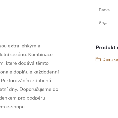
Barva
:
Šíře
:
ou extra lehkým a
Produkt n
letní sezónu. Kombinace
Dámské 
m, které
dodává těmto
konale doplňuje každodenní
í. Perforováním zdobená
letní dny. Doporučujeme do
 klenkem pro podpěru
šem e-shopu.