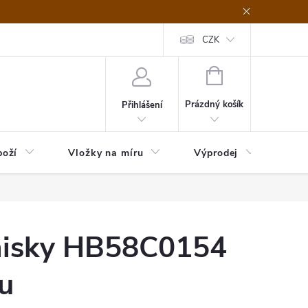
nefit Plus - platba
Obchodní podmínky
Vrácení, výměna nebo rekl
CZK
NÁKUPNÍ
KOŠÍK
Prázdný košík
Přihlášení
boží
Vložky na míru
Výprodej
B2B
enisky HB58C0154
ou