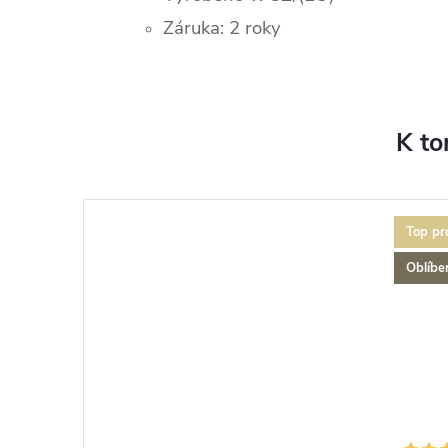
Záruka: 2 roky
K to
Top pr
Oblíbe