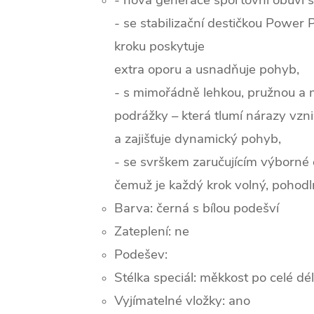
- nová generace sportovní obuvi 
- se stabilizační destičkou Power 
kroku poskytuje
extra oporu a usnadňuje pohyb,
- s mimořádně lehkou, pružnou a 
podrážky – která tlumí nárazy vznika
a zajišťuje dynamický pohyb,
- se svrškem zaručujícím výborné o
čemuž je každý krok volný, pohodl
Barva: černá s bílou podešví
Zateplení:
ne
Podešev:
Stélka speciál: měkkost po celé dé
Vyjímatelné vložky: ano