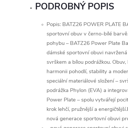
PODROBNÝ POPIS
Popis:
BATZ26 POWER PLATE B
sportovní obuv v černo-bílé barvě
pohybu – BATZ26 Power Plate Bal
dámské sportovní obuvi navržená 
svrškem a bílou podrážkou. Obuv, 
harmonii pohodlí, stability a modern
speciální materiálové složení – sv
podrážka Phylon (EVA) a integrova
Power Plate – spolu vytvářejí poci
krok lehčí, pružnější a energičtěj
nová generace sportovní obuvi pro