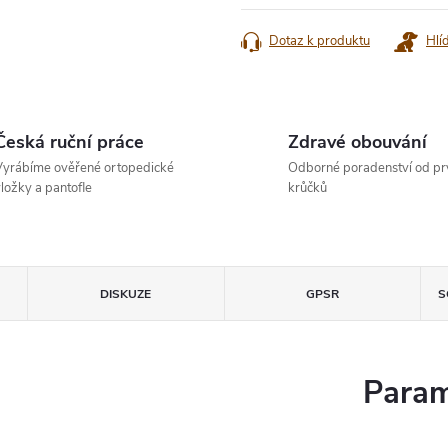
cena:
Dotaz k produktu
Hlí
Česká ruční práce
Zdravé obouvání
yrábíme ověřené ortopedické
Odborné poradenství od pr
ložky a pantofle
krůčků
DISKUZE
GPSR
S
Param