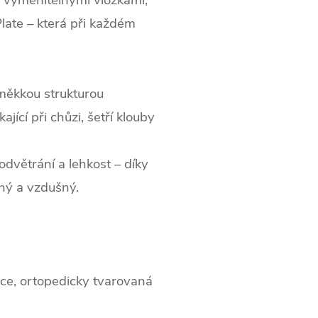
s vyměnitelnými vložkami,
Plate – která při každém
měkkou strukturou
jící při chůzi, šetří klouby
dvětrání a lehkost – díky
ný a vzdušný.
lce, ortopedicky tvarovaná