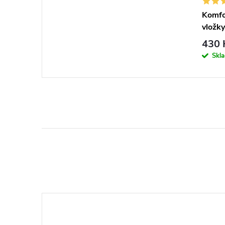
Komfo
vložky
430 
Skl