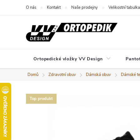
Přejít
O nás
Kontakt
Naše prodejny
Velikostní tabulka
na
obsah
Ortopedické vložky VV Design
Panto
Domů
Zdravotní obuv
Dámská obuv
Dámské te
Top produkt