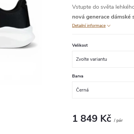
Vstupte do světa lehkéh
nová generace dámské s
Detailní informace
Velikost
Barva
1 849 Kč
/ pár
Měrná