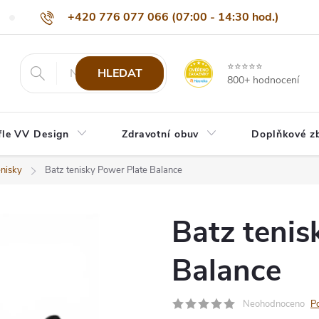
+420 776 077 066 (07:00 - 14:30 hod.)
Nejčastější dotazy
Naši odběratelé
Doprava a platba
Be
info@eshop-vvdesign.cz
⭐⭐⭐⭐⭐
HLEDAT
800+ hodnocení
fle VV Design
Zdravotní obuv
Doplňkové z
nisky
Batz tenisky Power Plate Balance
Batz tenis
Balance
Neohodnoceno
P