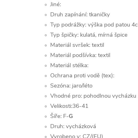
Jiné:
Druh zapínání: tkaničky
Typ podrážky: výška pod patou 4c
Typ špičky: k
ulatá, mírná špice
Materiál svršek: textil
Materiál podšívka: textil
Materiál stélka:
Ochrana proti vodě (tex):
Sezóna: jaro/léto
Vhodné pro: pohodlnou vycházku
Velikosti:36-41
Šíře: F-
G
Druh: vycházková
Vyrobeno v: CZ/(EU)