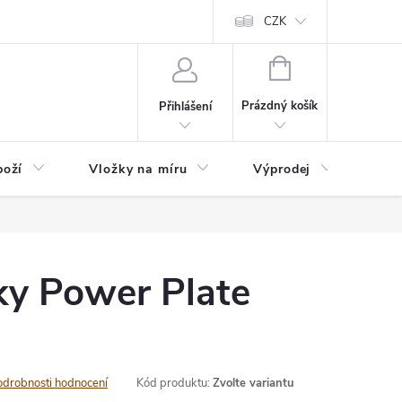
nefit Plus - platba
Obchodní podmínky
Vrácení, výměna nebo rekl
CZK
NÁKUPNÍ
KOŠÍK
Prázdný košík
Přihlášení
boží
Vložky na míru
Výprodej
B2B
ky Power Plate
odrobnosti hodnocení
Kód produktu:
Zvolte variantu