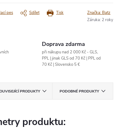
dací pes
Sdílet
Tisk
Značka:
Batz
Záruka
:
2 roky
Doprava zdarma
vních
při nákupu nad 2 000 Kč - GLS,
PPL | jinak GLS od 70 Kč | PPL od
70 Kč | Slovensko 5 €
OUVISEJÍCÍ PRODUKTY
PODOBNÉ PRODUKTY
etry produktu: