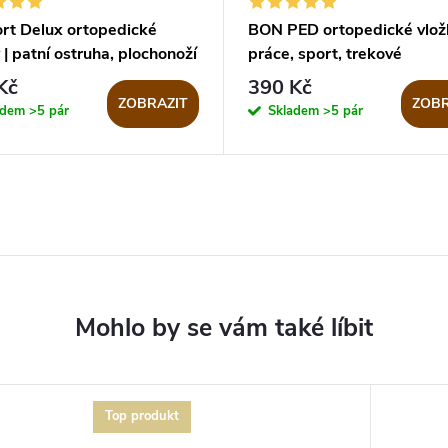
rt Delux ortopedické
BON PED ortopedické vložk
 | patní ostruha, plochonoží
práce, sport, trekové
Kč
390 Kč
ZOBRAZIT
ZOBR
adem
>5 pár
Skladem
>5 pár
Top produkt