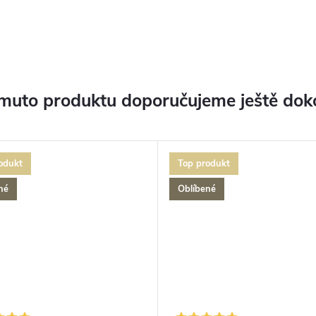
muto produktu doporučujeme ještě dok
odukt
Top produkt
né
Oblíbené