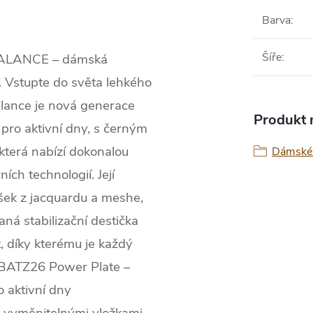
Barva
:
Šíře
:
ALANCE – dámská
. Vstupte do světa lehkého
ance je nová generace
Produkt n
pro aktivní dny, s černým
která nabízí dokonalou
Dámské 
ích technologií. Její
ršek z jacquardu a meshe,
ná stabilizační destička
t, díky kterému je každý
ší.BATZ26 Power Plate –
 aktivní dny