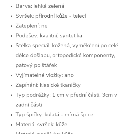
Barva: lehká zelená
Svršek: p
řírodní kůže - telecí
Zateplení:
ne
Podešev: kvalitní, syntetika
Stélka speciál: kožená, vyměkčení po celé
délce došlapu, ortopedické komponenty,
patový polštářek
Vyjímatelné vložky: ano
Zapínání: klasické tkaničky
Typ podrážky: 1 cm v přední části, 3cm v
zadní části
Typ špičky: k
ulatá - mírná špice
Materiál svršek: kůže