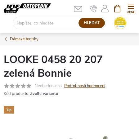
Přejít
NÁKUPNÍ
KOŠÍK
na
obsah
HLEDAT
Dámské tenisky
LOOKE 0458 20 207
zelená Bonnie
Neohodnoceno
Podrobnosti hodnocení
Kód produktu:
Zvolte variantu
Tip