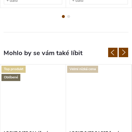
+ další
+ další
Top produkt
Velmi nízká cena
Oblíbené