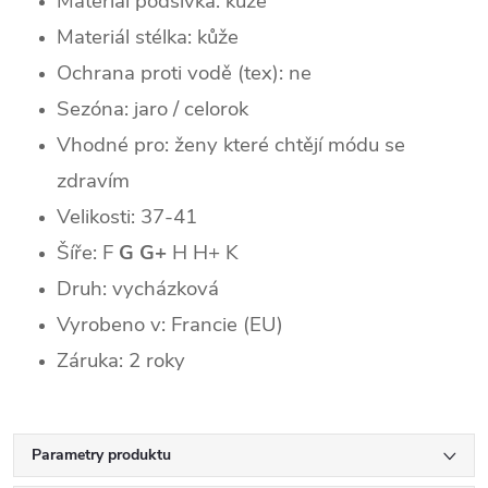
Materiál podšívka: kůže
Materiál stélka: kůže
Ochrana proti vodě (tex): ne
Sezóna: jaro / celorok
Vhodné pro: ženy které chtějí módu se
zdravím
Velikosti: 37-41
Šíře: F
G G+
H H+ K
Druh: vycházková
Vyrobeno v: Francie (EU)
Záruka: 2 roky
Parametry produktu