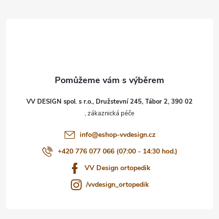
á
p
a
t
VV DESIGN spol. s r.o., Družstevní 245, Tábor 2, 390 02
í
info
@
eshop-vvdesign.cz
+420 776 077 066 (07:00 - 14:30 hod.)
VV Design ortopedik
/vvdesign_ortopedik