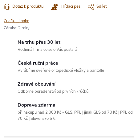
Dotaz k produktu
Hlídací pes
Sdílet
Značka:
Looke
Záruka
:
2 roky
Na trhu přes 30 let
Rodinná firma co se o Vás postará
Česká ruční práce
Vyrábíme ověřené ortopedické vložky a pantofle
Zdravé obouvání
Odborné poradenství od prvních krůčků
Doprava zdarma
při nákupu nad 2 000 Kč - GLS, PPL | jinak GLS od 70 Kč | PPL od
70 Kč | Slovensko 5 €