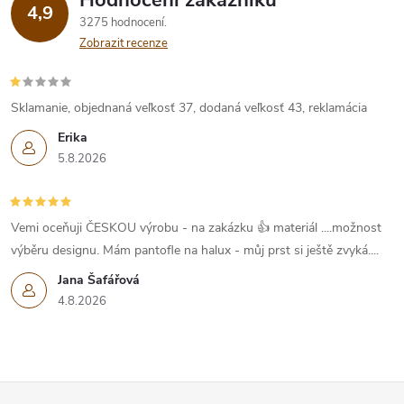
Hodnocení zákazníků
4,9
3275 hodnocení
Zobrazit recenze
Sklamanie, objednaná veľkosť 37, dodaná veľkosť 43, reklamácia
Erika
5.8.2026
Vemi oceňuji ČESKOU výrobu - na zakázku 👍 materiál ....možnost
výběru designu. Mám pantofle na halux - můj prst si ještě zvyká....
Jana Šafářová
4.8.2026
Z