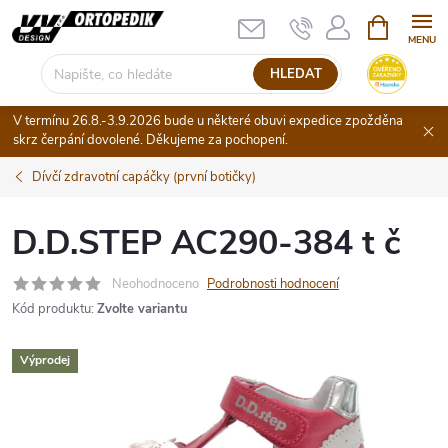
Přejít
NÁKUPNÍ
KOŠÍK
na
obsah
HLEDAT
V termínu 26.8.-3.9.2026 bude u některé obuvi expedice zpožděna
skrz čerpání dovolené. Děkujeme za pochopení.
Dívčí zdravotní capáčky (první botičky)
D.D.STEP AC290-384 t č
Neohodnoceno
Podrobnosti hodnocení
Kód produktu:
Zvolte variantu
Výprodej