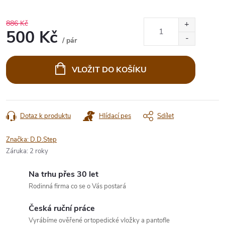
886 Kč
500 Kč
/ pár
Měrná
cena:
VLOŽIT DO KOŠÍKU
Dotaz k produktu
Hlídací pes
Sdílet
Značka:
D.D.Step
Záruka
:
2 roky
Na trhu přes 30 let
Rodinná firma co se o Vás postará
Česká ruční práce
Vyrábíme ověřené ortopedické vložky a pantofle