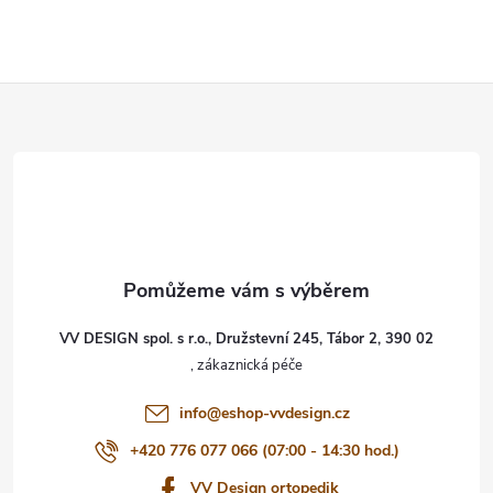
Z
á
p
a
t
VV DESIGN spol. s r.o., Družstevní 245, Tábor 2, 390 02
í
info
@
eshop-vvdesign.cz
+420 776 077 066 (07:00 - 14:30 hod.)
VV Design ortopedik