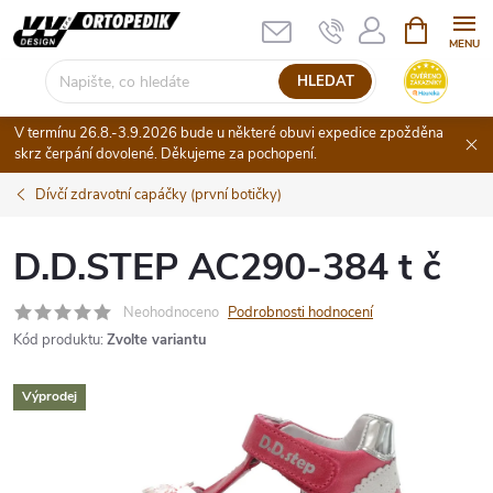
Přejít
NÁKUPNÍ
KOŠÍK
na
obsah
HLEDAT
V termínu 26.8.-3.9.2026 bude u některé obuvi expedice zpožděna
skrz čerpání dovolené. Děkujeme za pochopení.
Dívčí zdravotní capáčky (první botičky)
D.D.STEP AC290-384 t č
Neohodnoceno
Podrobnosti hodnocení
Kód produktu:
Zvolte variantu
Výprodej