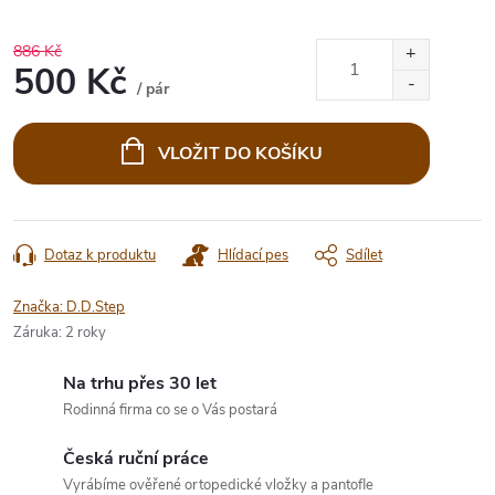
886 Kč
500 Kč
/ pár
Měrná
cena:
VLOŽIT DO KOŠÍKU
Dotaz k produktu
Hlídací pes
Sdílet
Značka:
D.D.Step
Záruka
:
2 roky
Na trhu přes 30 let
Rodinná firma co se o Vás postará
Česká ruční práce
Vyrábíme ověřené ortopedické vložky a pantofle