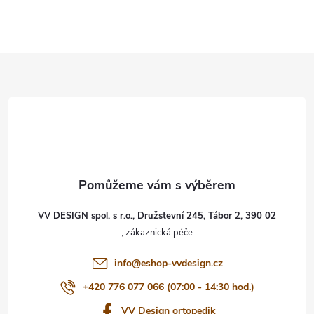
Z
á
p
a
t
VV DESIGN spol. s r.o., Družstevní 245, Tábor 2, 390 02
í
info
@
eshop-vvdesign.cz
+420 776 077 066 (07:00 - 14:30 hod.)
VV Design ortopedik