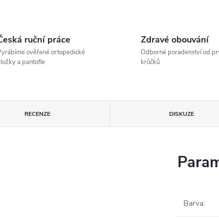
Česká ruční práce
Zdravé obouvání
yrábíme ověřené ortopedické
Odborné poradenství od pr
ložky a pantofle
krůčků
RECENZE
DISKUZE
Param
Barva
: