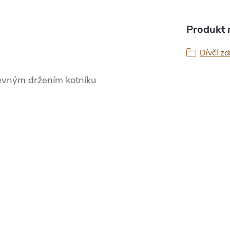
Produkt n
Dívčí zd
 pevným držením kotníku