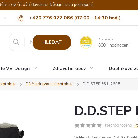
děna skrz čerpání dovolené. Děkujeme za pochopení.
+420 776 077 066 (07:00 - 14:30 hod.)
Nejčastější dotazy
Naši odběratelé
Doprava a platba
Be
info@eshop-vvdesign.cz
⭐⭐⭐⭐⭐
HLEDAT
800+ hodnocení
fle VV Design
Zdravotní obuv
Doplňkové z
otní obuv
Dívčí zdravotní zimní obuv
D.D.STEP F61-260B
D.D.STEP
Neohodnoceno
P
Velikostní sortiment 24-35
Kvali