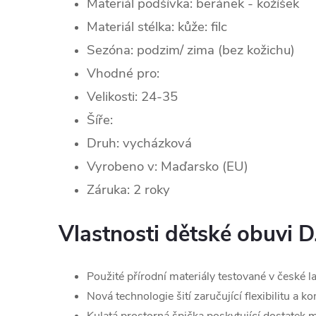
Materiál podšívka: beránek - kožíšek
Materiál stélka: kůže: filc
Sezóna:
podzim/ zima (bez kožichu)
Vhodné pro:
Velikosti: 24-35
Šíře:
Druh: vycházková
Vyrobeno v: Maďarsko (EU)
Záruka: 2 roky
Vlastnosti dětské obuvi D
Použité přírodní materiály testované v české l
Nová technologie šití zaručující flexibilitu a k