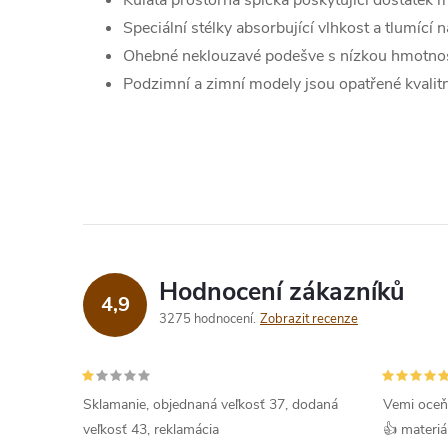
Kulatá prostorná špička poskytující dostatek m
Speciální stélky absorbující vlhkost a tlumící 
Ohebné neklouzavé podešve s nízkou hmotnos
Podzimní a zimní modely jsou opatřené kvalit
Hodnocení zákazníků
4,9
3275 hodnocení
Zobrazit recenze
Sklamanie, objednaná veľkosť 37, dodaná
Vemi oceň
veľkosť 43, reklamácia
👍 materiá