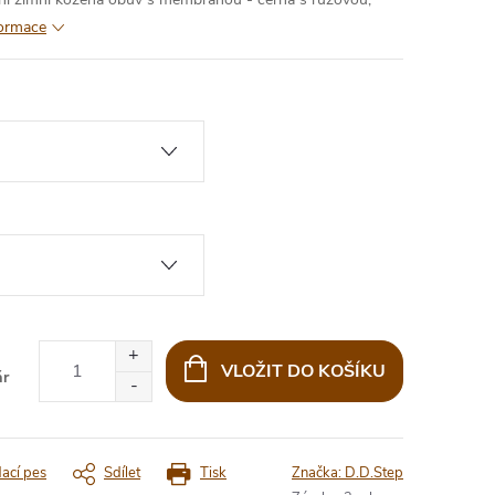
formace
VLOŽIT DO KOŠÍKU
ár
dací pes
Sdílet
Tisk
Značka:
D.D.Step