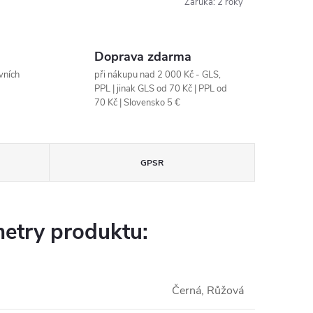
Záruka
:
2 roky
Doprava zdarma
vních
při nákupu nad 2 000 Kč - GLS,
PPL | jinak GLS od 70 Kč | PPL od
70 Kč | Slovensko 5 €
GPSR
etry produktu:
Černá, Růžová