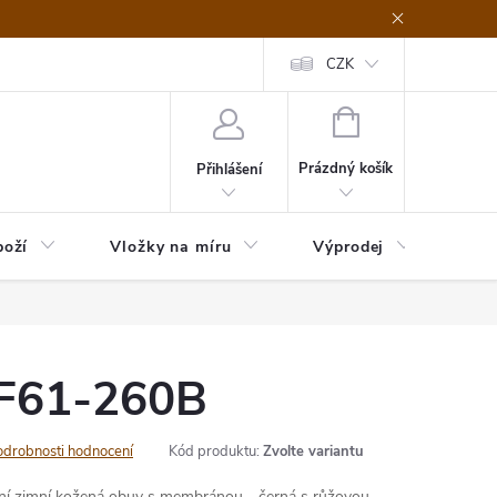
nefit Plus - platba
Obchodní podmínky
Vrácení, výměna nebo rekl
CZK
NÁKUPNÍ
KOŠÍK
Prázdný košík
Přihlášení
boží
Vložky na míru
Výprodej
B2B
 F61-260B
odrobnosti hodnocení
Kód produktu:
Zvolte variantu
tní zimní kožená obuv s membránou - černá s růžovou,