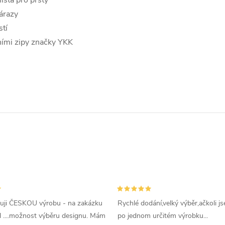
ísta pro prsty
nárazy
tí
ními zipy značky YKK
uji ČESKOU výrobu - na zakázku
Rychlé dodání,velký výběr,ačkoli js
l ....možnost výběru designu. Mám
po jednom určitém výrobku...