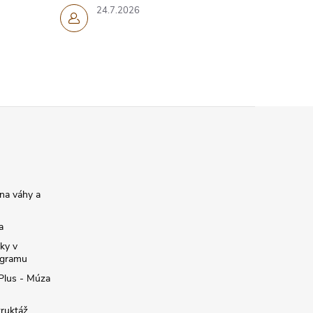
24.7.2026
na váhy a
a
ky v
ogramu
 Plus - Múza
truktáž