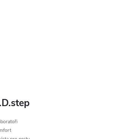
.D.step
aboratoři
omfort