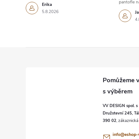
pantofle na
Erika
5.8.2026
J
4.
Z
á
p
a
VV DESIGN spol. s r
t
Družstevní 245, Tá
390 02
í
info
@
eshop-