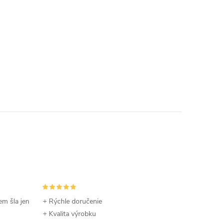
em šla jen
+ Rýchle doručenie
+ Kvalita výrobku