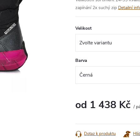
zapínání 2x suchý zip
Detailní in
Velikost
Barva
od
1 438 Kč
/ p
Měrná
cena:
Dotaz k produktu
Hlí