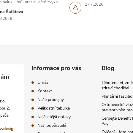
 halux - můj prst si ještě zvyká....
27.7.2026
ana Šafářová
8.2026
Informace pro vás
Blog
O nás
Těhotenství, změ
zdraví chodidel
Kontakt
Plantární fascitid
Naše prodejny
.o.,
Ortopedické vlož
Velikostní tabulka
bor 2,
preventivním pr
Nejčastější dotazy
Čerpejte Benefit
Pay
Naši odběratelé
vvdesig
Cvičení - fotoins