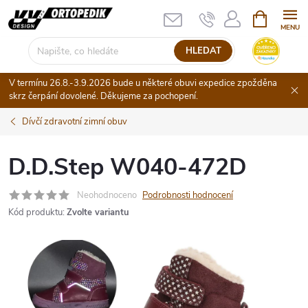
Přejít
NÁKUPNÍ
KOŠÍK
na
obsah
HLEDAT
V termínu 26.8.-3.9.2026 bude u některé obuvi expedice zpožděna
skrz čerpání dovolené. Děkujeme za pochopení.
Dívčí zdravotní zimní obuv
D.D.Step W040-472D
Neohodnoceno
Podrobnosti hodnocení
Kód produktu:
Zvolte variantu