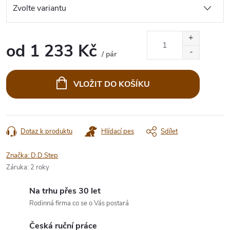
od
1 233 Kč
/ pár
Měrná
cena:
VLOŽIT DO KOŠÍKU
Dotaz k produktu
Hlídací pes
Sdílet
Značka:
D.D.Step
Záruka
:
2 roky
Na trhu přes 30 let
Rodinná firma co se o Vás postará
Česká ruční práce