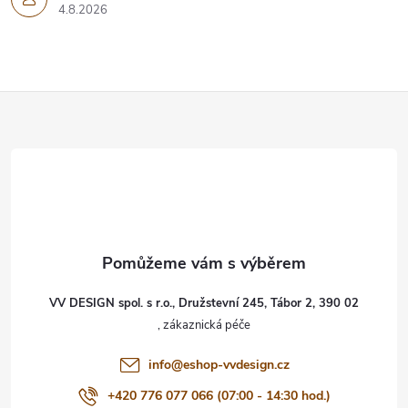
4.8.2026
Z
á
p
a
t
VV DESIGN spol. s r.o., Družstevní 245, Tábor 2, 390 02
í
info
@
eshop-vvdesign.cz
+420 776 077 066 (07:00 - 14:30 hod.)