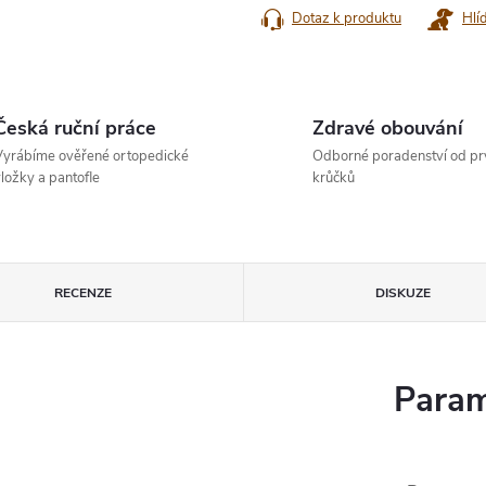
Dotaz k produktu
Hlí
Česká ruční práce
Zdravé obouvání
yrábíme ověřené ortopedické
Odborné poradenství od pr
ložky a pantofle
krůčků
RECENZE
DISKUZE
Param