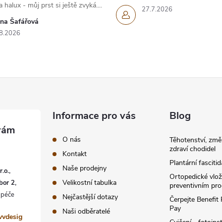
 halux - můj prst si ještě zvyká....
27.7.2026
ana Šafářová
8.2026
Informace pro vás
Blog
O nás
Těhotenství, změ
zdraví chodidel
Kontakt
Plantární fascitid
Naše prodejny
.o.,
Ortopedické vlož
Velikostní tabulka
bor 2,
preventivním pr
Nejčastější dotazy
Čerpejte Benefit
Pay
Naši odběratelé
vvdesig