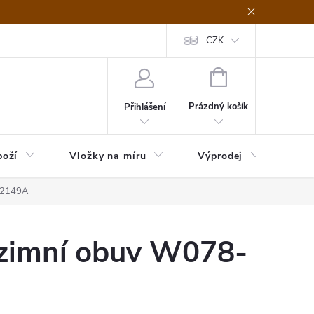
nefit Plus - platba
Obchodní podmínky
Vrácení, výměna nebo rekl
CZK
NÁKUPNÍ
KOŠÍK
Prázdný košík
Přihlášení
boží
Vložky na míru
Výprodej
B2B
52149A
zimní obuv W078-