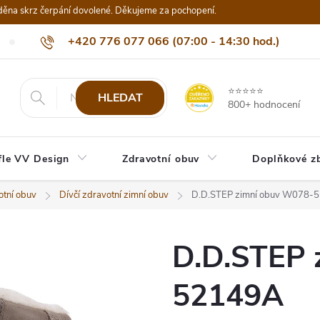
děna skrz čerpání dovolené. Děkujeme za pochopení.
+420 776 077 066 (07:00 - 14:30 hod.)
Nejčastější dotazy
Naši odběratelé
Doprava a platba
Be
info@eshop-vvdesign.cz
⭐⭐⭐⭐⭐
HLEDAT
800+ hodnocení
fle VV Design
Zdravotní obuv
Doplňkové z
otní obuv
Dívčí zdravotní zimní obuv
D.D.STEP zimní obuv W078-
D.D.STEP 
52149A