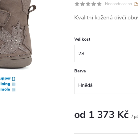
Neohodnoceno
P
Kvalitní kožená dívčí obu
Velikost
Barva
od
1 373 Kč
/ p
Měrná
cena: