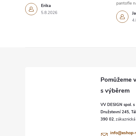
pantofle na
Erika
5.8.2026
J
4.
Z
á
p
a
VV DESIGN spol. s r
t
Družstevní 245, Tá
390 02
í
info
@
eshop-