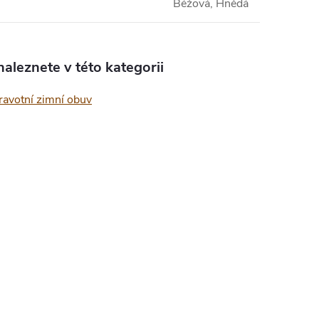
Béžová, Hnědá
aleznete v této kategorii
ravotní zimní obuv