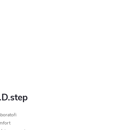
.D.step
aboratoři
omfort