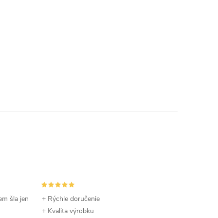
em šla jen
+ Rýchle doručenie
+ Kvalita výrobku