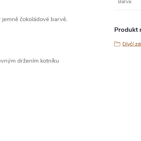
Barva
:
 v jemně čokoládové barvě.
Produkt n
Dívčí zd
 pevným držením kotníku