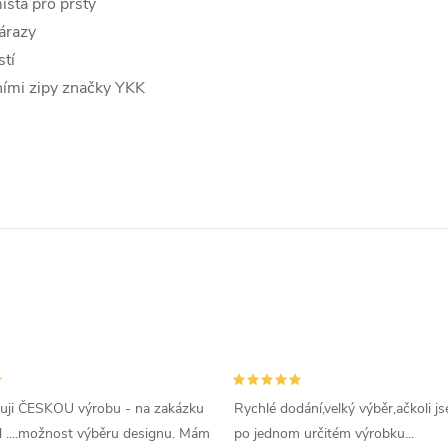
ísta pro prsty
nárazy
tí
ními zipy značky YKK
uji ČESKOU výrobu - na zakázku
Rychlé dodání,velký výběr,ačkoli js
l ....možnost výběru designu. Mám
po jednom určitém výrobku...