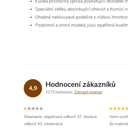
Kulatá prostorná špička poskytující dostatek m
Speciální stélky absorbující vlhkost a tlumící 
Ohebné neklouzavé podešve s nízkou hmotnos
Podzimní a zimní modely jsou opatřené kvalit
Hodnocení zákazníků
4,9
3275 hodnocení
Zobrazit recenze
Sklamanie, objednaná veľkosť 37, dodaná
Vemi oceň
veľkosť 43, reklamácia
👍 materiá