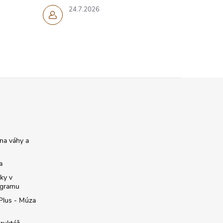
24.7.2026
na váhy a
a
ky v
ogramu
 Plus - Múza