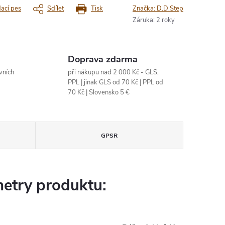
dací pes
Sdílet
Tisk
Značka:
D.D.Step
Záruka
:
2 roky
Doprava zdarma
vních
při nákupu nad 2 000 Kč - GLS,
PPL | jinak GLS od 70 Kč | PPL od
70 Kč | Slovensko 5 €
GPSR
etry produktu: