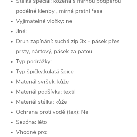
Stélka speciál: kožená s mírnou podpěrou
podélné klenby , mírná prstní řasa
Vyjímatelné vložky: ne
Jiné:
Druh zapínání: suchá zip 3x - pásek přes
prsty, nártový, pásek za patou
Typ podrážky:
Typ špičky:
kulatá špice
Materiál svršek: kůže
Materiál podšívka: textil
Materiál stélka: kůže
Ochrana proti vodě (tex): Ne
Sezóna:
léto
Vhodné pro: