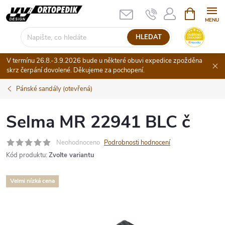
Přejít
NÁKUPNÍ
KOŠÍK
na
obsah
HLEDAT
V termínu 26.8.-3.9.2026 bude u některé obuvi expedice zpožděna
skrz čerpání dovolené. Děkujeme za pochopení.
Pánské sandály (otevřená)
Selma MR 22941 BLC č
Neohodnoceno
Podrobnosti hodnocení
Kód produktu:
Zvolte variantu
Velmi nízká cena