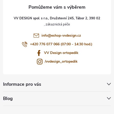
a
t
VV DESIGN spol. s r.o., Družstevní 245, Tábor 2, 390 02
í
info
@
eshop-vvdesign.cz
+420 776 077 066 (07:00 - 14:30 hod.)
VV Design ortopedik
/vvdesign_ortopedik
Informace pro vás
Blog