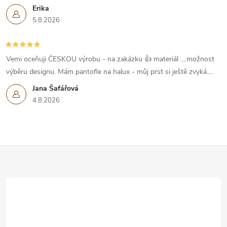
Erika
5.8.2026
Vemi oceňuji ČESKOU výrobu - na zakázku 👍 materiál ....možnost
výběru designu. Mám pantofle na halux - můj prst si ještě zvyká....
Jana Šafářová
4.8.2026
Z
á
p