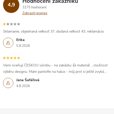
Hodnocení zákazníků
4,9
3275 hodnocení
Zobrazit recenze
Sklamanie, objednaná veľkosť 37, dodaná veľkosť 43, reklamácia
Erika
5.8.2026
Vemi oceňuji ČESKOU výrobu - na zakázku 👍 materiál ....možnost
výběru designu. Mám pantofle na halux - můj prst si ještě zvyká....
Jana Šafářová
4.8.2026