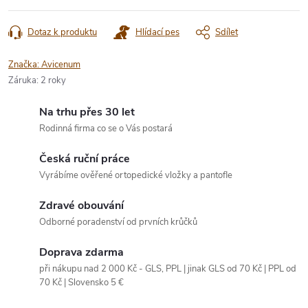
Dotaz k produktu
Hlídací pes
Sdílet
Značka:
Avicenum
Záruka
:
2 roky
Na trhu přes 30 let
Rodinná firma co se o Vás postará
Česká ruční práce
Vyrábíme ověřené ortopedické vložky a pantofle
Zdravé obouvání
Odborné poradenství od prvních krůčků
Doprava zdarma
při nákupu nad 2 000 Kč - GLS, PPL | jinak GLS od 70 Kč | PPL od
70 Kč | Slovensko 5 €