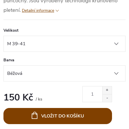
punčochy. Jsou vyrobeny technologií kruhového
pletení.
Detailní informace
Velikost
Barva
150 Kč
/ ks
Měrná
cena:
VLOŽIT DO KOŠÍKU