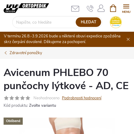
Přejít
NÁKUPNÍ
KOŠÍK
na
obsah
HLEDAT
V termínu 26.8.-3.9.2026 bude u některé obuvi expedice zpožděna
skrz čerpání dovolené. Děkujeme za pochopení.
Zdravotní ponožky
Avicenum PHLEBO 70
punčochy lýtkové - AD, CE
Neohodnoceno
Podrobnosti hodnocení
Kód produktu:
Zvolte variantu
Oblíbené