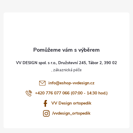
Z
á
p
a
t
VV DESIGN spol. s r.o., Družstevní 245, Tábor 2, 390 02
í
info
@
eshop-vvdesign.cz
+420 776 077 066 (07:00 - 14:30 hod.)
VV Design ortopedik
/vvdesign_ortopedik