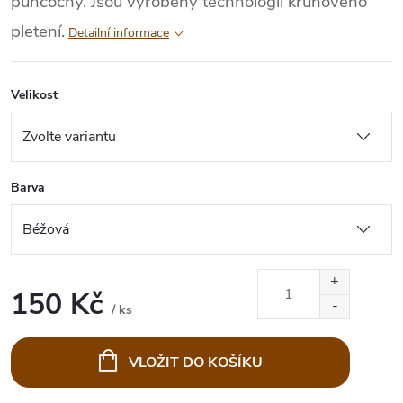
punčochy. Jsou vyrobeny technologií kruhového
pletení.
Detailní informace
Velikost
Barva
150 Kč
/ ks
Měrná
cena:
VLOŽIT DO KOŠÍKU