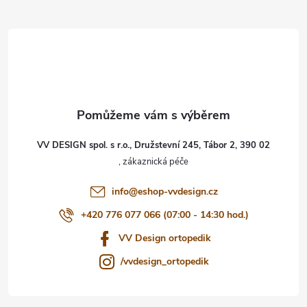
Z
á
p
a
t
VV DESIGN spol. s r.o., Družstevní 245, Tábor 2, 390 02
í
info
@
eshop-vvdesign.cz
+420 776 077 066 (07:00 - 14:30 hod.)
VV Design ortopedik
/vvdesign_ortopedik