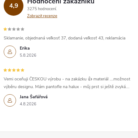
Hodnocení zákazníků
4,9
3275 hodnocení
Zobrazit recenze
Sklamanie, objednaná veľkosť 37, dodaná veľkosť 43, reklamácia
Erika
5.8.2026
Vemi oceňuji ČESKOU výrobu - na zakázku 👍 materiál ....možnost
výběru designu. Mám pantofle na halux - můj prst si ještě zvyká....
Jana Šafářová
4.8.2026