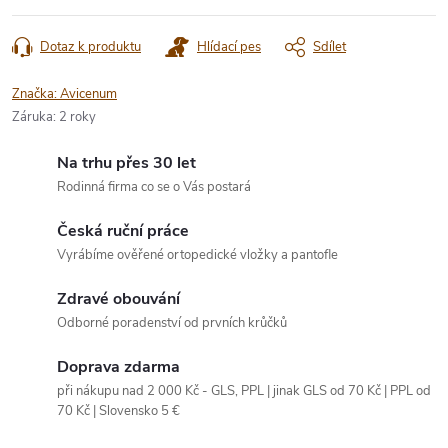
Dotaz k produktu
Hlídací pes
Sdílet
Značka:
Avicenum
Záruka
:
2 roky
Na trhu přes 30 let
Rodinná firma co se o Vás postará
Česká ruční práce
Vyrábíme ověřené ortopedické vložky a pantofle
Zdravé obouvání
Odborné poradenství od prvních krůčků
Doprava zdarma
při nákupu nad 2 000 Kč - GLS, PPL | jinak GLS od 70 Kč | PPL od
70 Kč | Slovensko 5 €