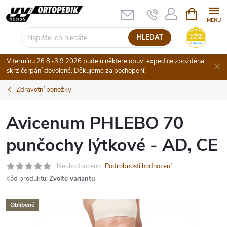
Přejít
NÁKUPNÍ
KOŠÍK
na
obsah
HLEDAT
V termínu 26.8.-3.9.2026 bude u některé obuvi expedice zpožděna
skrz čerpání dovolené. Děkujeme za pochopení.
Zdravotní ponožky
Avicenum PHLEBO 70
punčochy lýtkové - AD, CE
Neohodnoceno
Podrobnosti hodnocení
Kód produktu:
Zvolte variantu
Oblíbené