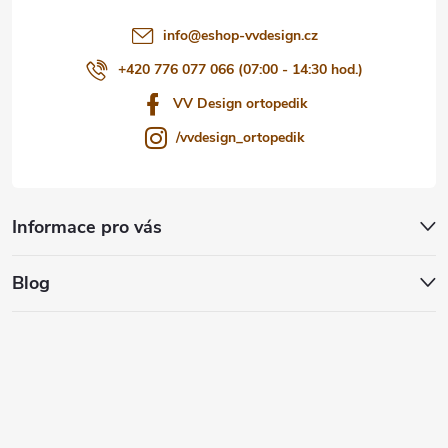
í
info
@
eshop-vvdesign.cz
+420 776 077 066 (07:00 - 14:30 hod.)
VV Design ortopedik
/vvdesign_ortopedik
Informace pro vás
Blog