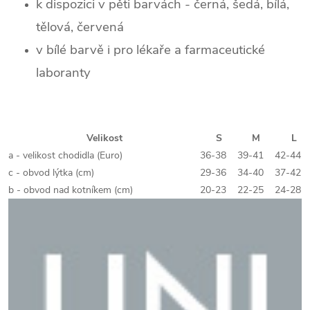
k dispozici v pěti barvách - černá, šedá, bílá,
tělová, červená
v bílé barvě i pro lékaře a farmaceutické
laboranty
Velikost
S
M
L
a - velikost chodidla (Euro)
36-38
39-41
42-44
c - obvod lýtka (cm)
29-36
34-40
37-42
b - obvod nad kotníkem (cm)
20-23
22-25
24-28