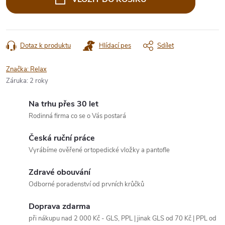
Dotaz k produktu
Hlídací pes
Sdílet
Značka:
Relax
Záruka
:
2 roky
Na trhu přes 30 let
Rodinná firma co se o Vás postará
Česká ruční práce
Vyrábíme ověřené ortopedické vložky a pantofle
Zdravé obouvání
Odborné poradenství od prvních krůčků
Doprava zdarma
při nákupu nad 2 000 Kč - GLS, PPL | jinak GLS od 70 Kč | PPL od