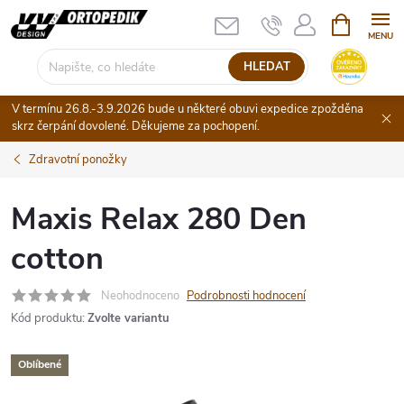
Přejít
NÁKUPNÍ
KOŠÍK
na
obsah
HLEDAT
V termínu 26.8.-3.9.2026 bude u některé obuvi expedice zpožděna
skrz čerpání dovolené. Děkujeme za pochopení.
Zdravotní ponožky
Maxis Relax 280 Den
cotton
Neohodnoceno
Podrobnosti hodnocení
Kód produktu:
Zvolte variantu
Oblíbené