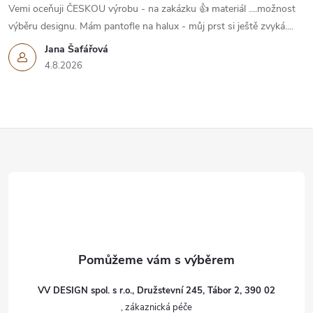
Vemi oceňuji ČESKOU výrobu - na zakázku 👍 materiál ....možnost
výběru designu. Mám pantofle na halux - můj prst si ještě zvyká....
Jana Šafářová
4.8.2026
Z
á
p
a
t
VV DESIGN spol. s r.o., Družstevní 245, Tábor 2, 390 02