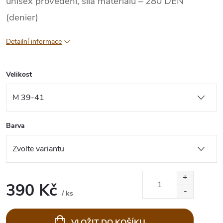
unisex provedení, síla materiálu – 280 DEN
(denier)
Detailní informace
Velikost
Barva
390 Kč
/ ks
Měrná
cena:
VLOŽIT DO KOŠÍKU