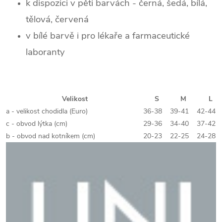
k dispozici v pěti barvách - černá, šedá, bílá,
tělová, červená
v bílé barvě i pro lékaře a farmaceutické
laboranty
Velikost
S
M
L
a - velikost chodidla (Euro)
36-38
39-41
42-44
c - obvod lýtka (cm)
29-36
34-40
37-42
b - obvod nad kotníkem (cm)
20-23
22-25
24-28