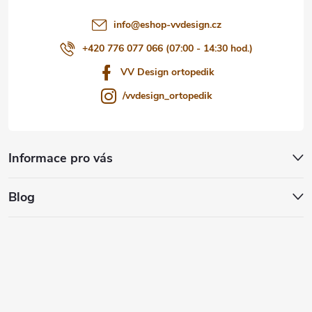
í
info
@
eshop-vvdesign.cz
+420 776 077 066 (07:00 - 14:30 hod.)
VV Design ortopedik
/vvdesign_ortopedik
Informace pro vás
Blog