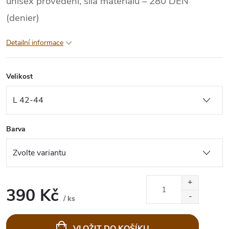
unisex provedení, síla materiálu – 280 DEN
(denier)
Detailní informace
Velikost
Barva
390 Kč
/ ks
Měrná
cena:
VLOŽIT DO KOŠÍKU