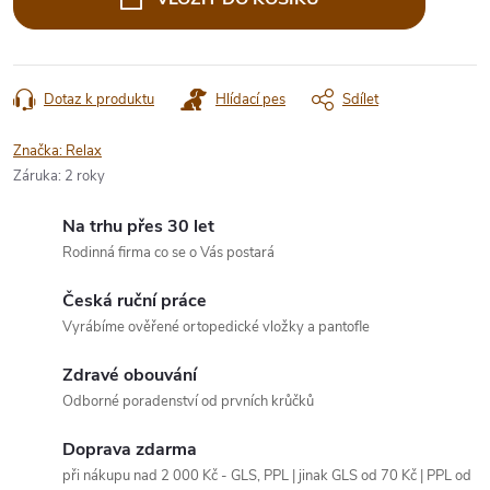
Dotaz k produktu
Hlídací pes
Sdílet
Značka:
Relax
Záruka
:
2 roky
Na trhu přes 30 let
Rodinná firma co se o Vás postará
Česká ruční práce
Vyrábíme ověřené ortopedické vložky a pantofle
Zdravé obouvání
Odborné poradenství od prvních krůčků
Doprava zdarma
při nákupu nad 2 000 Kč - GLS, PPL | jinak GLS od 70 Kč | PPL od