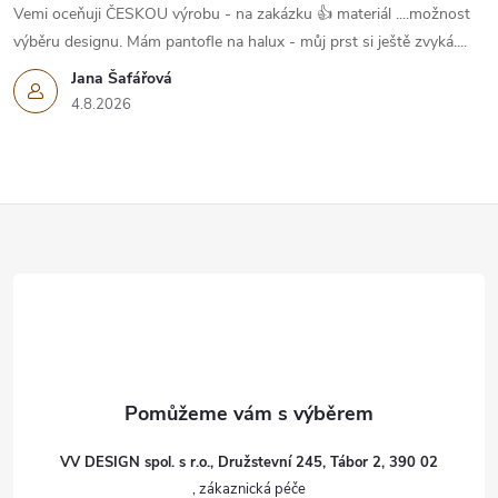
Vemi oceňuji ČESKOU výrobu - na zakázku 👍 materiál ....možnost
výběru designu. Mám pantofle na halux - můj prst si ještě zvyká....
Jana Šafářová
4.8.2026
Z
á
p
a
t
VV DESIGN spol. s r.o., Družstevní 245, Tábor 2, 390 02