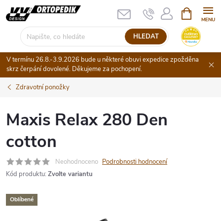
Přejít
NÁKUPNÍ
KOŠÍK
na
obsah
HLEDAT
V termínu 26.8.-3.9.2026 bude u některé obuvi expedice zpožděna
skrz čerpání dovolené. Děkujeme za pochopení.
Zdravotní ponožky
Maxis Relax 280 Den
cotton
Neohodnoceno
Podrobnosti hodnocení
Kód produktu:
Zvolte variantu
Oblíbené