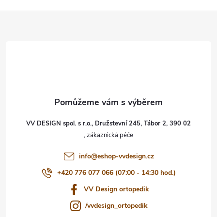
Z
á
p
a
t
VV DESIGN spol. s r.o., Družstevní 245, Tábor 2, 390 02
í
info
@
eshop-vvdesign.cz
+420 776 077 066 (07:00 - 14:30 hod.)
VV Design ortopedik
/vvdesign_ortopedik