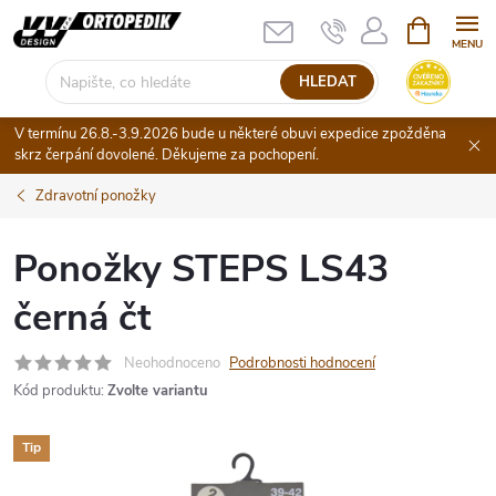
Přejít
NÁKUPNÍ
KOŠÍK
na
obsah
HLEDAT
V termínu 26.8.-3.9.2026 bude u některé obuvi expedice zpožděna
skrz čerpání dovolené. Děkujeme za pochopení.
Zdravotní ponožky
Ponožky STEPS LS43
černá čt
Neohodnoceno
Podrobnosti hodnocení
Kód produktu:
Zvolte variantu
Tip