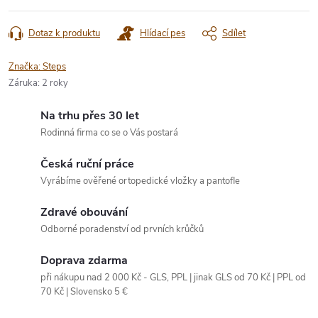
Dotaz k produktu
Hlídací pes
Sdílet
Značka:
Steps
Záruka
:
2 roky
Na trhu přes 30 let
Rodinná firma co se o Vás postará
Česká ruční práce
Vyrábíme ověřené ortopedické vložky a pantofle
Zdravé obouvání
Odborné poradenství od prvních krůčků
Doprava zdarma
při nákupu nad 2 000 Kč - GLS, PPL | jinak GLS od 70 Kč | PPL od
70 Kč | Slovensko 5 €