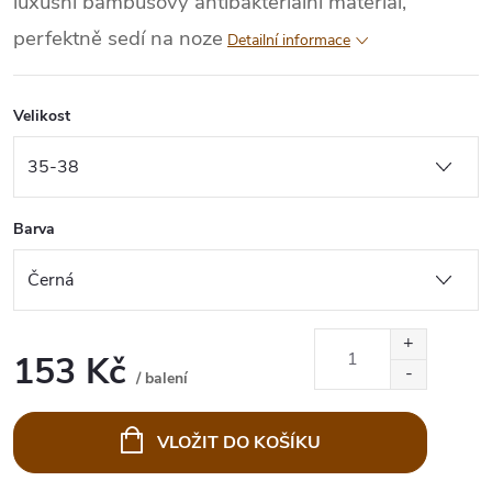
luxusní bambusový antibakteriální materiál,
perfektně sedí na noze
Detailní informace
Velikost
Barva
153 Kč
/ balení
Měrná
cena:
VLOŽIT DO KOŠÍKU