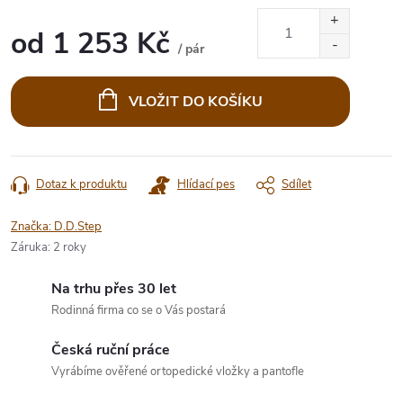
od
1 253 Kč
/ pár
Měrná
cena:
VLOŽIT DO KOŠÍKU
Dotaz k produktu
Hlídací pes
Sdílet
Značka:
D.D.Step
Záruka
:
2 roky
Na trhu přes 30 let
Rodinná firma co se o Vás postará
Česká ruční práce
Vyrábíme ověřené ortopedické vložky a pantofle