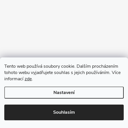
Tento web používá soubory cookie. Dalším procházením
tohoto webu vyjadřujete souhlas s jejich používáním. Více
informací
zde
.
Nastavení
Copyright 2026
VV DESIGN
. Všechna práva vyhrazena.
Upravit
nastavení cookies
Souhlasím
Vytvořil Shoptet