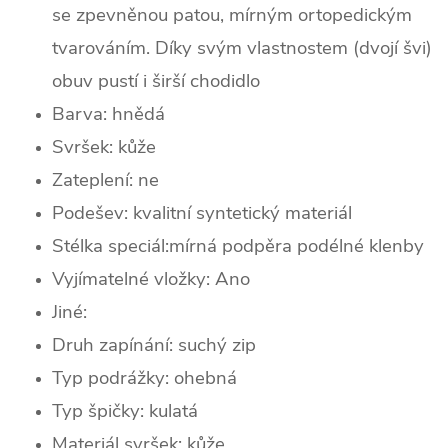
se zpevněnou patou, mírným ortopedickým
tvarováním. Díky svým vlastnostem (dvojí švi)
obuv pustí i širší chodidlo
Barva: hnědá
Svršek: kůže
Zateplení:
ne
Podešev: k
valitní syntetický materiál
Stélka speciál:mírná podpěra podélné klenby
Vyjímatelné vložky: Ano
Jiné:
Druh zapínání:
suchý zip
Typ podrážky: ohebná
Typ špičky: k
ulatá
Materiál svršek: kůže