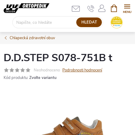
Přejít
NÁKUPNÍ
KOŠÍK
na
obsah
HLEDAT
Chlapecká zdravotní obuv
D.D.STEP S078-751B t
Neohodnoceno
Podrobnosti hodnocení
Kód produktu:
Zvolte variantu