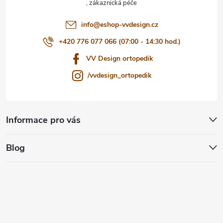
í
info
@
eshop-vvdesign.cz
+420 776 077 066 (07:00 - 14:30 hod.)
VV Design ortopedik
/vvdesign_ortopedik
Informace pro vás
Blog