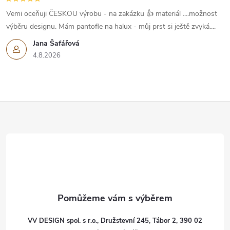
Vemi oceňuji ČESKOU výrobu - na zakázku 👍 materiál ....možnost
výběru designu. Mám pantofle na halux - můj prst si ještě zvyká....
Jana Šafářová
4.8.2026
Z
á
p
a
t
VV DESIGN spol. s r.o., Družstevní 245, Tábor 2, 390 02