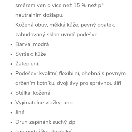
směrem ven o více než 15 % než při
neutrálním došlapu.
Kožená obuv, měkká kůže, pevný opatek,
zabudovaný sklon uvnitř podešve.
Barva: modrá
Svršek:
kůž
e
Zateplení:
Podešev: kvalitní, flexibilní, ohebná s pevným
držením kotníku, dvojí švy pro správnou šíři
Stélka: kožená
Vyjímatelné vložky: ano
Jiné:
Druh zapínání: suchý zip
Typ podrážky: flexibilní