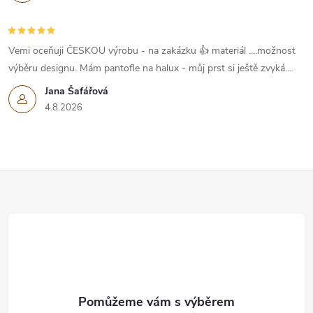
Vemi oceňuji ČESKOU výrobu - na zakázku 👍 materiál ....možnost
výběru designu. Mám pantofle na halux - můj prst si ještě zvyká....
Jana Šafářová
4.8.2026
Z
á
p
a