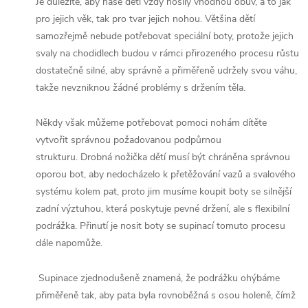
Je důležité, aby naše děti vždy nosily vhodnou obuv, a to jak
pro jejich věk, tak pro tvar jejich nohou.
Většina dětí
samozřejmě nebude potřebovat speciální boty, protože jejich
svaly na chodidlech budou v rámci přirozeného procesu růstu
dostatečně silné, aby správně a přiměřeně udržely svou váhu,
takže nevzniknou žádné problémy s držením těla.
Někdy však můžeme potřebovat pomoci nohám dítěte
vytvořit správnou požadovanou podpůrnou
strukturu.
Drobná nožička dětí musí být chráněna správnou
oporou bot, aby nedocházelo k přetěžování vazů a svalového
systému kolem pat, proto jim musíme koupit boty se silnější
zadní výztuhou, která poskytuje pevné držení, ale s flexibilní
podrážka.
Přinutí je nosit boty se supinací tomuto procesu
dále napomůže.
Supinace zjednodušeně znamená, že podrážku ohýbáme
přiměřeně tak, aby pata byla rovnoběžná s osou holeně, čímž