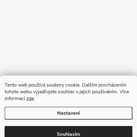
Tento web používá soubory cookie. Dalším procházením
tohoto webu vyjadřujete souhlas s jejich používáním. Více
informací
zde
.
Nastavení
Copyright 2026
VV DESIGN
. Všechna práva vyhrazena.
Upravit
nastavení cookies
Souhlasím