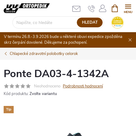
Přejít
NÁKUPNÍ
KOŠÍK
na
obsah
HLEDAT
V termínu 26.8.-3.9.2026 bude u některé obuvi expedice zpožděna
skrz čerpání dovolené. Děkujeme za pochopení.
Chlapecké zdravotní polobotky celorok
Ponte DA03-4-1342A
Neohodnoceno
Podrobnosti hodnocení
Kód produktu:
Zvolte variantu
Tip