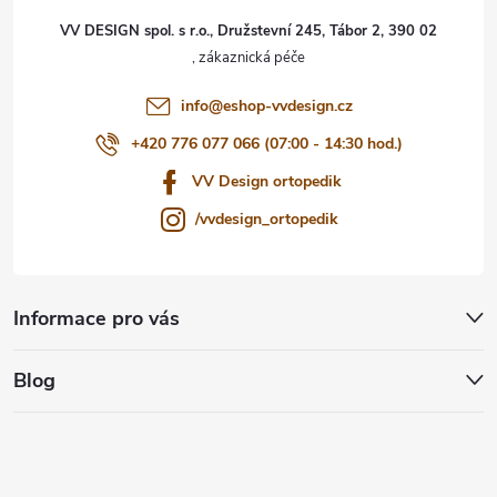
t
VV DESIGN spol. s r.o., Družstevní 245, Tábor 2, 390 02
í
info
@
eshop-vvdesign.cz
+420 776 077 066 (07:00 - 14:30 hod.)
VV Design ortopedik
/vvdesign_ortopedik
Informace pro vás
Blog