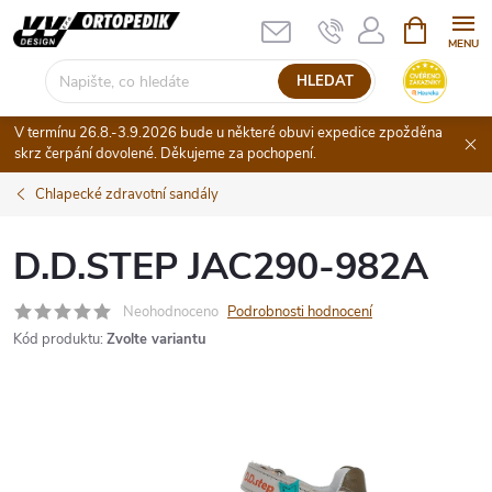
Přejít
NÁKUPNÍ
KOŠÍK
na
obsah
HLEDAT
V termínu 26.8.-3.9.2026 bude u některé obuvi expedice zpožděna
skrz čerpání dovolené. Děkujeme za pochopení.
Chlapecké zdravotní sandály
D.D.STEP JAC290-982A
Neohodnoceno
Podrobnosti hodnocení
Kód produktu:
Zvolte variantu