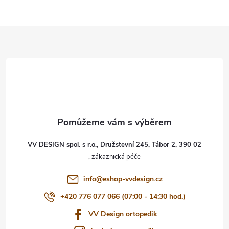
Z
á
p
a
t
VV DESIGN spol. s r.o., Družstevní 245, Tábor 2, 390 02
í
info
@
eshop-vvdesign.cz
+420 776 077 066 (07:00 - 14:30 hod.)
VV Design ortopedik