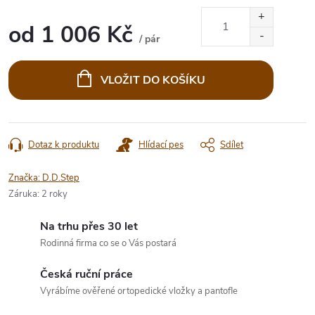
od
1 006 Kč
/ pár
Měrná
cena:
VLOŽIT DO KOŠÍKU
Dotaz k produktu
Hlídací pes
Sdílet
Značka:
D.D.Step
Záruka
:
2 roky
Na trhu přes 30 let
Rodinná firma co se o Vás postará
Česká ruční práce
Vyrábíme ověřené ortopedické vložky a pantofle