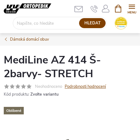
Přejít
NÁKUPNÍ
KOŠÍK
na
obsah
HLEDAT
Dámská domácí obuv
MediLine AZ 414 Š-
2barvy- STRETCH
Neohodnoceno
Podrobnosti hodnocení
Kód produktu:
Zvolte variantu
Oblíbené