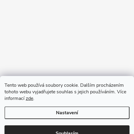
Tento web používá soubory cookie. Dalším procházením
tohoto webu vyjadřujete souhlas s jejich používáním. Více
informací
zde
.
Nastavení
Copyright 2026
VV DESIGN
. Všechna práva vyhrazena.
Upravit
nastavení cookies
Souhlasím