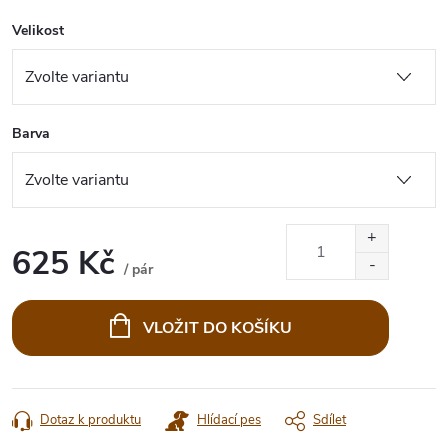
Velikost
Barva
625 Kč
/ pár
Měrná
cena:
VLOŽIT DO KOŠÍKU
Dotaz k produktu
Hlídací pes
Sdílet