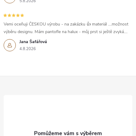
5.8.2026
Vemi oceňuji ČESKOU výrobu - na zakázku 👍 materiál ....možnost
výběru designu. Mám pantofle na halux - můj prst si ještě zvyká....
Jana Šafářová
4.8.2026
Z
á
p
a