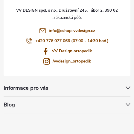
t
VV DESIGN spol. s r.o., Družstevní 245, Tábor 2, 390 02
í
info
@
eshop-vvdesign.cz
+420 776 077 066 (07:00 - 14:30 hod.)
VV Design ortopedik
/vvdesign_ortopedik
Informace pro vás
Blog