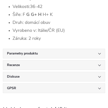
Velikosti:36-42
Šíře: F
G
G+
H
H+ K
Druh: domácí obuv
Vyrobeno v: Itálie/ČR (EU)
Záruka: 2 roky
Parametry produktu
Recenze
Diskuse
GPSR