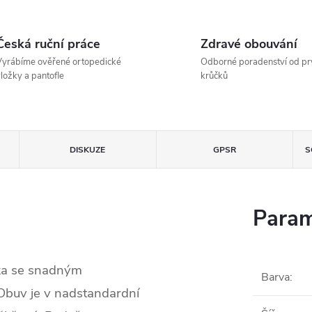
Česká ruční práce
Zdravé obouvání
yrábíme ověřené ortopedické
Odborné poradenství od pr
ložky a pantofle
krůčků
DISKUZE
GPSR
S
Param
tka se snadným
Barva
:
Obuv je v nadstandardní