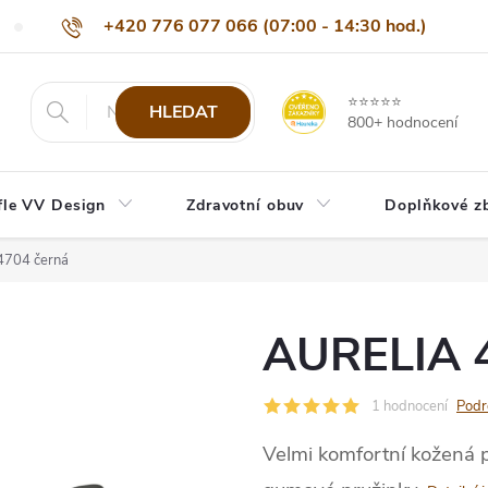
+420 776 077 066 (07:00 - 14:30 hod.)
Nejčastější dotazy
Naši odběratelé
Doprava a platba
Be
info@eshop-vvdesign.cz
⭐⭐⭐⭐⭐
HLEDAT
800+ hodnocení
fle VV Design
Zdravotní obuv
Doplňkové z
4704 černá
AURELIA 4
1 hodnocení
Podr
Velmi komfortní kožená