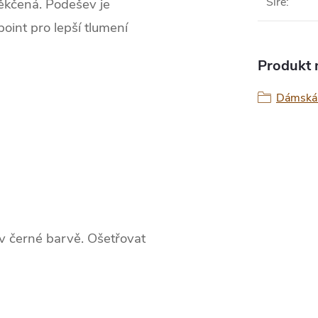
Šíře
:
měkčená. Podešev je
point pro lepší tlumení
Produkt n
Dámská 
v černé barvě. Ošetřovat