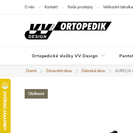
Přejít
O nás
Kontakt
Naše prodejny
Velikostní tabulka
na
obsah
Ortopedické vložky VV Design
Panto
Domů
Zdravotní obuv
Dámská obuv
AURELIA 
Oblíbené