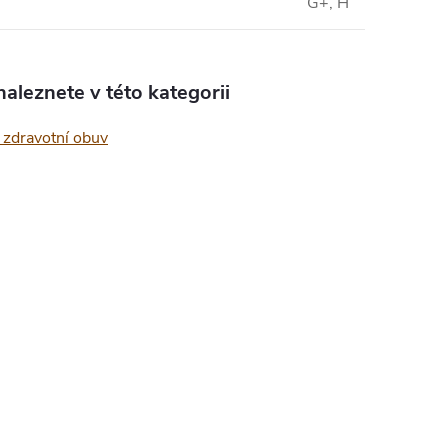
G+, H
aleznete v této kategorii
zdravotní obuv