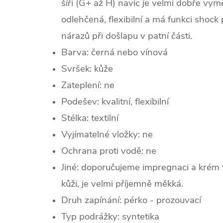
šíři (G+ až H) navíc je velmi dobře vy
odlehčená, flexibilní a má funkci shock 
nárazů při došlapu v patní části.
Barva: černá nebo vínová
Svršek:
kůž
e
Zateplení: ne
Podešev: kvalitní, flexibilní
Stélka: textilní
Vyjímatelné vložky: ne
Ochrana proti vodě: ne
Jiné: doporučujeme impregnaci a krém 
kůži, je velmi příjemně měkká.
Druh zapínání: pérko - prozouvací
Typ podrážky: syntetika