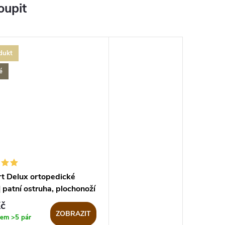
oupit
dukt
é
t Delux ortopedické
| patní ostruha, plochonoží
č
ZOBRAZIT
dem
>5 pár