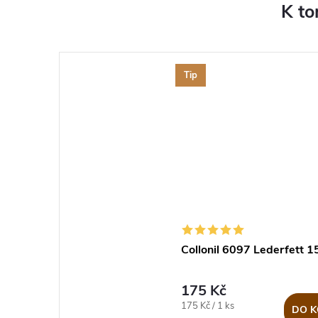
K to
Tip
Collonil 6097 Lederfett 1
175 Kč
Měrná
175 Kč / 1 ks
DO K