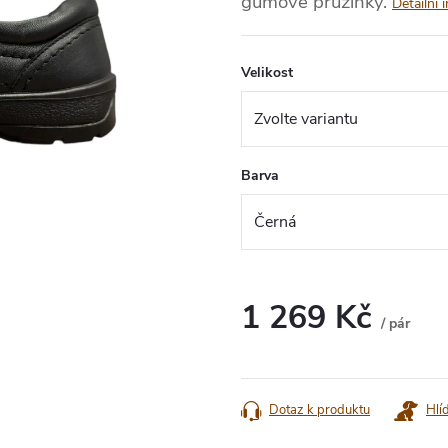
gumové pružinky.
Detailní 
Velikost
Barva
1 269 Kč
/ pár
Měrná
cena:
Dotaz k produktu
Hlí