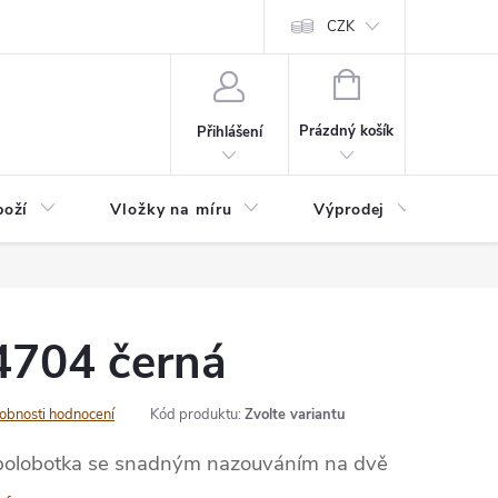
nefit Plus - platba
Obchodní podmínky
Vrácení, výměna nebo rekl
CZK
NÁKUPNÍ
KOŠÍK
Prázdný košík
Přihlášení
boží
Vložky na míru
Výprodej
B2B
704 černá
obnosti hodnocení
Kód produktu:
Zvolte variantu
 polobotka se snadným nazouváním na dvě