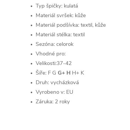
Typ špičky:
kulatá
Materiál svršek: kůže
Materiál podšívka: textil, kůže
Materiál stélka: textil
Sezóna:
celorok
Vhodné pro:
Velikosti:37-42
Šíře: F G
G+ H
H+ K
Druh: vycházková
Vyrobeno v: EU
Záruka: 2 roky