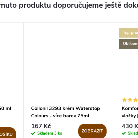
muto produktu doporučujeme ještě dok
Top pro
Oblíben
50 ml
Collonil 3293 krém Waterstop
Komfor
Colours - více barev 75ml
vložky 
167 Kč
430 K
ZOBRAZIT
Skladem
3 ks
Skla
OŠÍKU