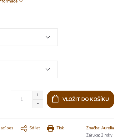
informace
VLOŽIT DO KOŠÍKU
dací pes
Sdílet
Tisk
Značka:
Aurelia
Záruka
:
2 roky