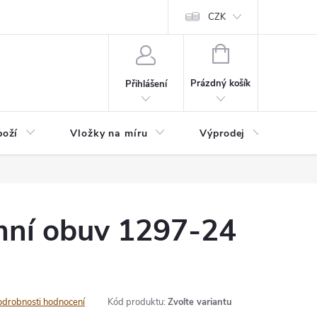
nefit Plus - platba
Obchodní podmínky
Vrácení, výměna nebo rekl
CZK
NÁKUPNÍ
KOŠÍK
Prázdný košík
Přihlášení
boží
Vložky na míru
Výprodej
B2B
ní obuv 1297-24
odrobnosti hodnocení
Kód produktu:
Zvolte variantu