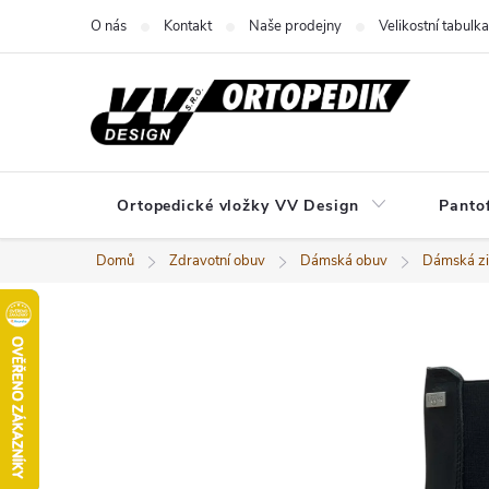
Přejít
O nás
Kontakt
Naše prodejny
Velikostní tabulka
na
obsah
Ortopedické vložky VV Design
Panto
Domů
Zdravotní obuv
Dámská obuv
Dámská zi