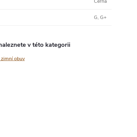
Černá
G, G+
aleznete v této kategorii
zimní obuv