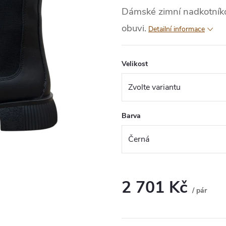
Dámské zimní nadkotníko
obuvi.
Detailní informace
Velikost
Barva
2 701 Kč
/ pár
Měrná
cena: