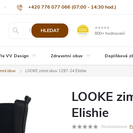
+420 776 077 066 (07:00 - 14:30 hod.)
Nejčastější dotazy
Naši odběratelé
Doprava a platba
Be
info@eshop-vvdesign.cz
⭐⭐⭐⭐⭐
HLEDAT
800+ hodnocení
fle VV Design
Zdravotní obuv
Doplňkové z
mní obuv
LOOKE zimní obuv 1297-24 Elishie
LOOKE zim
Elishie
Neohodnoceno
P