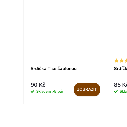
Srdíčka T se šablonou
Srdíč
90 Kč
85 K
ZOBRAZIT
Skladem
>5 pár
Skl