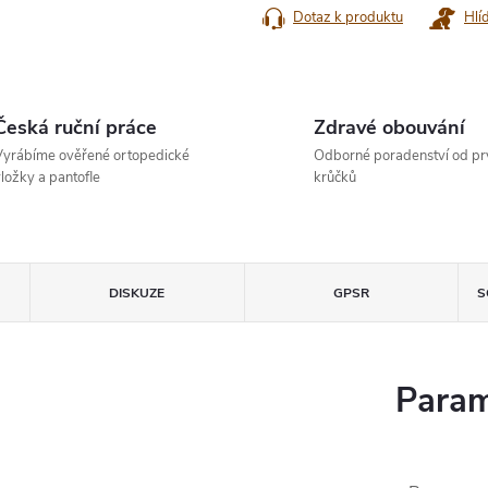
Dotaz k produktu
Hlí
Česká ruční práce
Zdravé obouvání
yrábíme ověřené ortopedické
Odborné poradenství od pr
ložky a pantofle
krůčků
DISKUZE
GPSR
S
Param