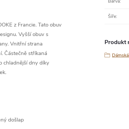
Barva
:
Šíře
:
OOKE z Francie. Tato obuv
designu. Vyšší obuv s
Produkt n
ny. Vnitřní strana
. Částečně stříkaná
Dámská 
 chladnější dny díky
ek.
ený došlap