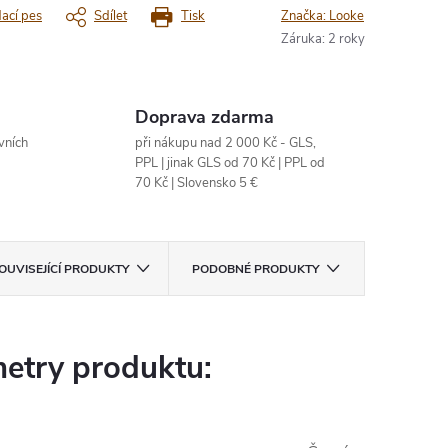
dací pes
Sdílet
Tisk
Značka:
Looke
Záruka
:
2 roky
Doprava zdarma
vních
při nákupu nad 2 000 Kč - GLS,
PPL | jinak GLS od 70 Kč | PPL od
70 Kč | Slovensko 5 €
OUVISEJÍCÍ PRODUKTY
PODOBNÉ PRODUKTY
etry produktu: