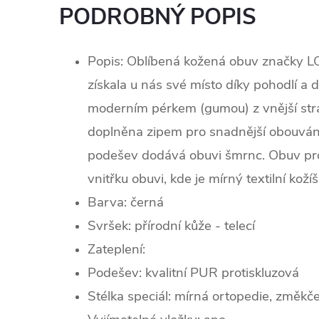
PODROBNÝ POPIS
Popis: Oblíbená kožená obuv značky L
získala u nás své místo díky pohodlí a 
moderním pérkem (gumou) z vnější stra
doplněna zipem pro snadnější obouvání
podešev dodává obuvi šmrnc. Obuv pro
vnitřku obuvi, kde je mírný textilní kožíš
Barva: černá
Svršek: p
řírodní kůže - telecí
Zateplení:
Podešev: kvalitní PUR protiskluzová
Stélka speciál: mírná ortopedie, změkč