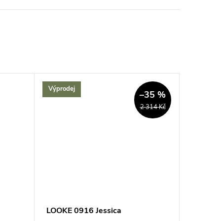
Výprodej
–35 %
2 314 Kč
LOOKE 0916 Jessica