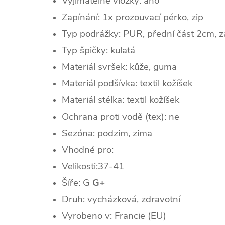
Vyjímatelné vložky: ano
Zapínání: 1x prozouvací pérko, zip
Typ podrážky: PUR, přední část 2cm, z
Typ špičky: k
ulatá
Materiál svršek: kůže, guma
Materiál podšívka: textil kožíšek
Materiál stélka: textil kožíšek
Ochrana proti vodě (tex): ne
Sezóna: podzim, zima
Vhodné pro:
Velikosti:37-41
Šíře: G
G+
Druh: vycházková, zdravotní
Vyrobeno v: Francie (EU)