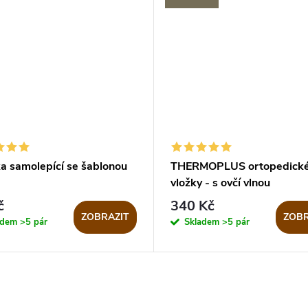
ka samolepící se šablonou
THERMOPLUS ortopedick
vložky - s ovčí vlnou
č
340 Kč
ZOBRAZIT
ZOBR
adem
>5 pár
Skladem
>5 pár