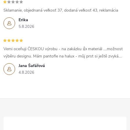
Sklamanie, objednaná veľkosť 37, dodaná veľkosť 43, reklamácia
Erika
5.8.2026
Vemi oceňuji ČESKOU výrobu - na zakázku 👍 materiál ....možnost
výběru designu. Mám pantofle na halux - můj prst si ještě zvyká....
Jana Šafářová
4.8.2026
Z
á