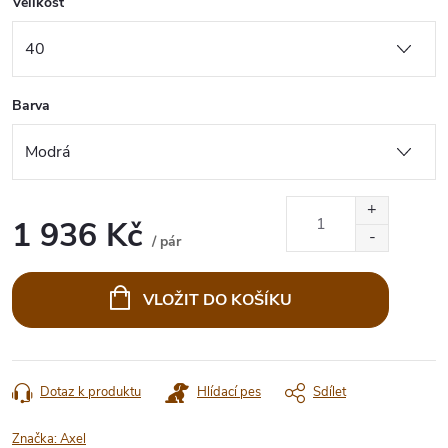
Velikost
Barva
1 936 Kč
/ pár
Měrná
cena:
VLOŽIT DO KOŠÍKU
Dotaz k produktu
Hlídací pes
Sdílet
Značka:
Axel