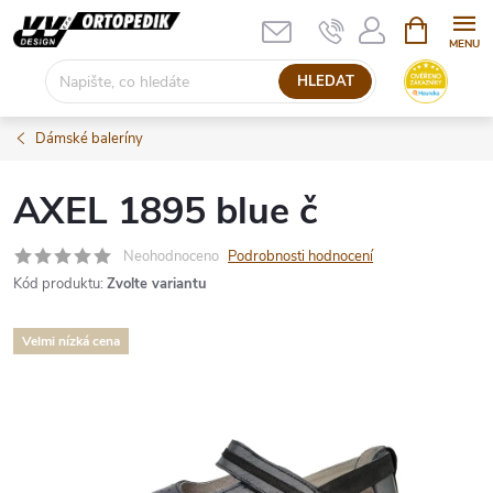
Přejít
NÁKUPNÍ
KOŠÍK
na
obsah
HLEDAT
Dámské baleríny
AXEL 1895 blue č
Neohodnoceno
Podrobnosti hodnocení
Kód produktu:
Zvolte variantu
Velmi nízká cena