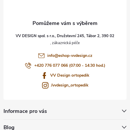
p
a
t
VV DESIGN spol. s r.o., Družstevní 245, Tábor 2, 390 02
í
info
@
eshop-vvdesign.cz
+420 776 077 066 (07:00 - 14:30 hod.)
VV Design ortopedik
/vvdesign_ortopedik
Informace pro vás
Blog