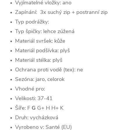
Vyjímatelné vložky: ano
Zapínání: 3x suchý zip + postranní zip
Typ podrážky:
Typ špičky: lehce zúžená
Materiál svršek: kůže
Materiál podšívka: plyš
Materiál stélka: plyš
Ochrana proti vodě (tex): ne
Sezóna: jaro, celorok
Vhodné pro:
Velikosti: 37-41
Šíře: F
G
G+
H H+ K
Druh: vycházková
Vyrobeno v: Santé (EU)