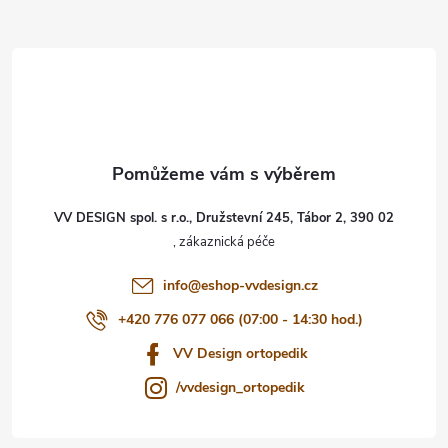
Z
á
p
a
t
VV DESIGN spol. s r.o., Družstevní 245, Tábor 2, 390 02
í
info
@
eshop-vvdesign.cz
+420 776 077 066 (07:00 - 14:30 hod.)
VV Design ortopedik
/vvdesign_ortopedik