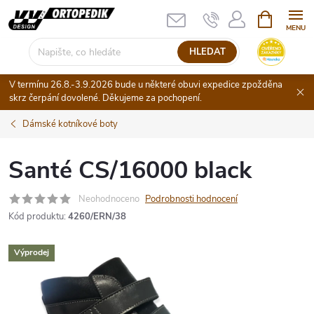
Přejít
NÁKUPNÍ
KOŠÍK
na
obsah
HLEDAT
V termínu 26.8.-3.9.2026 bude u některé obuvi expedice zpožděna
skrz čerpání dovolené. Děkujeme za pochopení.
Dámské kotníkové boty
Santé CS/16000 black
Neohodnoceno
Podrobnosti hodnocení
Kód produktu:
4260/ERN/38
Výprodej