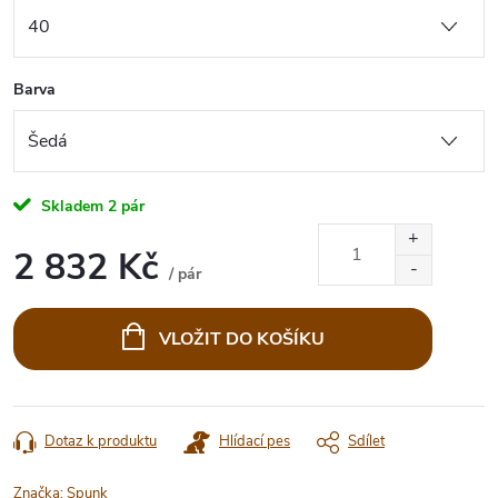
Barva
Skladem
2 pár
2 832 Kč
/ pár
Měrná
cena:
VLOŽIT DO KOŠÍKU
Dotaz k produktu
Hlídací pes
Sdílet
Značka:
Spunk