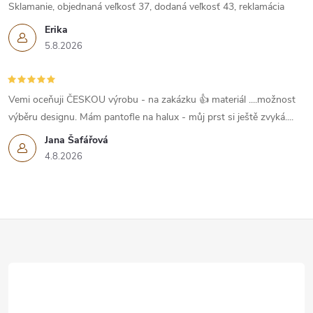
Sklamanie, objednaná veľkosť 37, dodaná veľkosť 43, reklamácia
Erika
5.8.2026
Vemi oceňuji ČESKOU výrobu - na zakázku 👍 materiál ....možnost
výběru designu. Mám pantofle na halux - můj prst si ještě zvyká....
Jana Šafářová
4.8.2026
Z
á
p