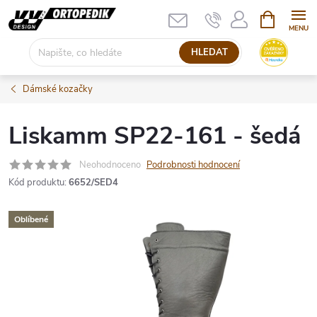
Přejít
NÁKUPNÍ
KOŠÍK
na
obsah
HLEDAT
Dámské kozačky
Liskamm SP22-161 - šedá
Neohodnoceno
Podrobnosti hodnocení
Kód produktu:
6652/SED4
Oblíbené