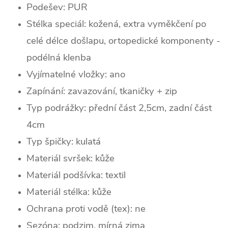
Podešev:
PUR
Stélka speciál: kožená, extra vyměkčení po
celé délce došlapu, ortopedické komponenty -
podélná klenba
Vyjímatelné vložky: ano
Zapínání: zavazování, tkaničky + zip
Typ podrážky: přední část 2,5cm, zadní část
4cm
Typ špičky: k
ulatá
Materiál svršek: kůže
Materiál podšívka: textil
Materiál stélka: kůže
Ochrana proti vodě (tex): ne
Sezóna: podzim, mírná zima