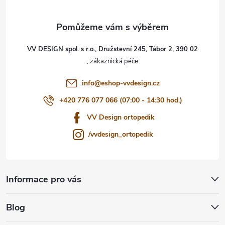
a
t
VV DESIGN spol. s r.o., Družstevní 245, Tábor 2, 390 02
í
info
@
eshop-vvdesign.cz
+420 776 077 066 (07:00 - 14:30 hod.)
VV Design ortopedik
/vvdesign_ortopedik
Informace pro vás
Blog