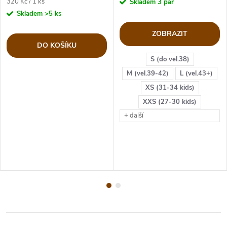
Měrná
320 Kč / 1 ks
Skladem
3 pár
cena:
Skladem
>5 ks
ZOBRAZIT
DO KOŠÍKU
S (do vel.38)
M (vel.39-42)
L (vel.43+)
XS (31-34 kids)
XXS (27-30 kids)
+ další