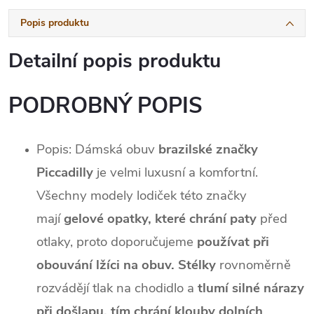
Popis produktu
Detailní popis produktu
PODROBNÝ POPIS
Popis:
Dámská obuv
brazilské značky
Piccadilly
je velmi luxusní a komfortní.
Všechny modely lodiček této značky
mají
gelové opatky, které chrání paty
před
otlaky, proto doporučujeme
používat při
obouvání lžíci na obuv. Stélky
rovnoměrně
rozvádějí tlak na chodidlo a
tlumí silné nárazy
při došlapu, tím chrání klouby dolních