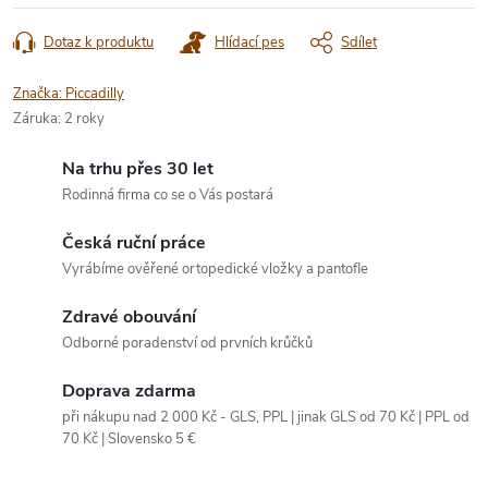
Dotaz k produktu
Hlídací pes
Sdílet
Značka:
Piccadilly
Záruka
:
2 roky
Na trhu přes 30 let
Rodinná firma co se o Vás postará
Česká ruční práce
Vyrábíme ověřené ortopedické vložky a pantofle
Zdravé obouvání
Odborné poradenství od prvních krůčků
Doprava zdarma
při nákupu nad 2 000 Kč - GLS, PPL | jinak GLS od 70 Kč | PPL od
70 Kč | Slovensko 5 €