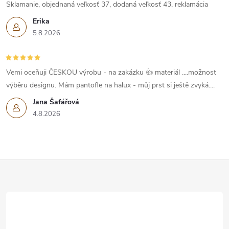
Sklamanie, objednaná veľkosť 37, dodaná veľkosť 43, reklamácia
Erika
5.8.2026
Vemi oceňuji ČESKOU výrobu - na zakázku 👍 materiál ....možnost
výběru designu. Mám pantofle na halux - můj prst si ještě zvyká....
Jana Šafářová
4.8.2026
Z
á
p