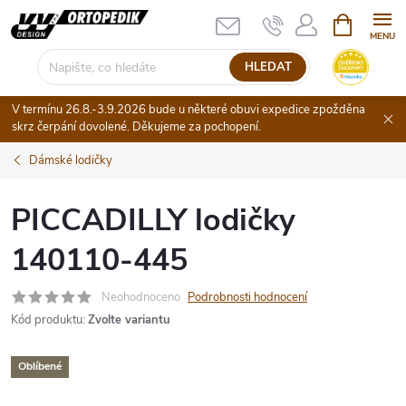
Přejít
NÁKUPNÍ
KOŠÍK
na
obsah
HLEDAT
V termínu 26.8.-3.9.2026 bude u některé obuvi expedice zpožděna
skrz čerpání dovolené. Děkujeme za pochopení.
Dámské lodičky
PICCADILLY lodičky
140110-445
Neohodnoceno
Podrobnosti hodnocení
Kód produktu:
Zvolte variantu
Oblíbené