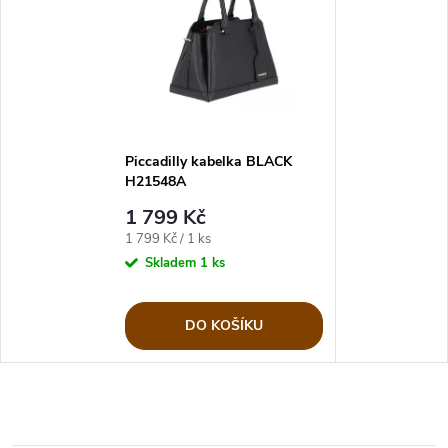
Piccadilly kabelka BLACK
H21548A
1 799 Kč
Měrná
1 799 Kč / 1 ks
cena:
Skladem
1 ks
DO KOŠÍKU