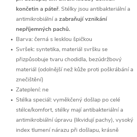
končetin a páteř
. Stélky jsou antibakteriální a
antimikrobiální a
zabraňují vznikání
nepříjemných pachů.
Barva:
černá s lesklou špičkou
Svršek: syntetika,
materiál svršku se
přizpůsobuje tvaru chodidla, bezúdržbový
materiál (odolnější než kůže proti poškrábání a
znečištění)
Zateplení: ne
Stélka speciál: vyměkčený došlap po celé
stélce/komfort, stélky mají antibakteriální a
antimikrobiální úpravu (likvidují pachy), vysoký
index tlumení nárazu při došlapu, krásně