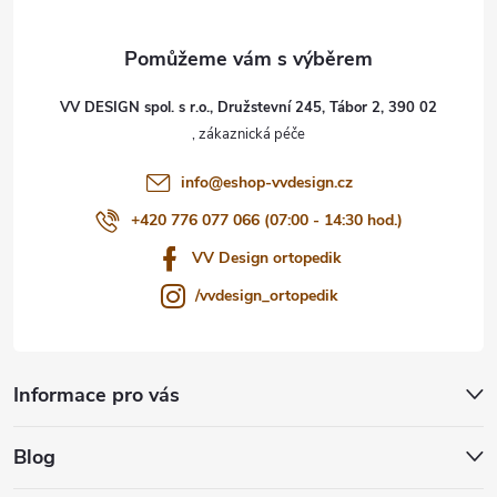
a
t
VV DESIGN spol. s r.o., Družstevní 245, Tábor 2, 390 02
í
info
@
eshop-vvdesign.cz
+420 776 077 066 (07:00 - 14:30 hod.)
VV Design ortopedik
/vvdesign_ortopedik
Informace pro vás
Blog