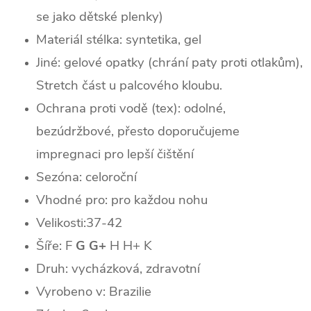
se jako dětské plenky)
Materiál stélka: syntetika, gel
Jiné: gelové opatky (chrání paty proti otlakům),
Stretch část u palcového kloubu.
Ochrana proti vodě (tex): odolné,
bezúdržbové, přesto doporučujeme
impregnaci pro lepší čištění
Sezóna: celoroční
Vhodné pro: pro každou nohu
Velikosti:37-42
Šíře: F
G G+
H H+ K
Druh: vycházková, zdravotní
Vyrobeno v: Brazilie