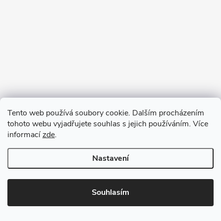
Tento web používá soubory cookie. Dalším procházením
tohoto webu vyjadřujete souhlas s jejich používáním. Více
informací
zde
.
Nastavení
Copyright 2026
VV DESIGN
. Všechna práva vyhrazena.
Upravit
nastavení cookies
Souhlasím
Vytvořil Shoptet