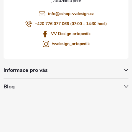
í
info
@
eshop-vvdesign.cz
+420 776 077 066 (07:00 - 14:30 hod.)
VV Design ortopedik
/vvdesign_ortopedik
Informace pro vás
Blog