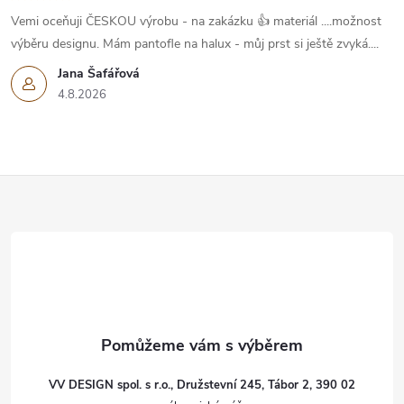
Vemi oceňuji ČESKOU výrobu - na zakázku 👍 materiál ....možnost
výběru designu. Mám pantofle na halux - můj prst si ještě zvyká....
Jana Šafářová
4.8.2026
Z
á
p
a
t
VV DESIGN spol. s r.o., Družstevní 245, Tábor 2, 390 02