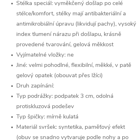
Stélka speciál: vyměkčený došlap po celé
stélce/komfort, stélky mají antibakteriální a
antimikrobiální úpravu (likvidují pachy), vysoký
index tlumení nárazu při došlapu, krásně
provedené tvarování, gelová měkkost
Vyjímatelné vložky: ne
Jiné: velmi pohodlné, flexibilní, měkké, v patě
gelový opatek (obouvat přes lžíci)
Druh zapínání:
Typ podrážky: podpatek 3 cm, odolná
protiskluzová podešev
Typ špičky: mírně k
ulatá
Materiál svršek: syntetika, paměťový efekt
(obuv se snadno vytvaruje podle nohy a po