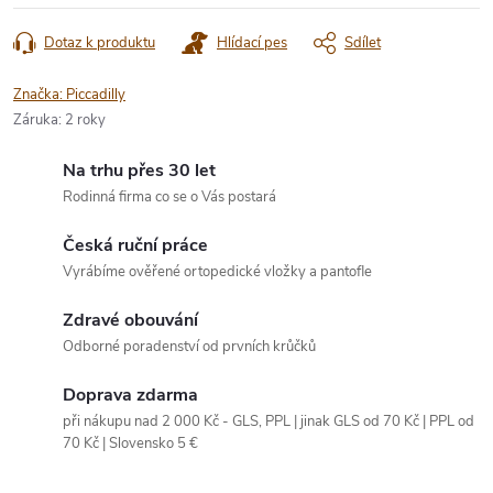
Dotaz k produktu
Hlídací pes
Sdílet
Značka:
Piccadilly
Záruka
:
2 roky
Na trhu přes 30 let
Rodinná firma co se o Vás postará
Česká ruční práce
Vyrábíme ověřené ortopedické vložky a pantofle
Zdravé obouvání
Odborné poradenství od prvních krůčků
Doprava zdarma
při nákupu nad 2 000 Kč - GLS, PPL | jinak GLS od 70 Kč | PPL od
70 Kč | Slovensko 5 €