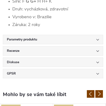
Šíře: F
G G+
H H+ K
Druh: vycházková, zdravotní
Vyrobeno v: Brazilie
Záruka: 2 roky
Parametry produktu
Recenze
Diskuse
GPSR