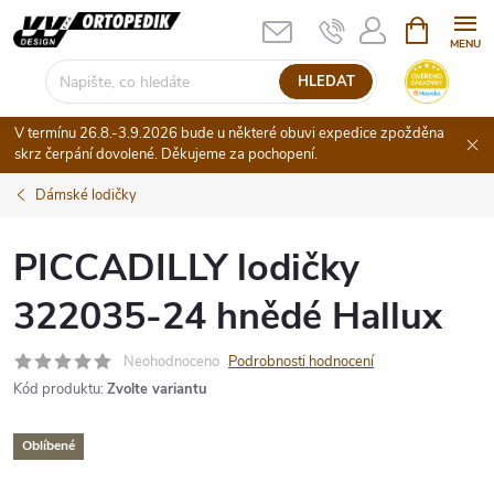
Přejít
NÁKUPNÍ
KOŠÍK
na
obsah
HLEDAT
V termínu 26.8.-3.9.2026 bude u některé obuvi expedice zpožděna
skrz čerpání dovolené. Děkujeme za pochopení.
Dámské lodičky
PICCADILLY lodičky
322035-24 hnědé Hallux
Neohodnoceno
Podrobnosti hodnocení
Kód produktu:
Zvolte variantu
Oblíbené