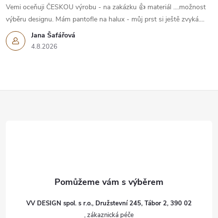
Vemi oceňuji ČESKOU výrobu - na zakázku 👍 materiál ....možnost
výběru designu. Mám pantofle na halux - můj prst si ještě zvyká....
Jana Šafářová
4.8.2026
Z
á
p
a
t
VV DESIGN spol. s r.o., Družstevní 245, Tábor 2, 390 02