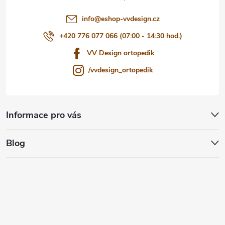
í
info
@
eshop-vvdesign.cz
+420 776 077 066 (07:00 - 14:30 hod.)
VV Design ortopedik
/vvdesign_ortopedik
Informace pro vás
Blog