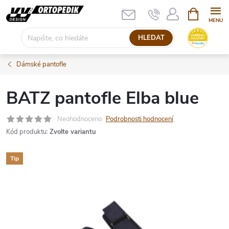
Přejít
NÁKUPNÍ
KOŠÍK
na
obsah
HLEDAT
Dámské pantofle
BATZ pantofle Elba blue
Neohodnoceno
Podrobnosti hodnocení
Kód produktu:
Zvolte variantu
Tip