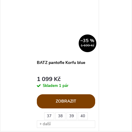
–35 %
1 699 Kč
BATZ pantofle Korfu blue
1 099 Kč
Skladem
1 pár
ZOBRAZIT
37
38
39
40
+ další