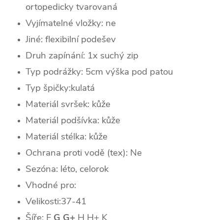
ortopedicky tvarovaná
Vyjímatelné vložky: ne
Jiné: flexibilní podešev
Druh zapínání: 1x suchý zip
Typ podrážky: 5cm výška pod patou
Typ špičky:
kulatá
Materiál svršek: kůže
Materiál podšívka: kůže
Materiál stélka: kůže
Ochrana proti vodě (tex): Ne
Sezóna:
léto, celorok
Vhodné pro:
Velikosti:37-41
Šíře: F
G
G+
H
H+ K