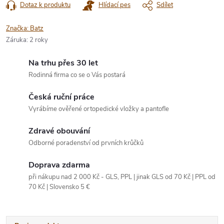
Dotaz k produktu
Hlídací pes
Sdílet
Značka:
Batz
Záruka
:
2 roky
Na trhu přes 30 let
Rodinná firma co se o Vás postará
Česká ruční práce
Vyrábíme ověřené ortopedické vložky a pantofle
Zdravé obouvání
Odborné poradenství od prvních krůčků
Doprava zdarma
při nákupu nad 2 000 Kč - GLS, PPL | jinak GLS od 70 Kč | PPL od
70 Kč | Slovensko 5 €