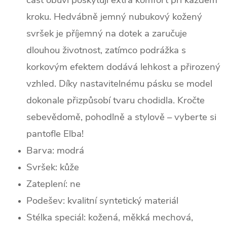
část obuvi poskytují extra komfort při každém
kroku. Hedvábně jemný nubukový kožený
svršek je příjemný na dotek a zaručuje
dlouhou životnost, zatímco podrážka s
korkovým efektem dodává lehkost a přirozený
vzhled. Díky nastavitelnému pásku se model
dokonale přizpůsobí tvaru chodidla. Kročte
sebevědomě, pohodlně a stylově – vyberte si
pantofle Elba!
Barva: modrá
Svršek:
kůže
Zateplení:
ne
Podešev: k
valitní syntetický materiál
Stélka speciál: kožená, měkká mechová,