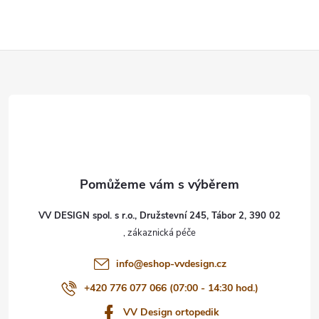
Z
á
p
a
t
VV DESIGN spol. s r.o., Družstevní 245, Tábor 2, 390 02
í
info
@
eshop-vvdesign.cz
+420 776 077 066 (07:00 - 14:30 hod.)
VV Design ortopedik