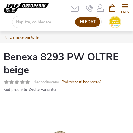
Přejít
NÁKUPNÍ
KOŠÍK
na
obsah
HLEDAT
Dámské pantofle
Benexa 8293 PW OLTRE
beige
Neohodnoceno
Podrobnosti hodnocení
Kód produktu:
Zvolte variantu