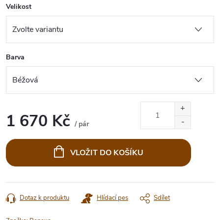
Velikost
Barva
1 670 Kč
/ pár
Měrná
cena:
VLOŽIT DO KOŠÍKU
Dotaz k produktu
Hlídací pes
Sdílet