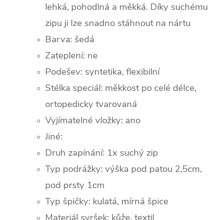
lehká, pohodlná a měkká. Díky suchému
zipu ji lze snadno stáhnout na nártu
Barva:
šedá
Zateplení:
ne
Podešev: syntetika, flexibilní
Stélka speciál: měkkost po celé délce,
ortopedicky tvarovaná
Vyjímatelné vložky: ano
Jiné:
Druh zapínání: 1x suchý zip
Typ podrážky: výška pod patou 2,5cm,
pod prsty 1cm
Typ špičky: k
ulatá, mírná špice
Materiál svršek: kůže, textil