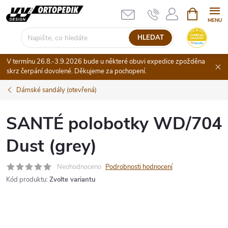
Přejít
NÁKUPNÍ
KOŠÍK
na
obsah
HLEDAT
V termínu 26.8.-3.9.2026 bude u některé obuvi expedice zpožděna
skrz čerpání dovolené. Děkujeme za pochopení.
Dámské sandály (otevřená)
SANTÉ polobotky WD/704
Dust (grey)
Neohodnoceno
Podrobnosti hodnocení
Kód produktu:
Zvolte variantu