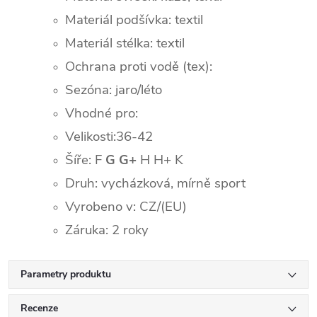
Materiál podšívka: textil
Materiál stélka: textil
Ochrana proti vodě (tex):
Sezóna: jaro/léto
Vhodné pro:
Velikosti:36-42
Šíře: F
G G+
H H+ K
Druh: vycházková, mírně sport
Vyrobeno v: CZ/(EU)
Záruka: 2 roky
Parametry produktu
Recenze