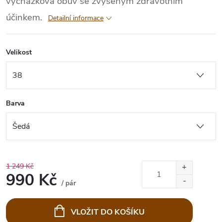
vycházková obuv se zvýšeným zdravotním
účinkem.
Detailní informace
Velikost
Barva
1 249 Kč
990 Kč
/ pár
Měrná
cena:
VLOŽIT DO KOŠÍKU