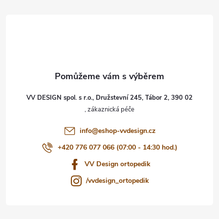
á
p
a
t
VV DESIGN spol. s r.o., Družstevní 245, Tábor 2, 390 02
í
info
@
eshop-vvdesign.cz
+420 776 077 066 (07:00 - 14:30 hod.)
VV Design ortopedik
/vvdesign_ortopedik