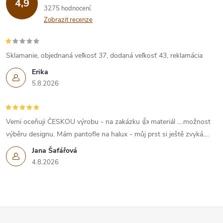
4,9
3275 hodnocení
Zobrazit recenze
Sklamanie, objednaná veľkosť 37, dodaná veľkosť 43, reklamácia
Erika
5.8.2026
Vemi oceňuji ČESKOU výrobu - na zakázku 👍 materiál ....možnost
výběru designu. Mám pantofle na halux - můj prst si ještě zvyká....
Jana Šafářová
4.8.2026
Z