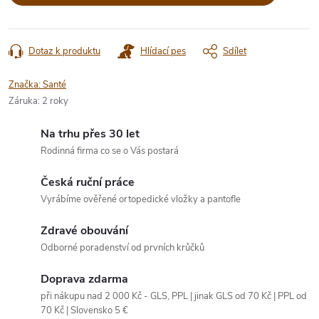
Dotaz k produktu
Hlídací pes
Sdílet
Značka:
Santé
Záruka
:
2 roky
Na trhu přes 30 let
Rodinná firma co se o Vás postará
Česká ruční práce
Vyrábíme ověřené ortopedické vložky a pantofle
Zdravé obouvání
Odborné poradenství od prvních krůčků
Doprava zdarma
při nákupu nad 2 000 Kč - GLS, PPL | jinak GLS od 70 Kč | PPL od
70 Kč | Slovensko 5 €