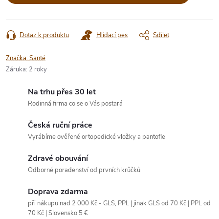
Dotaz k produktu
Hlídací pes
Sdílet
Značka:
Santé
Záruka
:
2 roky
Na trhu přes 30 let
Rodinná firma co se o Vás postará
Česká ruční práce
Vyrábíme ověřené ortopedické vložky a pantofle
Zdravé obouvání
Odborné poradenství od prvních krůčků
Doprava zdarma
při nákupu nad 2 000 Kč - GLS, PPL | jinak GLS od 70 Kč | PPL od
70 Kč | Slovensko 5 €