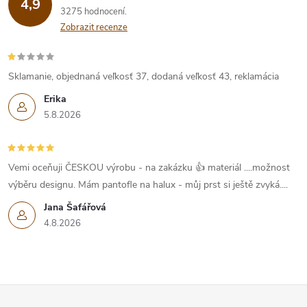
4,9
3275 hodnocení
Zobrazit recenze
Sklamanie, objednaná veľkosť 37, dodaná veľkosť 43, reklamácia
Erika
5.8.2026
Vemi oceňuji ČESKOU výrobu - na zakázku 👍 materiál ....možnost
výběru designu. Mám pantofle na halux - můj prst si ještě zvyká....
Jana Šafářová
4.8.2026
Z