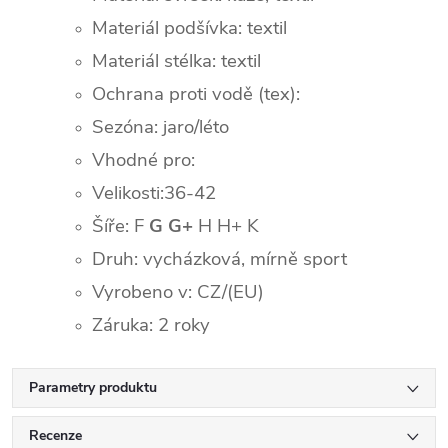
Materiál podšívka: textil
Materiál stélka: textil
Ochrana proti vodě (tex):
Sezóna: jaro/léto
Vhodné pro:
Velikosti:36-42
Šíře: F
G G+
H H+ K
Druh: vycházková, mírně sport
Vyrobeno v: CZ/(EU)
Záruka: 2 roky
Parametry produktu
Recenze