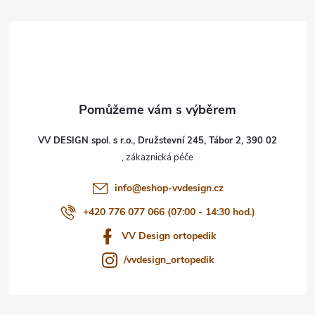
á
p
a
t
VV DESIGN spol. s r.o., Družstevní 245, Tábor 2, 390 02
í
info
@
eshop-vvdesign.cz
+420 776 077 066 (07:00 - 14:30 hod.)
VV Design ortopedik
/vvdesign_ortopedik