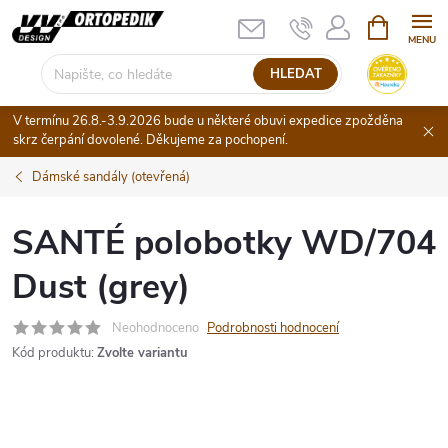
Přejít
NÁKUPNÍ
KOŠÍK
na
obsah
HLEDAT
V termínu 26.8.-3.9.2026 bude u některé obuvi expedice zpožděna
skrz čerpání dovolené. Děkujeme za pochopení.
Dámské sandály (otevřená)
SANTÉ polobotky WD/704
Dust (grey)
Neohodnoceno
Podrobnosti hodnocení
Kód produktu:
Zvolte variantu