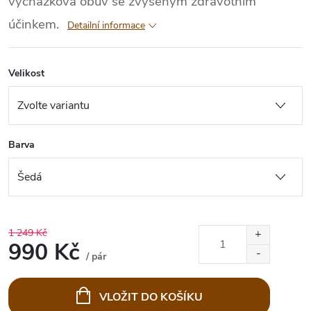
vycházková obuv se zvýšeným zdravotním
účinkem.
Detailní informace
Velikost
Barva
1 249 Kč
990 Kč
/ pár
Měrná
cena:
VLOŽIT DO KOŠÍKU