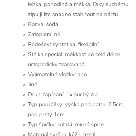
lehká, pohodlná a měkká. Díky suchému
zipu ji lze snadno stáhnout na nártu
Barva:
šedá
Zateplení:
ne
Podešev: syntetika, flexibilní
Stélka speciál: měkkost po celé délce,
ortopedicky tvarovaná
Vyjímatelné vložky: ano
Jiné:
Druh zapínání: 1x suchý zip
Typ podrážky: výška pod patou 2,5cm,
pod prsty 1cm
Typ špičky: k
ulatá, mírná špice
Materiál svršek: kůže, textil