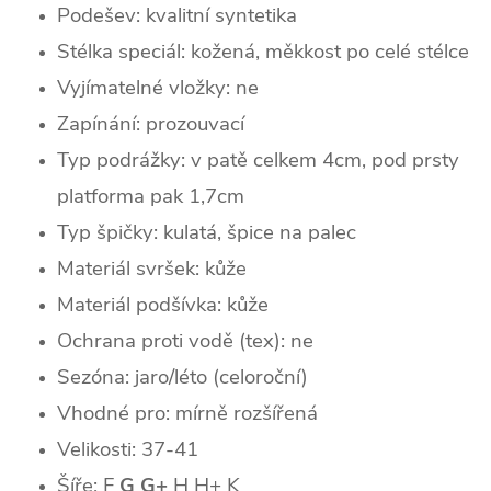
Podešev: kvalitní syntetika
Stélka speciál: kožená, měkkost po celé stélce
Vyjímatelné vložky: ne
Zapínání: prozouvací
Typ podrážky:
v patě celkem 4cm, pod prsty
platforma pak 1,7cm
Typ špičky: k
ulatá, špice na palec
Materiál svršek: kůže
Materiál podšívka: kůže
Ochrana proti vodě (tex): ne
Sezóna: jaro/léto (celoroční)
Vhodné pro: mírně rozšířená
Velikosti: 37-41
Šíře: F
G G+
H H+ K