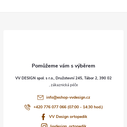
Z
á
p
a
t
VV DESIGN spol. s r.o., Družstevní 245, Tábor 2, 390 02
í
info
@
eshop-vvdesign.cz
+420 776 077 066 (07:00 - 14:30 hod.)
VV Design ortopedik
/vvdesign_ortopedik