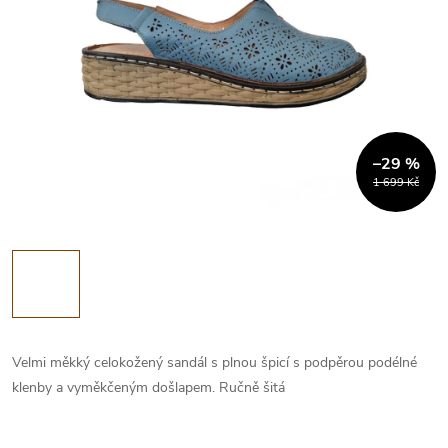
–29 %
1 699 Kč
Velmi měkký celokožený sandál s plnou špicí s podpěrou podélné
klenby a vyměkčeným došlapem. Ručně šitá