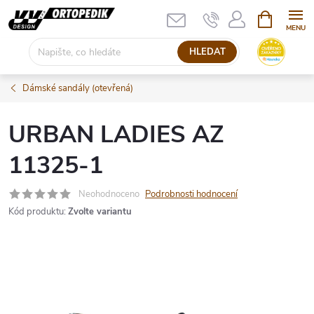
Přejít
NÁKUPNÍ
KOŠÍK
na
obsah
HLEDAT
Dámské sandály (otevřená)
URBAN LADIES AZ
11325-1
Neohodnoceno
Podrobnosti hodnocení
Kód produktu:
Zvolte variantu