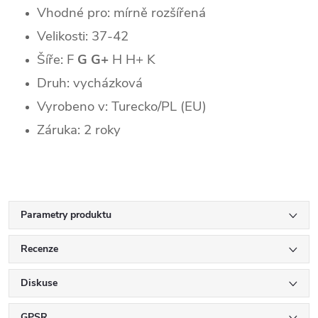
Vhodné pro: mírně rozšířená
Velikosti: 37-42
Šíře: F
G G+
H H+ K
Druh: vycházková
Vyrobeno v: Turecko/PL (EU)
Záruka: 2 roky
Parametry produktu
Recenze
Diskuse
GPSR