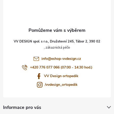
á
p
a
t
VV DESIGN spol. s r.o., Družstevní 245, Tábor 2, 390 02
í
info
@
eshop-vvdesign.cz
+420 776 077 066 (07:00 - 14:30 hod.)
VV Design ortopedik
/vvdesign_ortopedik
Informace pro vás