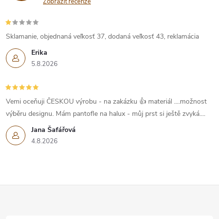
Zobrazit recenze
Sklamanie, objednaná veľkosť 37, dodaná veľkosť 43, reklamácia
Erika
5.8.2026
Vemi oceňuji ČESKOU výrobu - na zakázku 👍 materiál ....možnost
výběru designu. Mám pantofle na halux - můj prst si ještě zvyká....
Jana Šafářová
4.8.2026
Z