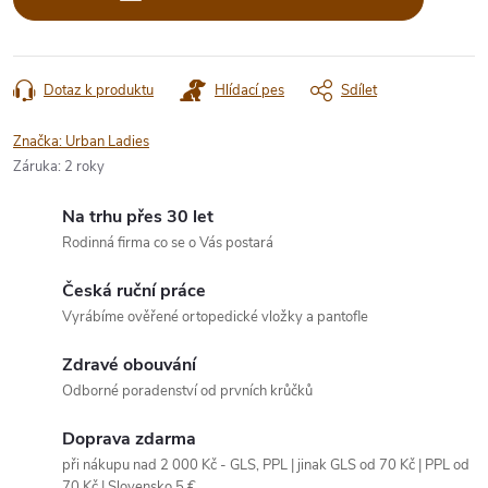
Dotaz k produktu
Hlídací pes
Sdílet
Značka:
Urban Ladies
Záruka
:
2 roky
Na trhu přes 30 let
Rodinná firma co se o Vás postará
Česká ruční práce
Vyrábíme ověřené ortopedické vložky a pantofle
Zdravé obouvání
Odborné poradenství od prvních krůčků
Doprava zdarma
při nákupu nad 2 000 Kč - GLS, PPL | jinak GLS od 70 Kč | PPL od
70 Kč | Slovensko 5 €