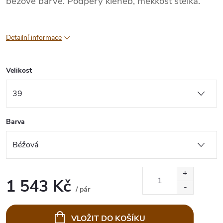
béžové barvě. Podpěry kleneb, měkkost stélka.
Detailní informace
Velikost
Barva
1 543 Kč
/ pár
Měrná
cena:
VLOŽIT DO KOŠÍKU