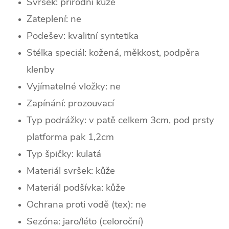
Svršek: p
řírodní kůže
Zateplení:
ne
Podešev: kvalitní syntetika
Stélka speciál: kožená, měkkost, podpěra
klenby
Vyjímatelné vložky: ne
Zapínání: prozouvací
Typ podrážky:
v patě celkem 3cm, pod prsty
platforma pak 1,2cm
Typ špičky: k
ulatá
Materiál svršek: kůže
Materiál podšívka: kůže
Ochrana proti vodě (tex): ne
Sezóna: jaro/léto (celoroční)