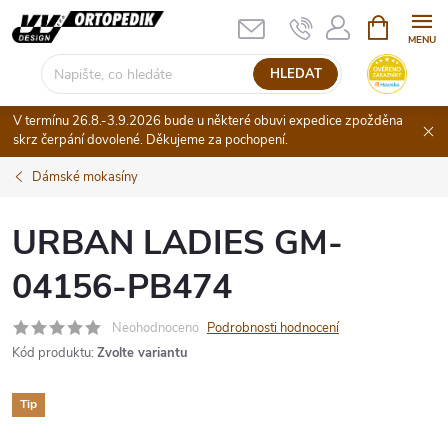
Přejít
NÁKUPNÍ
KOŠÍK
na
obsah
HLEDAT
V termínu 26.8.-3.9.2026 bude u některé obuvi expedice zpožděna
skrz čerpání dovolené. Děkujeme za pochopení.
Dámské mokasíny
URBAN LADIES GM-
04156-PB474
Neohodnoceno
Podrobnosti hodnocení
Kód produktu:
Zvolte variantu
Tip