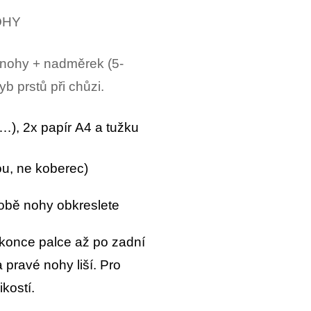
OHY
 nohy + nadměrek (5-
 prstů při chůzi.
o…), 2x papír A4 a tužku
ou, ne koberec)
obě nohy obkreslete
 konce palce až po zadní
 pravé nohy liší. Pro
kostí.