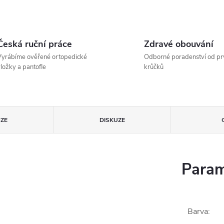
Česká ruční práce
Zdravé obouvání
yrábíme ověřené ortopedické
Odborné poradenství od pr
ložky a pantofle
krůčků
ZE
DISKUZE
Param
Barva
: