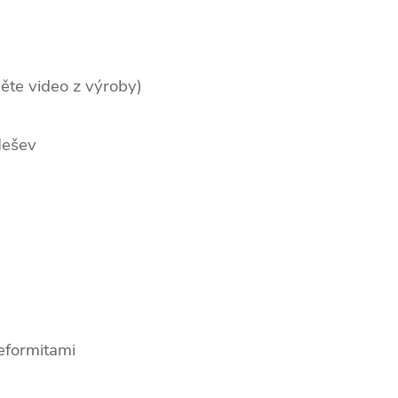
ěte video z výroby)
dešev
eformitami