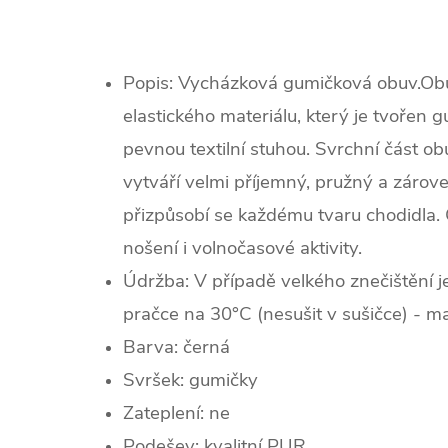
Popis: Vycházková gumičková obuv.Obu
elastického materiálu, který je tvořen 
pevnou textilní stuhou. Svrchní část obu
vytváří velmi příjemný, pružný a zárove
přizpůsobí se každému tvaru chodidla.
nošení i volnočasové aktivity.
Údržba: V případě velkého znečištění 
pračce na 30°C (nesušit v sušičce) - m
Barva: černá
Svršek: gumičky
Zateplení:
ne
Podešev: kvalitní PUR