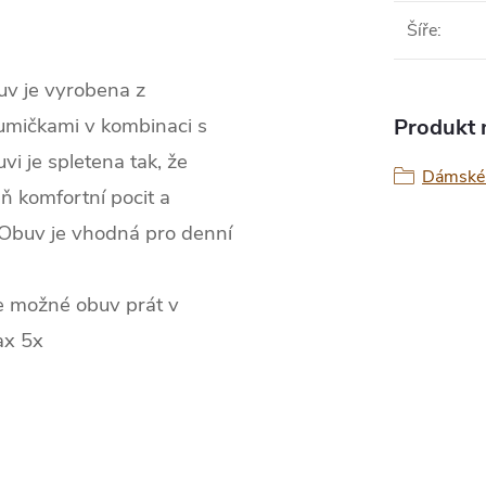
Šíře
:
v je vyrobena z
gumičkami v kombinaci s
Produkt n
vi je spletena tak, že
Dámské 
ň komfortní pocit a
 Obuv je vhodná pro denní
je možné obuv prát v
ax 5x