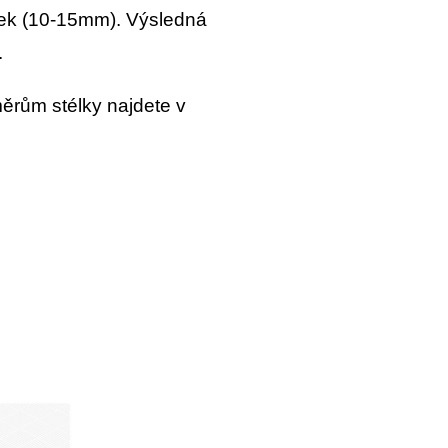
ěrek (10-15mm). Výsledná
te.
ěrům stélky najdete v