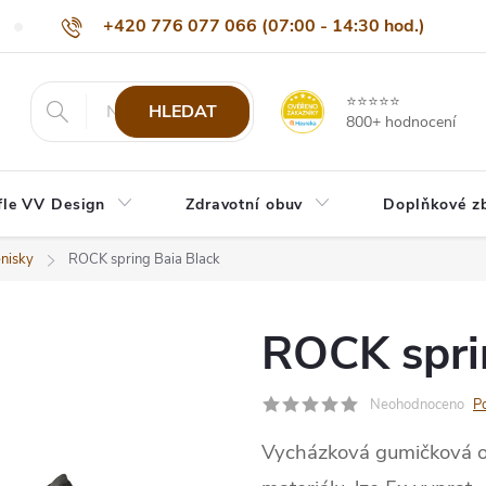
+420 776 077 066 (07:00 - 14:30 hod.)
Nejčastější dotazy
Naši odběratelé
Doprava a platba
Be
info@eshop-vvdesign.cz
⭐⭐⭐⭐⭐
HLEDAT
800+ hodnocení
fle VV Design
Zdravotní obuv
Doplňkové z
nisky
ROCK spring Baia Black
ROCK spri
Neohodnoceno
P
Vycházková gumičková ob