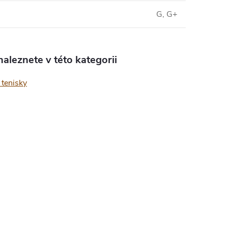
G, G+
aleznete v této kategorii
tenisky