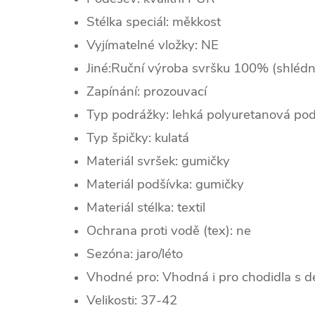
Stélka speciál: měkkost
Vyjímatelné vložky: NE
Jiné:Ruční výroba svršku 100% (shlédn
Zapínání: prozouvací
Typ podrážky: lehká polyuretanová po
Typ špičky: k
ulatá
Materiál svršek: gumičky
Materiál podšívka: gumičky
Materiál stélka: textil
Ochrana proti vodě (tex): ne
Sezóna: jaro/léto
Vhodné pro: Vhodná i pro chodidla s d
Velikosti: 37-42