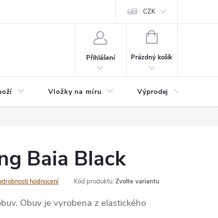
nefit Plus - platba
Obchodní podmínky
Vrácení, výměna nebo rekl
CZK
NÁKUPNÍ
KOŠÍK
Prázdný košík
Přihlášení
boží
Vložky na míru
Výprodej
B2B
ng Baia Black
odrobnosti hodnocení
Kód produktu:
Zvolte variantu
uv. Obuv je vyrobena z elastického