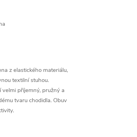
na
a z elastického materiálu,
nou textilní stuhou.
ří velmi příjemný, pružný a
ždému tvaru chodidla. Obuv
ivity.