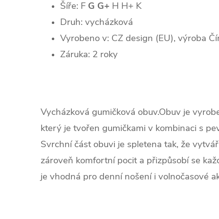
Šíře: F
G G+
H H+ K
Druh: vycházková
Vyrobeno v: CZ design (EU), výroba Čí
Záruka: 2 roky
Vycházková gumičková obuv.Obuv je vyroben
který je tvořen gumičkami v kombinaci s pev
Svrchní část obuvi je spletena tak, že vytvá
zároveň komfortní pocit a přizpůsobí se ka
je vhodná pro denní nošení i volnočasové akt