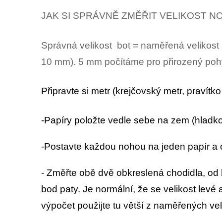
JAK SI SPRÁVNĚ ZMĚŘIT VELIKOST N
Správná velikost bot = naměřená velikost
10 mm). 5 mm počítáme pro přirozený pohyb
Připravte si metr (krejčovský metr, pravítk
-Papíry položte vedle sebe na zem (hladk
-Postavte každou nohou na jeden papír a 
- Změřte obě dvě obkreslená chodidla, od
bod paty. Je normální, že se velikost levé a
výpočet použijte tu větší z naměřených veli