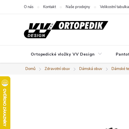
Přejít
O nás
Kontakt
Naše prodejny
Velikostní tabulka
na
obsah
Ortopedické vložky VV Design
Panto
Domů
Zdravotní obuv
Dámská obuv
Dámské te