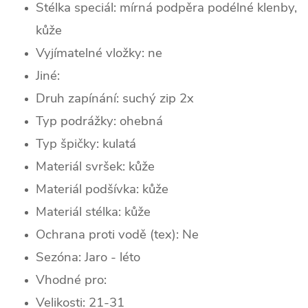
Stélka speciál: mírná podpěra podélné klenby,
kůže
Vyjímatelné vložky: ne
Jiné:
Druh zapínání:
suchý zip 2x
Typ podrážky: ohebná
Typ špičky: k
ulatá
Materiál svršek: kůže
Materiál podšívka: kůže
Materiál stélka: kůže
Ochrana proti vodě (tex): Ne
Sezóna:
Jaro - léto
Vhodné pro:
Velikosti: 21-31