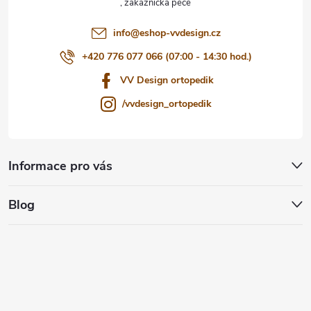
í
info
@
eshop-vvdesign.cz
+420 776 077 066 (07:00 - 14:30 hod.)
VV Design ortopedik
/vvdesign_ortopedik
Informace pro vás
Blog