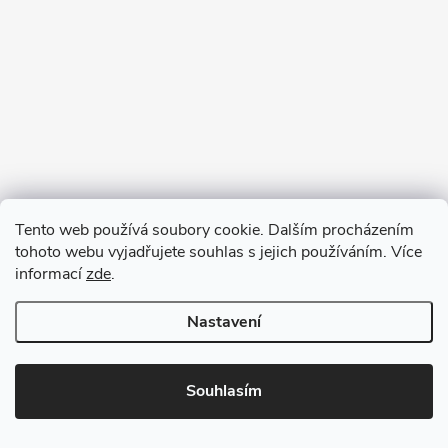
Tento web používá soubory cookie. Dalším procházením
tohoto webu vyjadřujete souhlas s jejich používáním. Více
informací
zde
.
Nastavení
Copyright 2026
VV DESIGN
. Všechna práva vyhrazena.
Upravit
nastavení cookies
Souhlasím
Vytvořil Shoptet