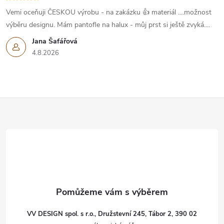
Vemi oceňuji ČESKOU výrobu - na zakázku 👍 materiál ....možnost
výběru designu. Mám pantofle na halux - můj prst si ještě zvyká....
Jana Šafářová
4.8.2026
Z
á
p
a
t
VV DESIGN spol. s r.o., Družstevní 245, Tábor 2, 390 02