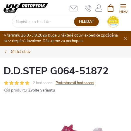
Přejít
NÁKUPNÍ
KOŠÍK
na
obsah
HLEDAT
V termínu 26.8.-3.9.2026 bude u některé obuvi expedice zpožděna
skrz čerpání dovolené. Děkujeme za pochopení.
Dětská obuv
D.D.STEP G064-51872
2 hodnocení
Podrobnosti hodnocení
Kód produktu:
Zvolte variantu