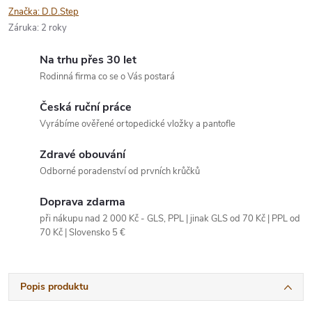
Značka:
D.D.Step
Záruka
:
2 roky
Na trhu přes 30 let
Rodinná firma co se o Vás postará
Česká ruční práce
Vyrábíme ověřené ortopedické vložky a pantofle
Zdravé obouvání
Odborné poradenství od prvních krůčků
Doprava zdarma
při nákupu nad 2 000 Kč - GLS, PPL | jinak GLS od 70 Kč | PPL od
70 Kč | Slovensko 5 €
Popis produktu