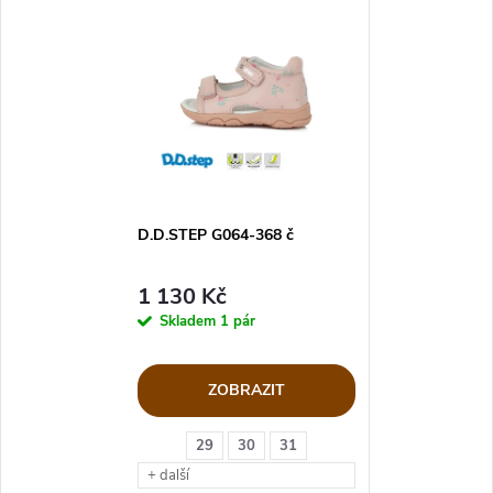
D.D.STEP G064-368 č
1 130 Kč
Skladem
1 pár
ZOBRAZIT
29
30
31
+ další