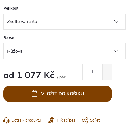
Velikost
Barva
od
1 077 Kč
/ pár
Měrná
cena:
VLOŽIT DO KOŠÍKU
Dotaz k produktu
Hlídací pes
Sdílet