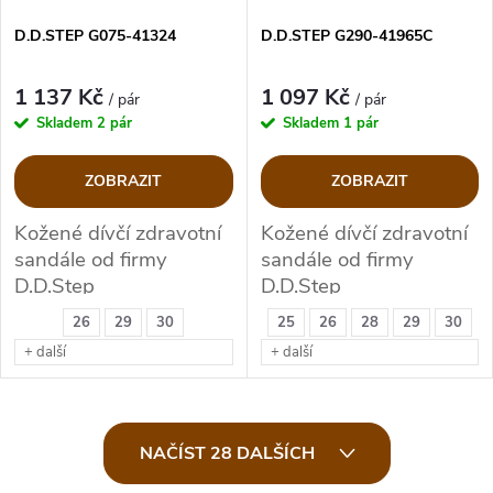
D.D.STEP G075-41324
D.D.STEP G290-41965C
1 137 Kč
1 097 Kč
/ pár
/ pár
Skladem
2 pár
Skladem
1 pár
ZOBRAZIT
ZOBRAZIT
Kožené dívčí zdravotní
Kožené dívčí zdravotní
sandále od firmy
sandále od firmy
D.D.Step
D.D.Step
26
29
30
25
26
28
29
30
+ další
+ další
O
NAČÍST 28 DALŠÍCH
v