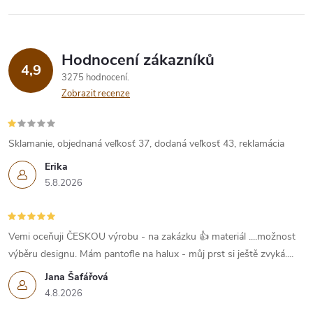
v
ý
Hodnocení zákazníků
p
4,9
3275 hodnocení
Zobrazit recenze
i
s
Sklamanie, objednaná veľkosť 37, dodaná veľkosť 43, reklamácia
u
Erika
5.8.2026
Vemi oceňuji ČESKOU výrobu - na zakázku 👍 materiál ....možnost
výběru designu. Mám pantofle na halux - můj prst si ještě zvyká....
Jana Šafářová
4.8.2026