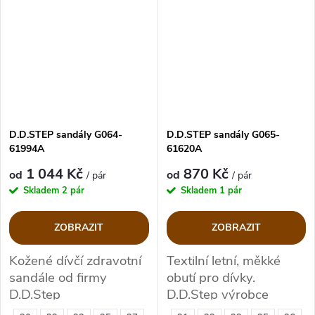
D.D.STEP sandály G064-
D.D.STEP sandály G065-
61994A
61620A
1 044 Kč
870 Kč
od
od
/ pár
/ pár
Skladem
2 pár
Skladem
1 pár
ZOBRAZIT
ZOBRAZIT
Kožené dívčí zdravotní
Textilní letní, měkké
sandále od firmy
obutí pro dívky.
D.D.Step
D.D.Step výrobce
kvalitní zdravotní obuvi.