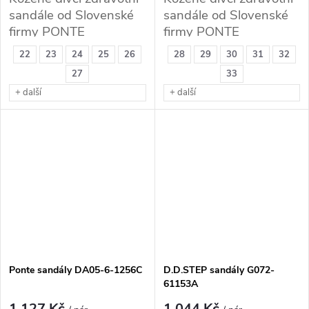
sandále od Slovenské
sandále od Slovenské
firmy PONTE
firmy PONTE
22
23
24
25
26
28
29
30
31
32
27
33
+ další
+ další
Ponte sandály DA05-6-1256C
D.D.STEP sandály G072-
61153A
1 127 Kč
1 044 Kč