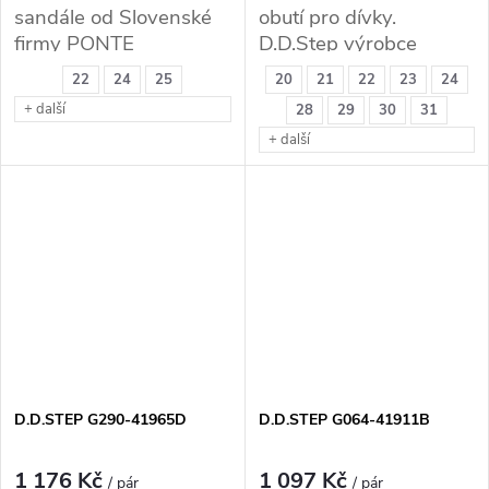
sandále od Slovenské
obutí pro dívky.
firmy PONTE
D.D.Step výrobce
kvalitní zdravotní obuvi.
22
24
25
20
21
22
23
24
+ další
28
29
30
31
+ další
D.D.STEP G290-41965D
D.D.STEP G064-41911B
1 176 Kč
1 097 Kč
/ pár
/ pár