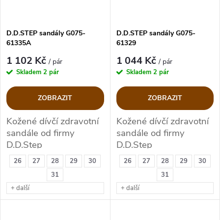
D.D.STEP sandály G075-
D.D.STEP sandály G075-
61335A
61329
1 102 Kč
1 044 Kč
/ pár
/ pár
Skladem
2 pár
Skladem
2 pár
ZOBRAZIT
ZOBRAZIT
Kožené dívčí zdravotní
Kožené dívčí zdravotní
sandále od firmy
sandále od firmy
D.D.Step
D.D.Step
26
27
28
29
30
26
27
28
29
30
31
31
+ další
+ další