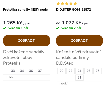
Protetika sandály NESY nude
D.D.STEP G064-51872
1 265 Kč
1 077 Kč
od
/ pár
/ pár
Skladem
1 pár
Skladem
2 pár
ZOBRAZIT
ZOBRAZIT
Dívčí kožené sandály
Kožené dívčí zdravotní
zdravotní obuvi
sandále od firmy
Protetika
D.D.Step
33
34
36
37
20
22
24
26
27
+ další
31
+ další