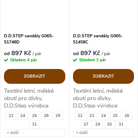
D.D.STEP sandály G065-
D.D.STEP sandály G065-
51748D
51458C
897 Kč
897 Kč
od
od
/ pár
/ pár
Skladem
4 pár
Skladem
3 pár
ZOBRAZIT
ZOBRAZIT
Textilní letní, měkké
Textilní letní, měkké
obutí pro dívky.
obutí pro dívky.
D.D.Step výrobce
D.D.Step výrobce
kvalitní zdravotní obuvi.
kvalitní zdravotní obuvi.
22
24
26
28
29
22
23
24
25
26
31
27
29
30
31
+ další
+ další