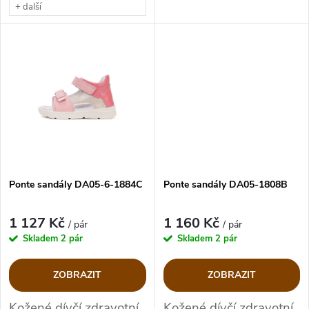
t
+ další
t
ů
ů
Ponte sandály DA05-6-1884C
Ponte sandály DA05-1808B
1 127 Kč
1 160 Kč
/ pár
/ pár
Skladem
2 pár
Skladem
2 pár
ZOBRAZIT
ZOBRAZIT
Kožené dívčí zdravotní
Kožené dívčí zdravotní