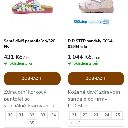
e
p
Abecedně
n
i
í
s
p
Santé dívčí pantofle VN/326
D.D.STEP sandály G064-
Fly
61994 bílá
p
r
431 Kč
1 044 Kč
/ ks
/ pár
r
Skladem
3 ks
Skladem
2 pár
o
o
ZOBRAZIT
ZOBRAZIT
d
d
Zdravotní korkový
Kožené dívčí zdravotní
pantofel se
sandále od firmy
u
u
speciálně tvarovanou
D.D.Step
koženou stélkou
k
30
31
32
33
34
21
22
23
24
25
k
+ další
35