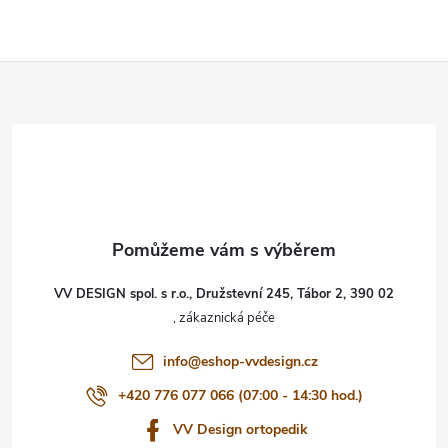
Z
á
p
a
t
VV DESIGN spol. s r.o., Družstevní 245, Tábor 2, 390 02
í
info
@
eshop-vvdesign.cz
+420 776 077 066 (07:00 - 14:30 hod.)
VV Design ortopedik