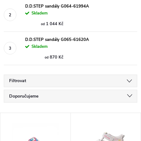
D.D.STEP sandály G064-61994A
Skladem
1 044 Kč
od
D.D.STEP sandály G065-61620A
Skladem
870 Kč
od
Filtrovat
Ř
Doporučujeme
a
Nejlevnější
V
Nejdražší
z
ý
Nejprodávanější