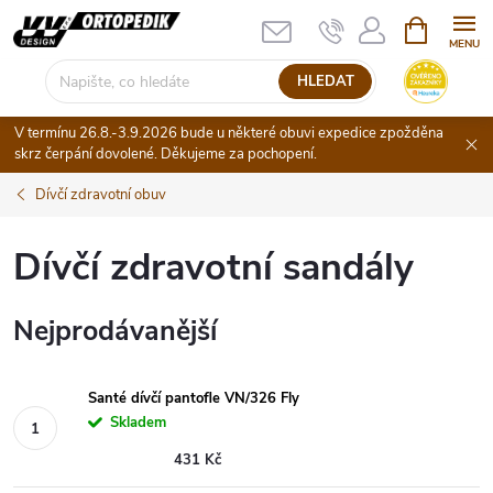
Přejít
NÁKUPNÍ
KOŠÍK
na
obsah
HLEDAT
V termínu 26.8.-3.9.2026 bude u některé obuvi expedice zpožděna
skrz čerpání dovolené. Děkujeme za pochopení.
Dívčí zdravotní obuv
Dívčí zdravotní sandály
Nejprodávanější
Santé dívčí pantofle VN/326 Fly
Skladem
431 Kč