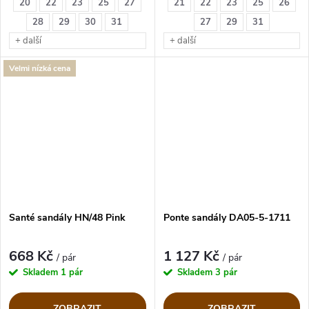
20
22
23
25
27
21
22
23
25
26
28
29
30
31
27
29
31
+ další
+ další
Velmi nízká cena
Santé sandály HN/48 Pink
Ponte sandály DA05-5-1711
668 Kč
1 127 Kč
/ pár
/ pár
Skladem
1 pár
Skladem
3 pár
ZOBRAZIT
ZOBRAZIT