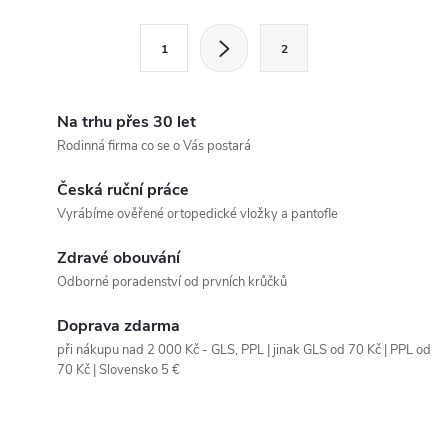
l
S
1
2
t
á
r
d
á
Na trhu přes 30 let
a
n
Rodinná firma co se o Vás postará
k
c
Česká ruční práce
o
Vyrábíme ověřené ortopedické vložky a pantofle
í
v
á
Zdravé obouvání
p
Odborné poradenství od prvních krůčků
n
r
í
Doprava zdarma
v
při nákupu nad 2 000 Kč - GLS, PPL | jinak GLS od 70 Kč | PPL od
70 Kč | Slovensko 5 €
k
y