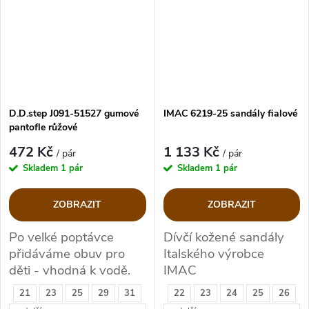
D.D.step J091-51527 gumové
IMAC 6219-25 sandály fialové
pantofle růžové
472 Kč
1 133 Kč
/ pár
/ pár
Skladem
1 pár
Skladem
1 pár
ZOBRAZIT
ZOBRAZIT
Po velké poptávce
Dívčí kožené sandály
přidáváme obuv pro
Italského výrobce
děti - vhodná k vodě.
IMAC
Blikající.
21
23
25
29
31
22
23
24
25
26