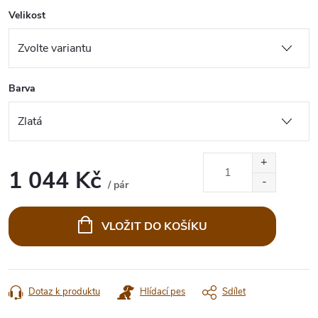
Velikost
Barva
1 044 Kč
/ pár
Měrná
cena:
VLOŽIT DO KOŠÍKU
Dotaz k produktu
Hlídací pes
Sdílet