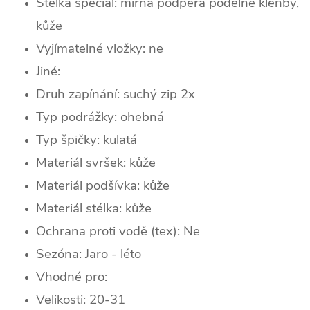
Stélka speciál: mírná podpěra podélné klenby,
kůže
Vyjímatelné vložky: ne
Jiné:
Druh zapínání:
suchý zip 2x
Typ podrážky: ohebná
Typ špičky: k
ulatá
Materiál svršek: kůže
Materiál podšívka: kůže
Materiál stélka: kůže
Ochrana proti vodě (tex): Ne
Sezóna:
Jaro - léto
Vhodné pro:
Velikosti: 20-31