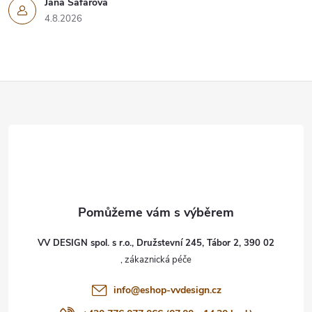
Jana Šafářová
4.8.2026
Z
á
p
a
t
VV DESIGN spol. s r.o., Družstevní 245, Tábor 2, 390 02
í
info
@
eshop-vvdesign.cz