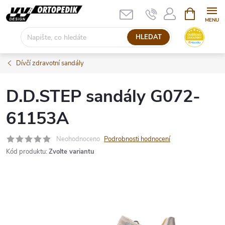
Přejít
NÁKUPNÍ
KOŠÍK
na
obsah
HLEDAT
Dívčí zdravotní sandály
D.D.STEP sandály G072-
61153A
Neohodnoceno
Podrobnosti hodnocení
Kód produktu:
Zvolte variantu